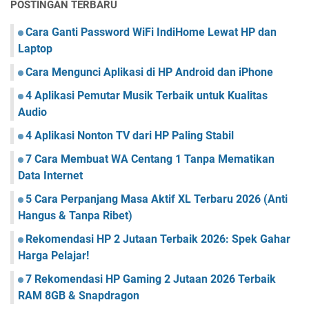
POSTINGAN TERBARU
m
t
r
b
u
i
Cara Ganti Password WiFi IndiHome Lewat HP dan
u
k
H
Laptop
a
K
P
t
u
Cara Mengunci Aplikasi di HP Android dan iPhone
P
W
a
a
A
l
4 Aplikasi Pemutar Musik Terbaik untuk Kualitas
l
C
i
Audio
i
e
t
n
4 Aplikasi Nonton TV dari HP Paling Stabil
n
a
g
t
s
7 Cara Membuat WA Centang 1 Tanpa Mematikan
S
a
A
t
Data Internet
n
u
a
g
d
5 Cara Perpanjang Masa Aktif XL Terbaru 2026 (Anti
b
1
i
Hangus & Tanpa Ribet)
i
T
o
l
a
Rekomendasi HP 2 Jutaan Terbaik 2026: Spek Gahar
n
Harga Pelajar!
p
7 Rekomendasi HP Gaming 2 Jutaan 2026 Terbaik
a
RAM 8GB & Snapdragon
M