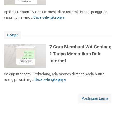
d
P
a
i
e
t
Aplikasi Nonton TV dari HP menjadi solusi praktis bagi pengguna
H
m
H
yang ingin meng…
Baca selengkapnya
4
P
u
P
A
A
t
d
p
n
a
a
l
d
Gadget
r
n
i
r
M
L
k
o
7 Cara Membuat WA Centang
u
a
a
i
1 Tanpa Mematikan Data
s
p
s
d
i
t
Internet
i
d
k
o
N
a
T
p
o
n
Calonpintar.com - Terkadang, ada momen di mana Anda butuh
e
n
i
ruang privasi, ing…
Baca selengkapnya
7
r
t
P
C
b
o
h
a
a
n
o
r
i
Postingan Lama
T
n
a
k
V
e
M
u
d
e
n
a