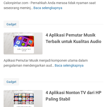
a
Calonpintar.com - Pernahkah Anda merasa tidak nyaman saat
s
seseorang meminj…
Baca selengkapnya
C
s
a
w
r
o
a
Gadget
r
M
d
e
4 Aplikasi Pemutar Musik
W
n
Terbaik untuk Kualitas Audio
i
g
F
u
i
n
I
c
Aplikasi Pemutar Musik menjadi komponen utama dalam
n
i
pengalaman mendengarkan aud…
Baca selengkapnya
4
d
A
A
i
p
p
H
l
l
o
Gadget
i
i
m
k
k
e
4 Aplikasi Nonton TV dari HP
a
a
L
Paling Stabil
s
s
e
i
i
w