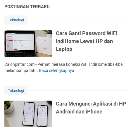
17,10,7
POSTINGAN TERBARU
Kunci
Terbaik
Teknologi
Murah
Ratusan
Cara Ganti Password WiFi
Ribu
IndiHome Lewat HP dan
Laptop
Calonpintar.com - Pernah merasa koneksi WiFi IndiHome tiba-tiba
melambat padah…
Baca selengkapnya
C
a
r
a
Teknologi
G
a
Cara Mengunci Aplikasi di HP
n
Android dan iPhone
t
i
P