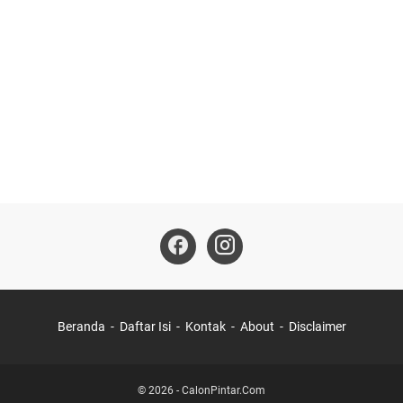
Beranda
Daftar Isi
Kontak
About
Disclaimer
©
2026
-
CalonPintar.Com