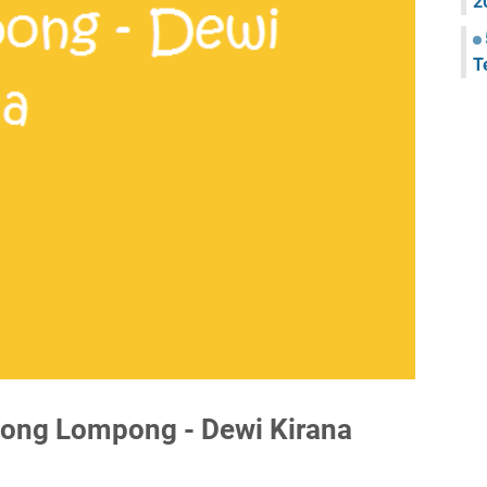
2
T
ong Lompong - Dewi Kirana