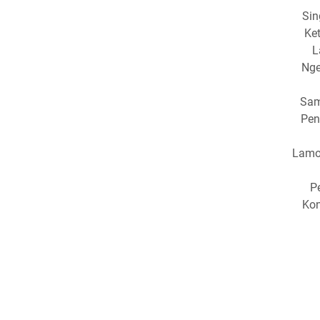
Sin
Ke
L
Nge
Sam
Pen
Lamo
P
Kon