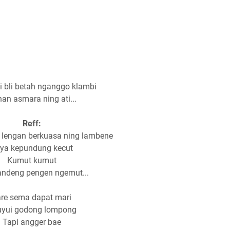
i bli betah nganggo klambi
an asmara ning ati...
Reff:
r lengan berkuasa ning lambene
ya kepundung kecut
Kumut kumut
ndeng pengen ngemut...
re sema dapat mari
yui godong lompong
Tapi angger bae