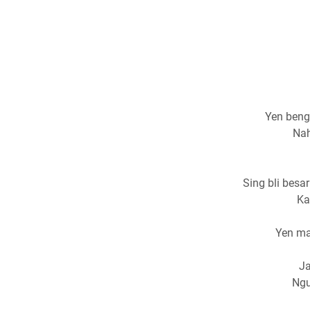
Yen beng
Nah
Sing bli besa
Ka
Yen ma
Ja
Ngu