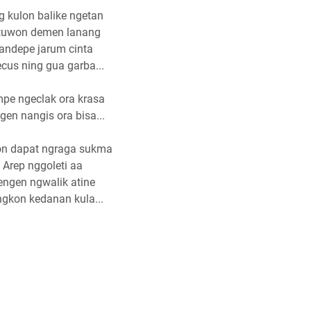
g kulon balike ngetan
tuwon demen lanang
andepe jarum cinta
cus ning gua garba...
pe ngeclak ora krasa
gen nangis ora bisa...
n dapat ngraga sukma
Arep nggoleti aa
engen ngwalik atine
gkon kedanan kula...