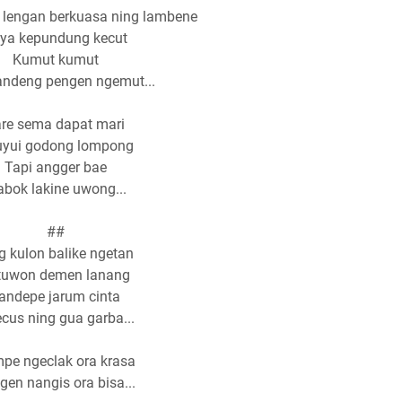
r lengan berkuasa ning lambene
ya kepundung kecut
Kumut kumut
ndeng pengen ngemut...
re sema dapat mari
yui godong lompong
Tapi angger bae
bok lakine uwong...
##
g kulon balike ngetan
tuwon demen lanang
andepe jarum cinta
cus ning gua garba...
pe ngeclak ora krasa
gen nangis ora bisa...