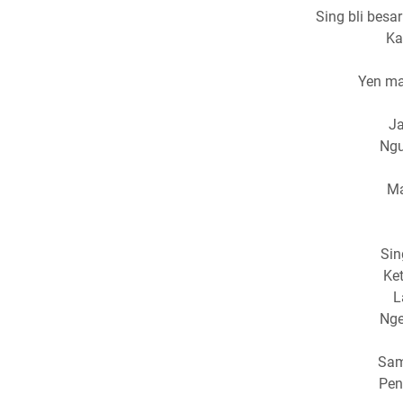
Sing bli besa
Ka
Yen ma
Ja
Ngu
Ma
Sin
Ke
L
Nge
Sam
Pen