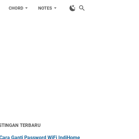
CHORD
NOTES
STINGAN TERBARU
Cara Ganti Password WiFi IndiHome