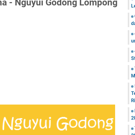
ana - Nguyui Godong Lompong
L
d
u
S
M
T
R
2