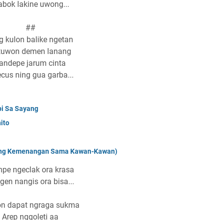
bok lakine uwong...
##
g kulon balike ngetan
tuwon demen lanang
andepe jarum cinta
cus ning gua garba...
pi Sa Sayang
hito
yang Kemenangan Sama Kawan-Kawan)
pe ngeclak ora krasa
gen nangis ora bisa...
n dapat ngraga sukma
Arep nggoleti aa