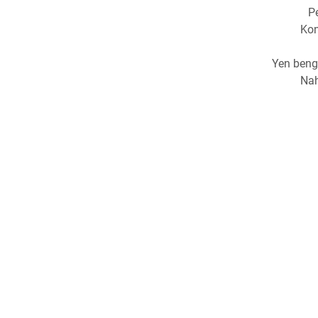
P
Kon
Yen beng
Nah