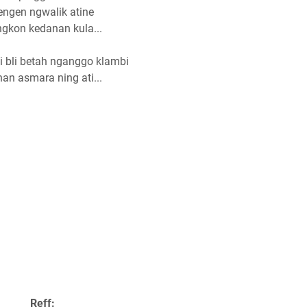
engen ngwalik atine
gkon kedanan kula...
i bli betah nganggo klambi
an asmara ning ati...
Reff: