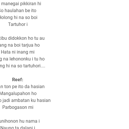
 manegai pikkiran hi
So haulahan be ito
Holong hi na so boi
Tartuhor i
tibu didokkon ho tu au
ng na boi tarjua ho
Hata ni inang mi
 na lehononku i tu ho
g hi na so tartuhori....
Reef:
n ton pe ito da hasian
Mangalupahon ho
o jadi ambatan ku hasian
Parbogason mi
unihonon hu nama i
Naung ta dalani i