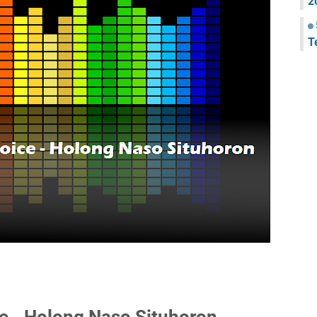
2
T
ce - Holong Naso Situhoron