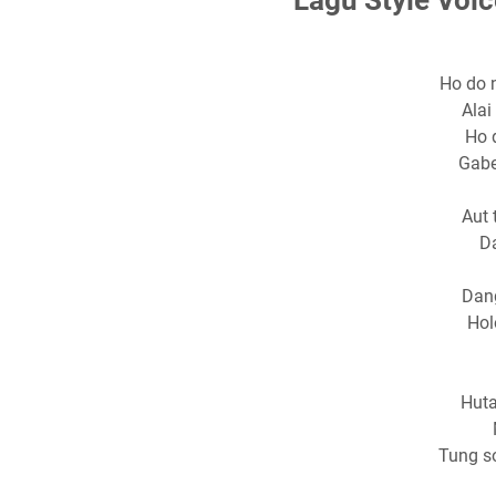
Ho do
Alai
Ho 
Gabe
Aut 
Da
Dang
Hol
Huta
Tung s