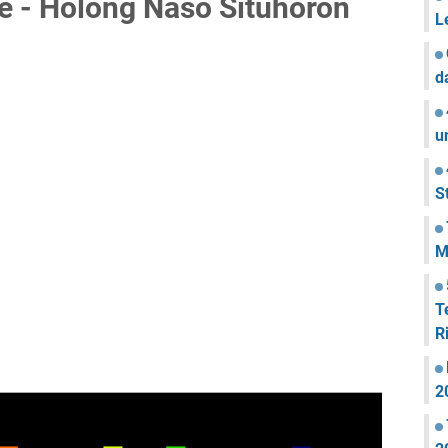
ce - Holong Naso Situhoron
L
d
u
S
M
T
R
2