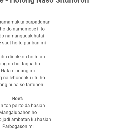
 namamukka parpadanan
 ho do namamose i ito
do namanguduk hatai
 saut ho tu pariban mi
tibu didokkon ho tu au
ng na boi tarjua ho
Hata ni inang mi
 na lehononku i tu ho
ong hi na so tartuhori
Reef:
n ton pe ito da hasian
Mangalupahon ho
o jadi ambatan ku hasian
Parbogason mi