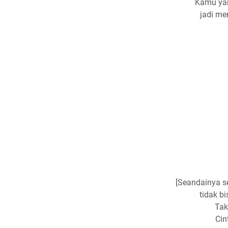
Kamu yan
jadi me
[Seandainya s
tidak b
Tak
Cin