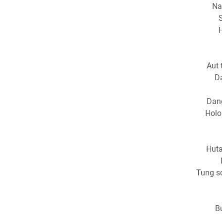
Na
Aut 
Da
Dang
Holon
Huta
Tung s
B