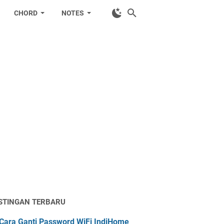
CHORD
NOTES
STINGAN TERBARU
Cara Ganti Password WiFi IndiHome