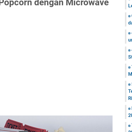
 Popcorn dengan Microwave
L
d
u
S
M
T
R
2