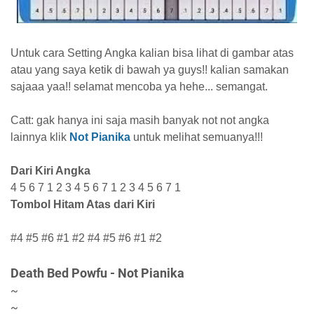
U
ntuk cara Setting Angka kalian bisa lihat di gambar atas
atau yang saya ketik di bawah ya guys!! kalian samakan
sajaaa yaa!! selamat mencoba ya hehe... semangat.
Catt: gak hanya ini saja masih banyak not not angka
lainnya
klik
Not Pianika
untuk melihat semuanya!!!
Dari Kiri Angka
4 5 6 7 1 2 3 4 5 6 7 1 2 3 4 5 6 7 1
Tombol Hitam Atas dari Kiri
#4 #5 #6 #1 #2 #4 #5 #6 #1 #2
Death Bed Powfu - Not Pianika
~
~