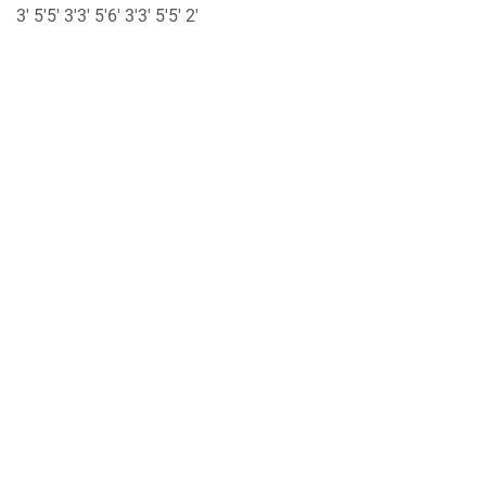
3' 5'5' 3'3' 5'6' 3'3' 5'5' 2'