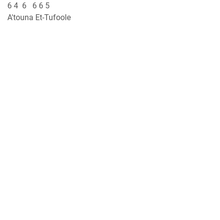
6 4 6 6 6 5
A'touna Et-Tufoole