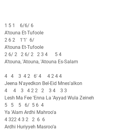
1 5 1 6/6/ 6
A'touna Et-Tufoole
2 6 2 1'1' 6/
A'touna Et-Tufoole
2 6/ 2 2 6/ 2 2 3 4 5 4
A'touna, 'Atouna, 'Atouna Es-Salam
4 4 3 4 2 6' 4 4 2 4 4
Jeena N'ayedkon Bel-Eid Mnes'alkon
4 4 3 4 2 2 2 3 4 3 3
Lesh Ma Fee 'Enna La 'Ayyad Wula Zeineh
5 5 5 6/ 5 6 4
Ya 'Alam Ardhi Mahroo'a
4 322 4 3 2 2 6 6
Ardhi Huriyyeh Masroo’a