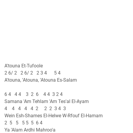
A'touna Et-Tufoole
2 6/ 2 2 6/ 2 2 3 4 5 4
A'touna, 'Atouna, 'Atouna Es-Salam
6 4 4 4 3 2 6 4 4 3 2 4
Samana 'Am Tehlam 'Am Tes'al El-Ayam
4 4 4 4 4 2 2 2 3 4 3
Wein Esh-Shames El-Helwe W-Rfouf El-Hamam
2 5 5 5 5 5 6 4
Ya 'Alam Ardhi Mahroo'a