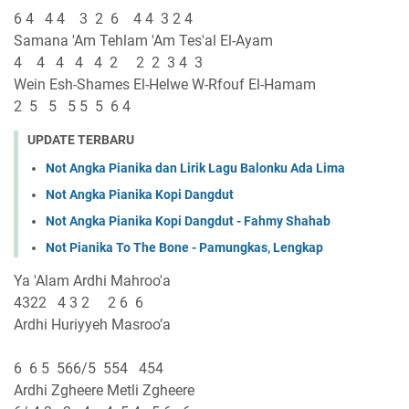
6 4 4 4 3 2 6 4 4 3 2 4
Samana 'Am Tehlam 'Am Tes'al El-Ayam
4 4 4 4 4 2 2 2 3 4 3
Wein Esh-Shames El-Helwe W-Rfouf El-Hamam
2 5 5 5 5 5 6 4
UPDATE TERBARU
Not Angka Pianika dan Lirik Lagu Balonku Ada Lima
Not Angka Pianika Kopi Dangdut
Not Angka Pianika Kopi Dangdut - Fahmy Shahab
Not Pianika To The Bone - Pamungkas, Lengkap
Ya 'Alam Ardhi Mahroo'a
4322 4 3 2 2 6 6
Ardhi Huriyyeh Masroo’a
6 6 5 566/5 554 454
Ardhi Zgheere Metli Zgheere