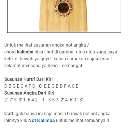
Untuk melihat susunan angka not angka /
chord
kalimba
bisa lihat di gambar atas atau yang saya
ketik di bawah ya guys!! kalian samakan sajaaa yaa!!
selamat mencoba ya hehe... semangat.
Susunan Huruf Dari Kiri
D B G E C A F D
C
E E G B D F A C E
Susunan Angka Dari Kiri
2" 7' 5' 3' 1' 6 4 2
1
3 5 7 2' 4' 6' 1" 3"
Catt:
gak hanya ini saja masih banyak not not angka
lainnya
klik
Not Kalimba
untuk melihat semuanya!!!