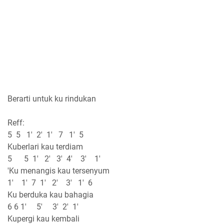
Berarti untuk ku rindukan
Reff:
5 5 1' 2' 1' 7 1' 5
Kuberlari kau terdiam
5 5 1' 2' 3' 4' 3' 1'
'Ku menangis kau tersenyum
1' 1' 7 1' 2' 3' 1' 6
Ku berduka kau bahagia
6 6 1' 5' 3' 2' 1'
Kupergi kau kembali