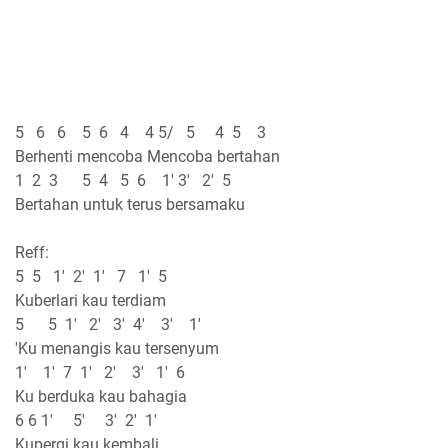
5 6 6 5 6 4 4 5/ 5 4 5 3
Berhenti mencoba Mencoba bertahan
1 2 3 5 4 5 6 1' 3' 2' 5
Bertahan untuk terus bersamaku
Reff:
5 5 1' 2' 1' 7 1' 5
Kuberlari kau terdiam
5 5 1' 2' 3' 4' 3' 1'
'Ku menangis kau tersenyum
1' 1' 7 1' 2' 3' 1' 6
Ku berduka kau bahagia
6 6 1' 5' 3' 2' 1'
Kupergi kau kembali