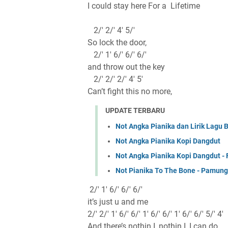
I could stay here For a Lifetime
2/' 2/' 4' 5/'
So lock the door,
2/' 1' 6/' 6/' 6/'
and throw out the key
2/' 2/' 2/' 4' 5'
Can’t fight this no more,
UPDATE TERBARU
Not Angka Pianika dan Lirik Lagu 
Not Angka Pianika Kopi Dangdut
Not Angka Pianika Kopi Dangdut 
Not Pianika To The Bone - Pamun
2/' 1' 6/' 6/' 6/'
it’s just u and me
2/' 2/' 1' 6/' 6/' 1' 6/' 6/' 1' 6/' 6/' 5/' 4'
And there’s nothin I, nothin I, I can do