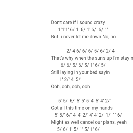
Don’t care if I sound crazy
1'1'1' 6/ 1' 6/ 1' 6/ 6/ 1'
But u never let me down No, no
2/ 4 6/ 6/ 6/ 5/ 6/ 2/ 4
That’s why when the sun’s up I’m stayi
6/ 6/ 5/ 6/ 5/ 1' 6/ 5/
Still laying in your bed sayin
1' 2/' 4' 5/'
Ooh, ooh, ooh, ooh
5' 5/' 6/' 5' 5' 5' 4' 5' 4' 2/'
Got all this time on my hands
5' 5/' 6/' 4' 4' 2/' 4' 4' 2/' 1/' 1' 6/
Might as well cancel our plans, yeah
5/ 6/ 1' 5/ 1' 5/ 1' 6/