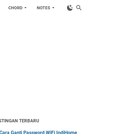
CHORD
NOTES
STINGAN TERBARU
Cara Ganti Password WiFi IndiHome