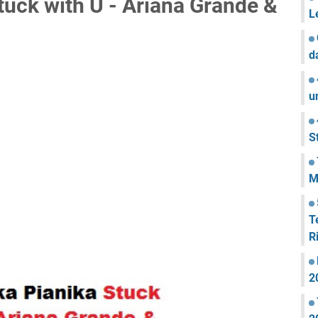
tuck with U - Ariana Grande &
L
d
u
S
M
T
R
2