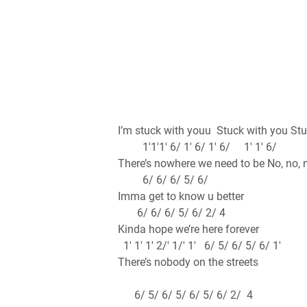
I’m stuck with youu Stuck with you St
1'1'1' 6/ 1' 6/ 1' 6/ 1' 1' 6/
There’s nowhere we need to be No, no, 
6/ 6/ 6/ 5/ 6/
Imma get to know u better
6/ 6/ 6/ 5/ 6/ 2/ 4
Kinda hope we’re here forever
1' 1' 1' 2/' 1/' 1' 6/ 5/ 6/ 5/ 6/ 1'
There’s nobody on the streets
6/ 5/ 6/ 5/ 6/ 5/ 6/ 2/ 4