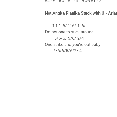
#4 #5 #6 #1 #2 #4 #5 #6 #1 #2
Not Angka Pianika Stuck with U - Aria
1'1'1' 6/ 1' 6/ 1' 6/
I’m not one to stick around
6/6/6/ 5/6/ 2/4
One strike and you’re out baby
6/6/6/5/6/2/ 4