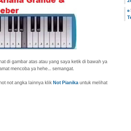
2
T
ihat di gambar atas atau yang saya ketik di bawah ya
lamat mencoba ya hehe... semangat.
 not not angka lainnya
klik
Not Pianika
untuk melihat