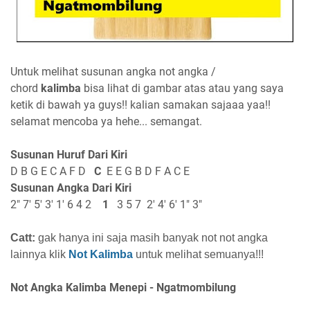
Untuk melihat susunan angka not angka /
chord
kalimba
bisa lihat di gambar atas atau yang saya
ketik di bawah ya guys!! kalian samakan sajaaa yaa!!
selamat mencoba ya hehe... semangat.
Susunan Huruf Dari Kiri
D B G E C A F D
C
E E G B D F A C E
Susunan Angka Dari Kiri
2" 7' 5' 3' 1' 6 4 2
1
3 5 7 2' 4' 6' 1" 3"
Catt:
gak hanya ini saja masih banyak not not angka
lainnya
klik
Not Kalimba
untuk melihat semuanya!!!
Not Angka Kalimba Menepi - Ngatmombilung