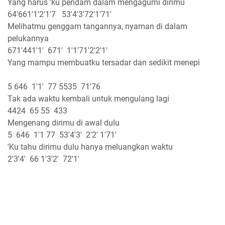
Yang harus 'ku pendam dalam mengagumi dirimu
64'661'1'2'1'7 53'4'3'72'1'71'
Melihatmu genggam tangannya, nyaman di dalam
pelukannya
671'441'1' 671' 1'1'71'2'2'1'
Yang mampu membuatku tersadar dan sedikit menepi
5 646 1'1' 77 5535 71'76
Tak ada waktu kembali untuk mengulang lagi
4424 65 55 433
Mengenang dirimu di awal dulu
5 646 1'1 77 53'4'3' 2'2' 1'71'
'Ku tahu dirimu dulu hanya meluangkan waktu
2'3'4' 66 1'3'2' 72'1'