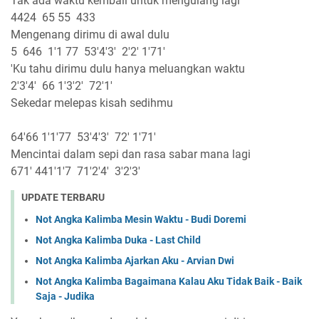
Tak ada waktu kembali untuk mengulang lagi
4424 65 55 433
Mengenang dirimu di awal dulu
5 646 1'1 77 53'4'3' 2'2' 1'71'
'Ku tahu dirimu dulu hanya meluangkan waktu
2'3'4' 66 1'3'2' 72'1'
Sekedar melepas kisah sedihmu
64'66 1'1'77 53'4'3' 72' 1'71'
Mencintai dalam sepi dan rasa sabar mana lagi
671' 441'1'7 71'2'4' 3'2'3'
UPDATE TERBARU
Not Angka Kalimba Mesin Waktu - Budi Doremi
Not Angka Kalimba Duka - Last Child
Not Angka Kalimba Ajarkan Aku - Arvian Dwi
Not Angka Kalimba Bagaimana Kalau Aku Tidak Baik - Baik
Saja - Judika