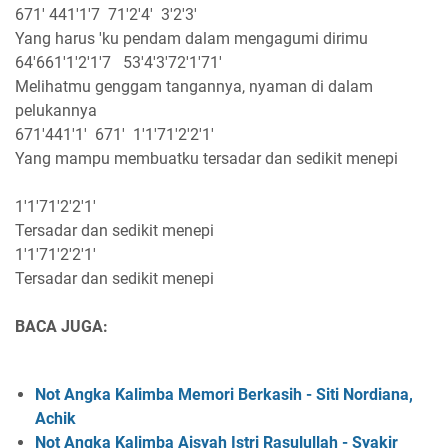
671' 441'1'7 71'2'4' 3'2'3'
Yang harus 'ku pendam dalam mengagumi dirimu
64'661'1'2'1'7 53'4'3'72'1'71'
Melihatmu genggam tangannya, nyaman di dalam
pelukannya
671'441'1' 671' 1'1'71'2'2'1'
Yang mampu membuatku tersadar dan sedikit menepi
1'1'71'2'2'1'
Tersadar dan sedikit menepi
1'1'71'2'2'1'
Tersadar dan sedikit menepi
BACA JUGA:
Not Angka Kalimba Memori Berkasih - Siti Nordiana,
Achik
Not Angka Kalimba Aisyah Istri Rasulullah - Syakir