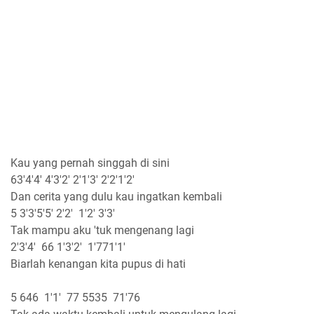
Kau yang pernah singgah di sini
63'4'4' 4'3'2' 2'1'3' 2'2'1'2'
Dan cerita yang dulu kau ingatkan kembali
5 3'3'5'5' 2'2' 1'2' 3'3'
Tak mampu aku 'tuk mengenang lagi
2'3'4' 66 1'3'2' 1'771'1'
Biarlah kenangan kita pupus di hati
5 646 1'1' 77 5535 71'76