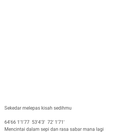
Sekedar melepas kisah sedihmu
64'66 1'1'77 53'4'3' 72' 1'71'
Mencintai dalam sepi dan rasa sabar mana lagi