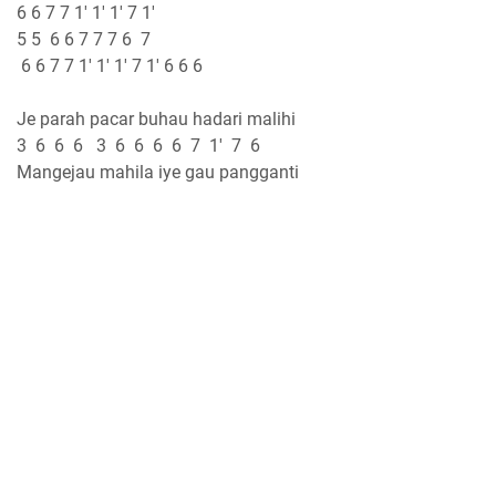
6 6 7 7 1' 1' 1' 7 1'
5 5 6 6 7 7 7 6 7
6 6 7 7 1' 1' 1' 7 1' 6 6 6
Je parah pacar buhau hadari malihi
3 6 6 6 3 6 6 6 6 7 1' 7 6
Mangejau mahila iye gau pangganti