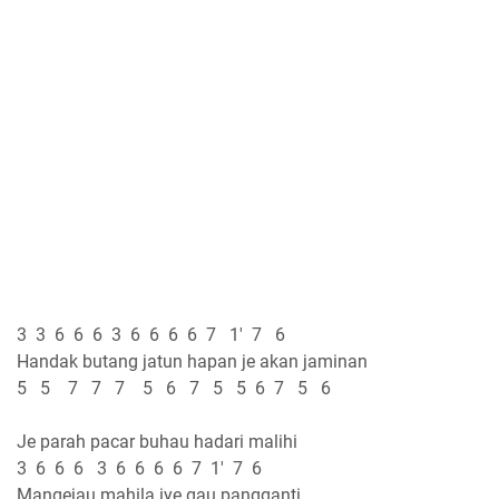
3 3 6 6 6 3 6 6 6 6 7 1' 7 6
Handak butang jatun hapan je akan jaminan
5 5 7 7 7 5 6 7 5 5 6 7 5 6
Je parah pacar buhau hadari malihi
3 6 6 6 3 6 6 6 6 7 1' 7 6
Mangejau mahila iye gau pangganti