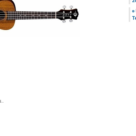
2
T
..