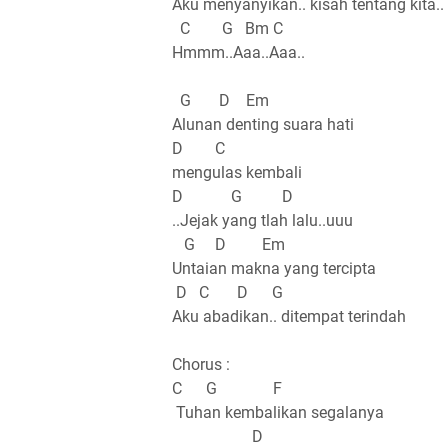
Aku menyanyikan.. kisah tentang kita..
C G Bm C
Hmmm..Aaa..Aaa..
G D Em
Alunan denting suara hati
D C
mengulas kembali
D G D
..Jejak yang tlah lalu..uuu
G D Em
Untaian makna yang tercipta
D C D G
Aku abadikan.. ditempat terindah
Chorus :
C G F
Tuhan kembalikan segalanya
D