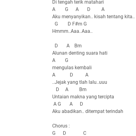
Di tengah terik matahari
A G A D A
Aku menyanyikan.. kisah tentang kita..
G D F#m G
Hmmm..Aaa..Aaa..
D A Bm
Alunan denting suara hati
A G
mengulas kembali
A D A
..Jejak yang tlah lalu..uuu
D A Bm
Untaian makna yang tercipta
A G A D
Aku abadikan.. ditempat terindah
Chorus :
G D C