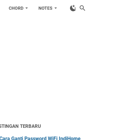
CHORD
NOTES
STINGAN TERBARU
Cara Ganti Password WiFi IndiHome