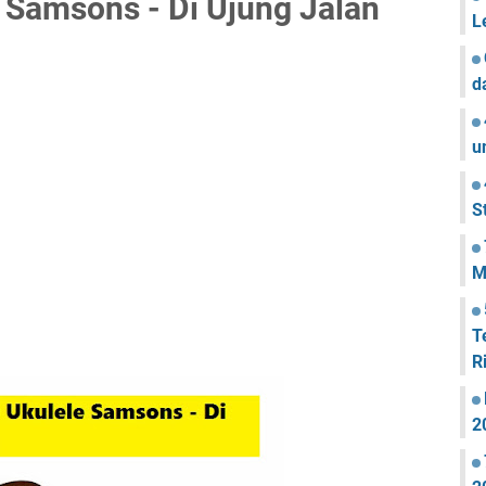
 Samsons - Di Ujung Jalan
L
d
u
S
M
T
R
2