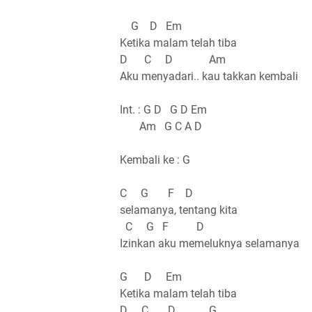
G D Em
Ketika malam telah tiba
D C D Am
Aku menyadari.. kau takkan kembali
Int. : G D G D Em
Am G C A D
Kembali ke : G
C G F D
selamanya, tentang kita
C G F D
Izinkan aku memeluknya selamanya
G D Em
Ketika malam telah tiba
D C D G