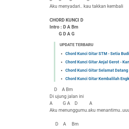
Aku menyadari.. kau takkan kembali
CHORD KUNCI D
Intro : D A Bm
G D A G
UPDATE TERBARU
Chord Kunci Gitar STM - Setia Bud
Chord Kunci Gitar Anjal Gerot - 
Chord Kunci Gitar Selamat Datang
Chord Kunci Gitar Kembalilah Eng
D A Bm
Di ujung jalan ini
A G A D A
Aku menunggumu.aku menantimu..uuu
D A Bm