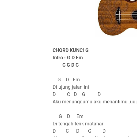
CHORD KUNCI G
Intro : G D Em
C G D C
G D Em
Di ujung jalan ini
D C D G D
Aku menunggumu.aku menantimu..uuu
G D Em
Di tengah terik matahari
D C D G D