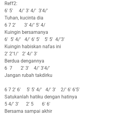
Reff2:
6' 5' 4/' 3' 4/' 3'4/'
Tuhan, kucinta dia
6 7 2' 3' 4/' 5' 4/
Kuingin bersamanya
6' 5' 4/' 4/' 6' 5' 5' 5' 4/'3'
Kuingin habiskan nafas ini
2' 2'1/' 2' 4/' 3'
Berdua dengannya
6 7 2' 3' 4/' 3'4/'
Jangan rubah takdirku
6 7 2' 6' 5' 5' 4/' 4/' 3' 2/' 6' 6'5'
Satukanlah hatiku dengan hatinya
5 4/' 3' 2' 5 6' 6'
Bersama sampai akhir