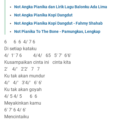
Not Angka Pianika dan Lirik Lagu Balonku Ada Lima
Not Angka Pianika Kopi Dangdut
Not Angka Pianika Kopi Dangdut - Fahmy Shahab
Not Pianika To The Bone - Pamungkas, Lengkap
6 6 6 4/ 7 6
Di setiap kataku
4/ 1' 7 6 4/4/ 65 5' 7' 6'6'
Kusampaikan cinta ini cinta kita
2' 4/' 2'2' 7 7
Ku tak akan mundur
4/' 4/' 3'4/' 6' 6'
Ku tak akan goyah
4/ 5 4/ 5 6 6
Meyakinkan kamu
6' 7' 6 4/ 6'
Mencintaiku