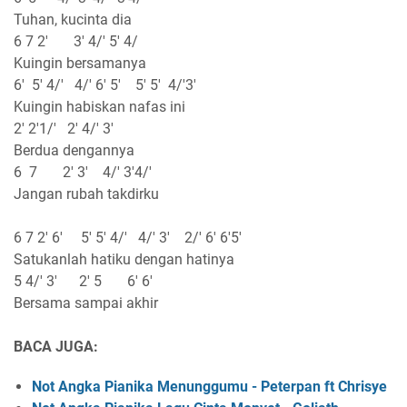
Tuhan, kucinta dia
6 7 2' 3' 4/' 5' 4/
Kuingin bersamanya
6' 5' 4/' 4/' 6' 5' 5' 5' 4/'3'
Kuingin habiskan nafas ini
2' 2'1/' 2' 4/' 3'
Berdua dengannya
6 7 2' 3' 4/' 3'4/'
Jangan rubah takdirku
6 7 2' 6' 5' 5' 4/' 4/' 3' 2/' 6' 6'5'
Satukanlah hatiku dengan hatinya
5 4/' 3' 2' 5 6' 6'
Bersama sampai akhir
BACA JUGA:
Not Angka Pianika Menunggumu - Peterpan ft Chrisye