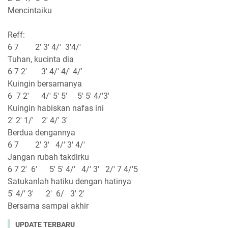
Mencintaiku
Reff:
6 7 2' 3' 4/' 3'4/'
Tuhan, kucinta dia
6 7 2' 3' 4/' 4/' 4/'
Kuingin bersamanya
6 7 2' 4/' 5' 5' 5' 5' 4/'3'
Kuingin habiskan nafas ini
2' 2' 1/' 2' 4/' 3'
Berdua dengannya
6 7 2' 3' 4/' 3' 4/'
Jangan rubah takdirku
6 7 2' 6' 5' 5' 4/' 4/' 3' 2/' 7 4/'5
Satukanlah hatiku dengan hatinya
5' 4/' 3' 2' 6/ 3' 2'
Bersama sampai akhir
UPDATE TERBARU