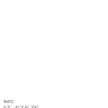
Reff2:
6' 5' 4/' 3' 4/' 3'4/'