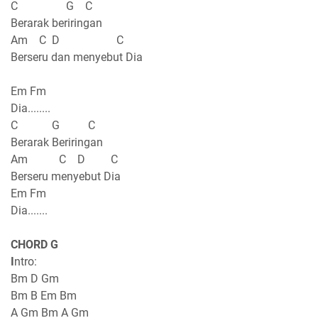
C G C
Berarak beriringan
Am C D C
Berseru dan menyebut Dia
Em Fm
Dia........
C G C
Berarak Beriringan
Am C D C
Berseru menyebut Dia
Em Fm
Dia.......
CHORD G
I
ntro:
Bm D Gm
Bm B Em Bm
A Gm Bm A Gm