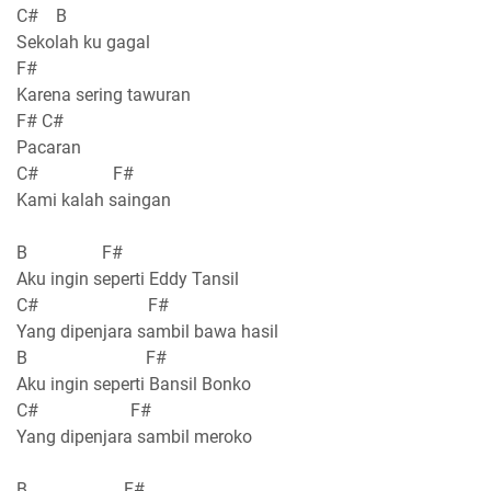
C# B
Sekolah ku gagal
F#
Karena sering tawuran
F# C#
Pacaran
C# F#
Kami kalah saingan
B F#
Aku ingin seperti Eddy Tansil
C# F#
Yang dipenjara sambil bawa hasil
B F#
Aku ingin seperti Bansil Bonko
C# F#
Yang dipenjara sambil meroko
B F#