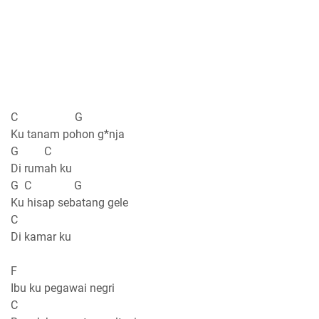
C G
Ku tanam pohon g*nja
G C
Di rumah ku
G C G
Ku hisap sebatang gele
C
Di kamar ku
F
Ibu ku pegawai negri
C