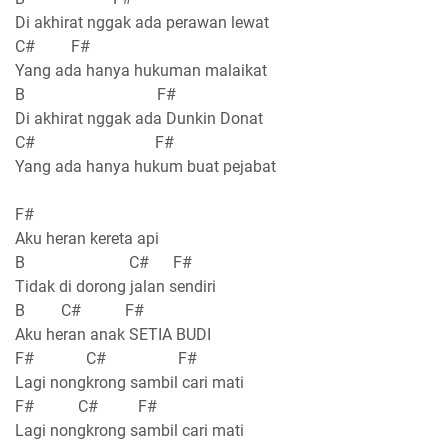
Di akhirat nggak ada perawan lewat
C# F#
Yang ada hanya hukuman malaikat
B F#
Di akhirat nggak ada Dunkin Donat
C# F#
Yang ada hanya hukum buat pejabat
F#
Aku heran kereta api
B C# F#
Tidak di dorong jalan sendiri
B C# F#
Aku heran anak SETIA BUDI
F# C# F#
Lagi nongkrong sambil cari mati
F# C# F#
Lagi nongkrong sambil cari mati