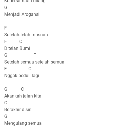
Kebersamaan hilang
G
Menjadi Arogansi
F
Setelah-telah musnah
F C
Ditelan Bumi
G F
Setelah semua setelah semua
F C
Nggak peduli lagi
G C
Akankah jalan kita
C
Berakhir disini
G
Mengulang semua