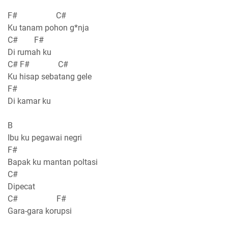
F# C#
Ku tanam pohon g*nja
C# F#
Di rumah ku
C# F# C#
Ku hisap sebatang gele
F#
Di kamar ku
B
Ibu ku pegawai negri
F#
Bapak ku mantan poltasi
C#
Dipecat
C# F#
Gara-gara korupsi