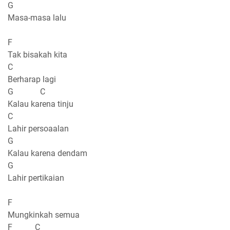
G
Masa-masa lalu
F
Tak bisakah kita
C
Berharap lagi
G C
Kalau karena tinju
C
Lahir persoaalan
G
Kalau karena dendam
G
Lahir pertikaian
F
Mungkinkah semua
F C