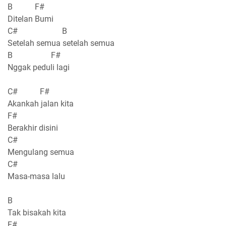
B F#
Ditelan Bumi
C# B
Setelah semua setelah semua
B F#
Nggak peduli lagi
C# F#
Akankah jalan kita
F#
Berakhir disini
C#
Mengulang semua
C#
Masa-masa lalu
B
Tak bisakah kita
F#