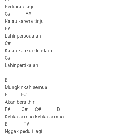
Berharap lagi
C# F#
Kalau karena tinju
F#
Lahir persoaalan
C#
Kalau karena dendam
C#
Lahir pertikaian
B
Mungkinkah semua
B F#
Akan berakhir
F# C# C# B
Ketika semua ketika semua
B F#
Nggak peduli lagi