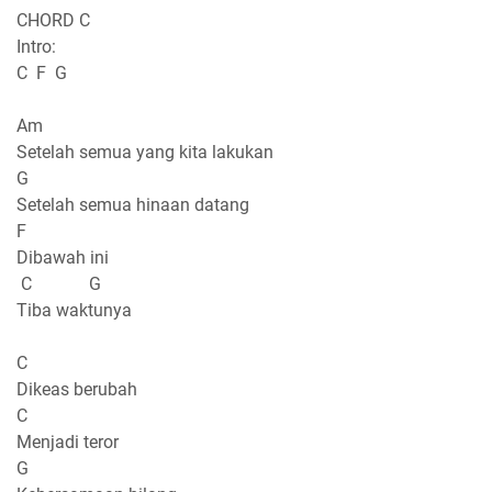
CHORD C
Intro:
C F G
Am
Setelah semua yang kita lakukan
G
Setelah semua hinaan datang
F
Dibawah ini
C G
Tiba waktunya
C
Dikeas berubah
C
Menjadi teror
G