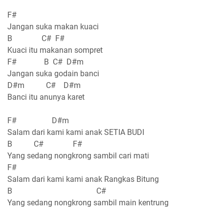
F#
Jangan suka makan kuaci
B C# F#
Kuaci itu makanan sompret
F# B C# D#m
Jangan suka godain banci
D#m C# D#m
Banci itu anunya karet
F# D#m
Salam dari kami kami anak SETIA BUDI
B C# F#
Yang sedang nongkrong sambil cari mati
F#
Salam dari kami kami anak Rangkas Bitung
B C#
Yang sedang nongkrong sambil main kentrung