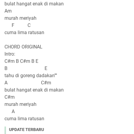
bulat hangat enak di makan
Am
murah meriyah
F C
cuma lima ratusan
CHORD ORIGINAL
Intro:
C#m B C#m B E
B E
tahu di goreng dadakan''''
A C#m
bulat hangat enak di makan
C#m
murah meriyah
A
cuma lima ratusan
UPDATE TERBARU