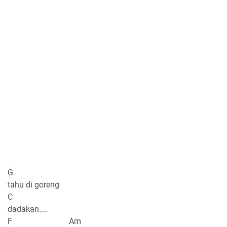
G
tahu di goreng
C
dadakan....
F Am