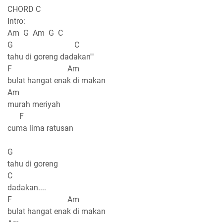
CHORD C
Intro:
Am G Am G C
G C
tahu di goreng dadakan''''
F Am
bulat hangat enak di makan
Am
murah meriyah
F
cuma lima ratusan
G
tahu di goreng
C
dadakan....
F Am
bulat hangat enak di makan