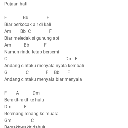
Pujaan hati
F Bb F
Biar berkocak air di kali
Am Bb C F
Biar meledak si gunung api
Am Bb F
Namun rindu tetap bersemi
C Dm F
Andang cintaku menyala-nyala kembali
G C F Bb F
Andang cintaku menyala biar menyala
F A Dm
Berakit-rakit ke hulu
Dm F
Berenang-renang ke muara
Gm C
Bersakit-sakit dahulu