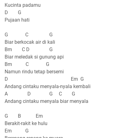
Kucinta padamu
D G
Pujaan hati
G C G
Biar berkocak air di kali
Bm C D G
Biar meledak si gunung api
Bm C G
Namun rindu tetap bersemi
D Em G
Andang cintaku menyala-nyala kembali
A D G C G
Andang cintaku menyala biar menyala
G B Em
Berakit-rakit ke hulu
Em G