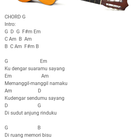
CHORD G
Intro:
G D G F#m Em
C Am B Am
B C Am F#m B
G Em
Ku dengar suaramu sayang
Em Am
Memanggil-manggil namaku
Am D
Kudengar sendumu sayang
D G
Di sudut anjung rinduku
G B
Di ruang memori bisu