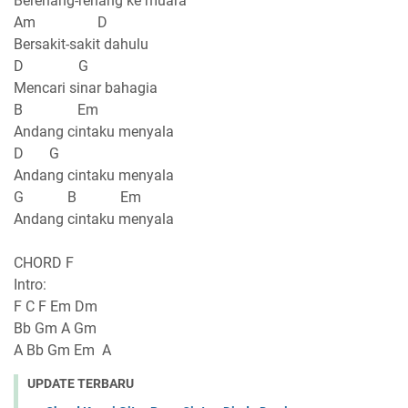
Berenang-renang ke muara
Am D
Bersakit-sakit dahulu
D G
Mencari sinar bahagia
B Em
Andang cintaku menyala
D G
Andang cintaku menyala
G B Em
Andang cintaku menyala
CHORD F
Intro:
F C F Em Dm
Bb Gm A Gm
A Bb Gm Em A
UPDATE TERBARU