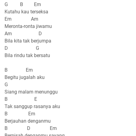
G B Em
Kutahu kau terseksa
Em Am
Meronta-ronta jiwamu
Am D
Bila kita tak berjumpa
D G
Bila rindu tak bersatu
B Em
Begitu jugalah aku
G
Siang malam menunggu
B E
Tak sanggup rasanya aku
B Em
Berjauhan denganmu
B D Em
Berpisah denganmu sayang