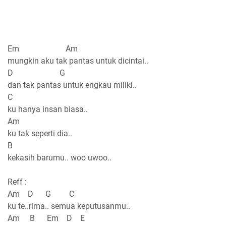
Em Am
mungkin aku tak pantas untuk dicintai..
D G
dan tak pantas untuk engkau miliki..
C
ku hanya insan biasa..
Am
ku tak seperti dia..
B
kekasih barumu.. woo uwoo..
Reff :
Am D G C
ku te..rima.. semua keputusanmu..
Am B Em D E