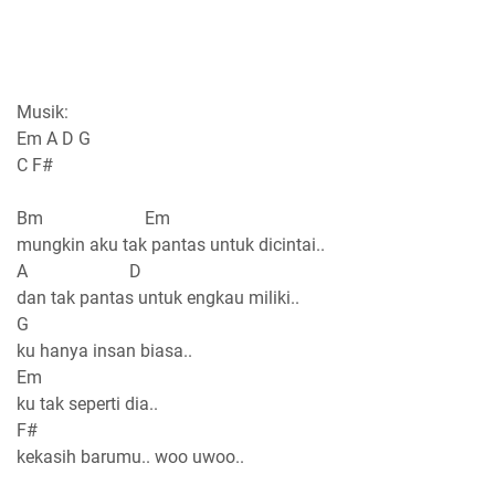
Musik:
Em A D G
C F#
Bm Em
mungkin aku tak pantas untuk dicintai..
A D
dan tak pantas untuk engkau miliki..
G
ku hanya insan biasa..
Em
ku tak seperti dia..
F#
kekasih barumu.. woo uwoo..