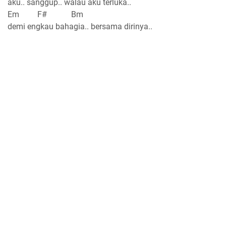
aku.. sanggup.. walau aku terluka..
Em F# Bm
demi engkau bahagia.. bersama dirinya..