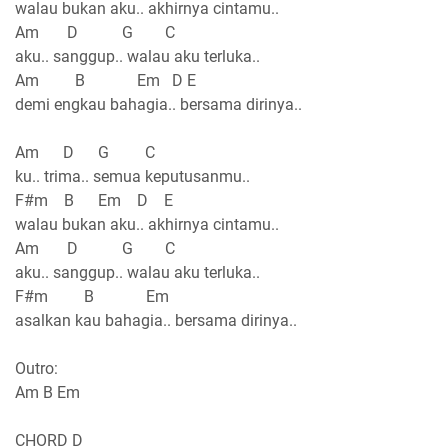
walau bukan aku.. akhirnya cintamu..
Am D G C
aku.. sanggup.. walau aku terluka..
Am B Em D E
demi engkau bahagia.. bersama dirinya..
Am D G C
ku.. trima.. semua keputusanmu..
F#m B Em D E
walau bukan aku.. akhirnya cintamu..
Am D G C
aku.. sanggup.. walau aku terluka..
F#m B Em
asalkan kau bahagia.. bersama dirinya..
Outro:
Am B Em
CHORD D