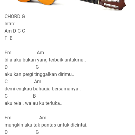
CHORD G
Intro:
Am D G C
F B
Em Am
bila aku bukan yang terbaik untukmu..
D G
aku kan pergi tinggalkan dirimu..
C Am
demi engkau bahagia bersamanya..
C B
aku rela.. walau ku terluka..
Em Am
mungkin aku tak pantas untuk dicintai..
D G