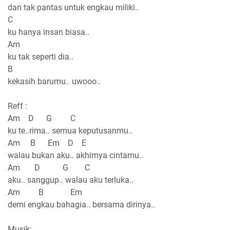
dan tak pantas untuk engkau miliki..
C
ku hanya insan biasa..
Am
ku tak seperti dia..
B
kekasih barumu.. uwooo..
Reff :
Am D G C
ku te..rima.. semua keputusanmu..
Am B Em D E
walau bukan aku.. akhirnya cintamu..
Am D G C
aku.. sanggup.. walau aku terluka..
Am B Em
demi engkau bahagia.. bersama dirinya..
Musik: