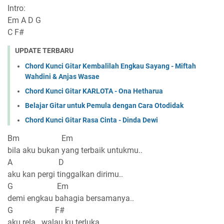
Intro:
Em A D G
C F#
UPDATE TERBARU
Chord Kunci Gitar Kembalilah Engkau Sayang - Miftah
Wahdini & Anjas Wasae
Chord Kunci Gitar KARLOTA - Ona Hetharua
Belajar Gitar untuk Pemula dengan Cara Otodidak
Chord Kunci Gitar Rasa Cinta - Dinda Dewi
Bm Em
bila aku bukan yang terbaik untukmu..
A D
aku kan pergi tinggalkan dirimu..
G Em
demi engkau bahagia bersamanya..
G F#
aku rela.. walau ku terluka..