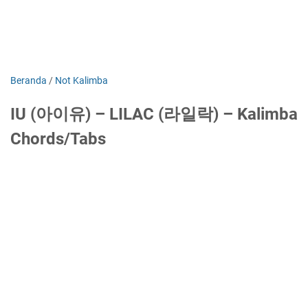
Beranda
/
Not Kalimba
IU (아이유) – LILAC (라일락) – Kalimba
Chords/Tabs