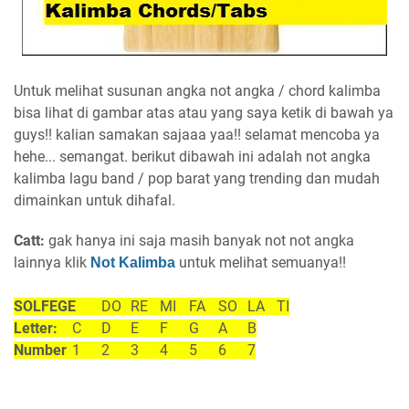
Untuk melihat susunan angka not angka / chord kalimba
bisa lihat di gambar atas atau yang saya ketik di bawah ya
guys!! kalian samakan sajaaa yaa!! selamat mencoba ya
hehe... semangat. berikut dibawah ini adalah not angka
kalimba lagu band / pop barat yang trending dan mudah
dimainkan untuk dihafal.
Catt:
gak hanya ini saja masih banyak not not angka
lainnya
klik
untuk melihat semuanya!!
Not Kalimba
SOLFEGE
DO
RE
MI
FA
SO
LA
TI
Letter:
C
D
E
F
G
A
B
Number
1
2
3
4
5
6
7