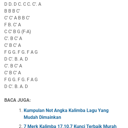
D D. D C. C C. C’. A
B B B C’
C’ C’ A B B C’
F B. C’ A
C C’ B G (F-A)
C’. B C’ A
C’ B C’ A
F G G. F G. F A G
D C’. B. A. D
C’. B C’ A
C’ B C’ A
F G G. F G. F A G
D C’. B. A. D
BACA JUGA:
Kumpulan Not Angka Kalimba Lagu Yang
Mudah Dimainkan
7 Merk Kalimba 17,10,7 Kunci Terbaik Murah