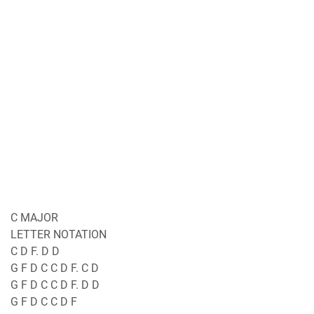
C MAJOR
LETTER NOTATION
C D F. D D
G F D C C D F. C D
G F D C C D F. D D
G F D C C D F