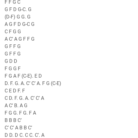
F F G C
G F D G-C. G
(D-F) G G. G
A G F D G-C G
C F G G
A C’ A G F F G
G F F G
G F F G
G D D
F G G F
F G A F (C-E). E D
D. F. G. A. C’ C’ A. F G (C-E)
C E D F. F
C D. F. G. A. C’ C’ A
A C’ B. A G
F G G. F G. F A
B B B C’
C’ C’ A B B C’
D D. D C. C C. C’. A