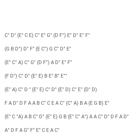
C° D° (E° C E) C° E° G° (D F°) E° D° E° F°
(G B D°) D° F° (E C°) G C° D° E°
(E° C° A) C° G° (D F°) A D° E° F°
(F D°) C° D° (E° E) B E° B° E°°
(E° A) C° D ° (E° E) C° D° (E° D) C° E° (D° D)
F A D° D F A A B C° C E A C° (C° A) B A (E G B) E°
(E° C °A) A B C° D° (E° E) G B (E° C° A°) A A C° D° D F A D°
A° D F A G° F° E° C E A C°