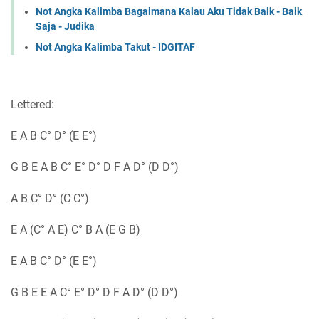
Not Angka Kalimba Bagaimana Kalau Aku Tidak Baik - Baik
Saja - Judika
Not Angka Kalimba Takut - IDGITAF
Lettered:
E A B C° D° (E E°)
G B E A B C° E° D° D F A D° (D D°)
A B C° D° (C C°)
E A (C° A E) C° B A (E G B)
E A B C° D° (E E°)
G B E E A C° E° D° D F A D° (D D°)