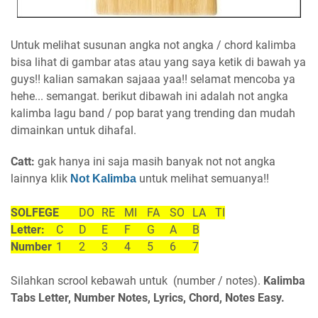
Untuk melihat susunan angka not angka / chord kalimba
bisa lihat di gambar atas atau yang saya ketik di bawah ya
guys!! kalian samakan sajaaa yaa!! selamat mencoba ya
hehe... semangat. berikut dibawah ini adalah not angka
kalimba lagu band / pop barat yang trending dan mudah
dimainkan untuk dihafal.
Catt:
gak hanya ini saja masih banyak not not angka
lainnya
klik
untuk melihat semuanya!!
Not Kalimba
SOLFEGE
DO
RE
MI
FA
SO
LA
TI
Letter:
C
D
E
F
G
A
B
Number
1
2
3
4
5
6
7
Silahkan scrool kebawah untuk (number / notes).
Kalimba
Tabs Letter, Number Notes, Lyrics, Chord, Notes Easy.