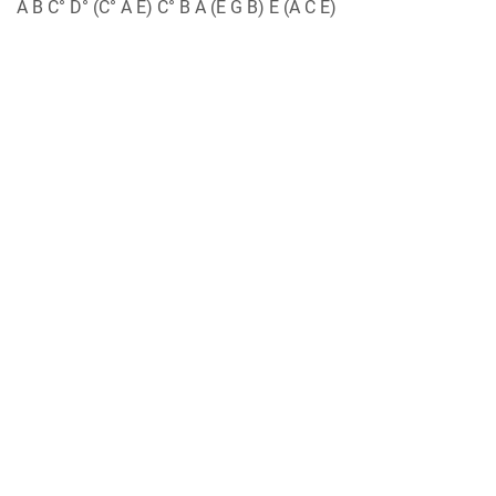
A B C° D° (C° A E) C° B A (E G B) E (A C E)