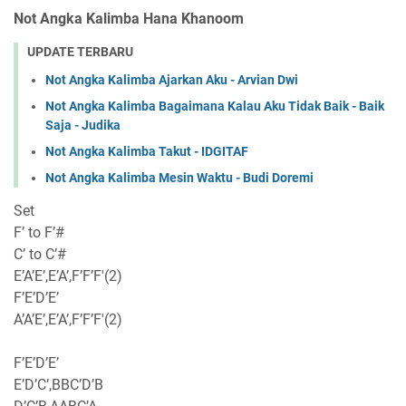
Not Angka Kalimba Hana Khanoom
UPDATE TERBARU
Not Angka Kalimba Ajarkan Aku - Arvian Dwi
Not Angka Kalimba Bagaimana Kalau Aku Tidak Baik - Baik
Saja - Judika
Not Angka Kalimba Takut - IDGITAF
Not Angka Kalimba Mesin Waktu - Budi Doremi
Set
F’ to F’#
C’ to C’#
E’A’E’,E’A’,F’F’F'(2)
F’E’D’E’
A’A’E’,E’A’,F’F’F'(2)
F’E’D’E’
E’D’C’,BBC’D’B