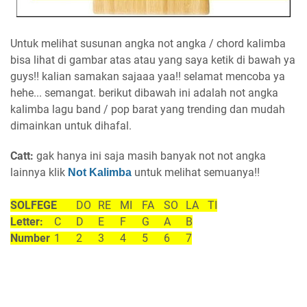
Untuk melihat susunan angka not angka / chord kalimba
bisa lihat di gambar atas atau yang saya ketik di bawah ya
guys!! kalian samakan sajaaa yaa!! selamat mencoba ya
hehe... semangat. berikut dibawah ini adalah not angka
kalimba lagu band / pop barat yang trending dan mudah
dimainkan untuk dihafal.
Catt:
gak hanya ini saja masih banyak not not angka
lainnya
klik
untuk melihat semuanya!!
Not Kalimba
SOLFEGE
DO
RE
MI
FA
SO
LA
TI
Letter:
C
D
E
F
G
A
B
Number
1
2
3
4
5
6
7