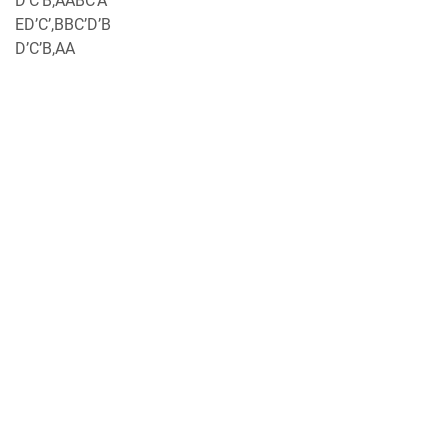
D’C’B,AABC’A
ED’C’,BBC’D’B
D’C’B,AA