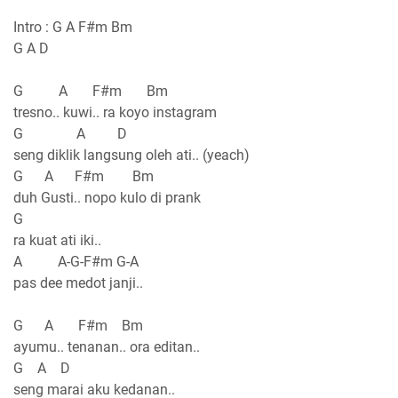
Intro : G A F#m Bm
G A D
G A F#m Bm
tresno.. kuwi.. ra koyo instagram
G A D
seng diklik langsung oleh ati.. (yeach)
G A F#m Bm
duh Gusti.. nopo kulo di prank
G
ra kuat ati iki..
A A-G-F#m G-A
pas dee medot janji..
G A F#m Bm
ayumu.. tenanan.. ora editan..
G A D
seng marai aku kedanan..