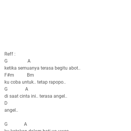
Reff :
G A
ketika semuanya terasa begitu abot..
F#m Bm
ku coba untuk.. tetap rapopo..
G A
di saat cinta ini.. terasa angel..
D
angel..
G A