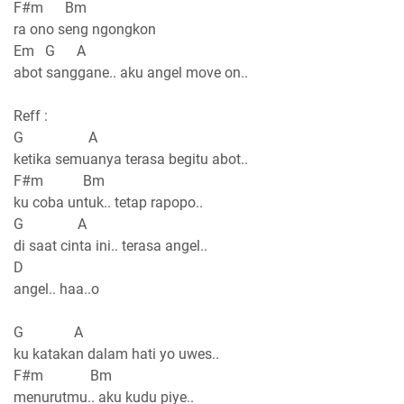
F#m Bm
ra ono seng ngongkon
Em G A
abot sanggane.. aku angel move on..
Reff :
G A
ketika semuanya terasa begitu abot..
F#m Bm
ku coba untuk.. tetap rapopo..
G A
di saat cinta ini.. terasa angel..
D
angel.. haa..o
G A
ku katakan dalam hati yo uwes..
F#m Bm
menurutmu.. aku kudu piye..