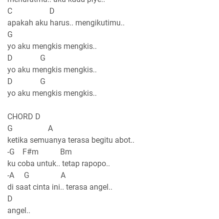
C D
apakah aku harus.. mengikutimu..
G
yo aku mengkis mengkis..
D G
yo aku mengkis mengkis..
D G
yo aku mengkis mengkis..
CHORD D
G A
ketika semuanya terasa begitu abot..
-G F#m Bm
ku coba untuk.. tetap rapopo..
-A G A
di saat cinta ini.. terasa angel..
D
angel..