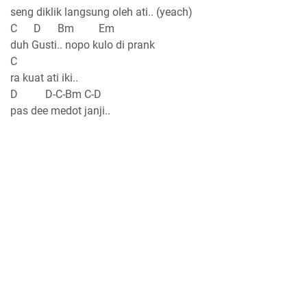
seng diklik langsung oleh ati.. (yeach)
C D Bm Em
duh Gusti.. nopo kulo di prank
C
ra kuat ati iki..
D D-C-Bm C-D
pas dee medot janji..