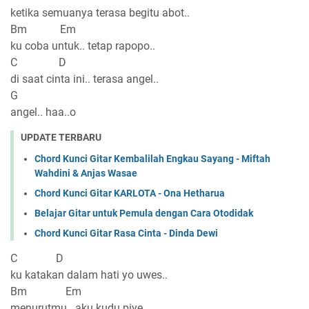
ketika semuanya terasa begitu abot..
Bm Em
ku coba untuk.. tetap rapopo..
C D
di saat cinta ini.. terasa angel..
G
angel.. haa..o
UPDATE TERBARU
Chord Kunci Gitar Kembalilah Engkau Sayang - Miftah
Wahdini & Anjas Wasae
Chord Kunci Gitar KARLOTA - Ona Hetharua
Belajar Gitar untuk Pemula dengan Cara Otodidak
Chord Kunci Gitar Rasa Cinta - Dinda Dewi
C D
ku katakan dalam hati yo uwes..
Bm Em
menurutmu.. aku kudu piye..