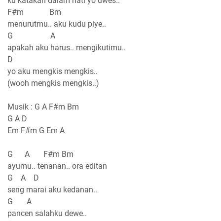
ku katakan dalam hati yo uwes..
F#m Bm
menurutmu.. aku kudu piye..
G A
apakah aku harus.. mengikutimu..
D
yo aku mengkis mengkis..
(wooh mengkis mengkis..)
Musik : G A F#m Bm
G A D
Em F#m G Em A
G A F#m Bm
ayumu.. tenanan.. ora editan
G A D
seng marai aku kedanan..
G A
pancen salahku dewe..