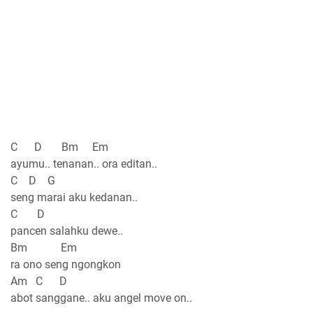
C D Bm Em
ayumu.. tenanan.. ora editan..
C D G
seng marai aku kedanan..
C D
pancen salahku dewe..
Bm Em
ra ono seng ngongkon
Am C D
abot sanggane.. aku angel move on..