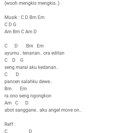
(wooh mengkis mengkis..)
Musik : C D Bm Em
C D G
Am Bm C Am D
C D Bm Em
ayumu.. tenanan.. ora editan
C D G
seng marai aku kedanan..
C D
pancen salahku dewe..
Bm Em
ra ono seng ngongkon
Am C D
abot sanggane.. aku angel move on..
Reff :
C D