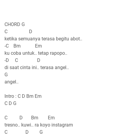
CHORD G
C D
ketika semuanya terasa begitu abot..
-C Bm Em
ku coba untuk.. tetap rapopo..
-D C D
di saat cinta ini.. terasa angel..
G
angel..
Intro : C D Bm Em
C D G
C D Bm Em
tresno.. kuwi.. ra koyo instagram
C D G