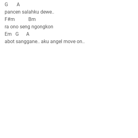
G A
pancen salahku dewe..
F#m Bm
ra ono seng ngongkon
Em G A
abot sanggane.. aku angel move on..