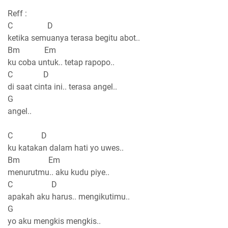
Reff :
C D
ketika semuanya terasa begitu abot..
Bm Em
ku coba untuk.. tetap rapopo..
C D
di saat cinta ini.. terasa angel..
G
angel..
C D
ku katakan dalam hati yo uwes..
Bm Em
menurutmu.. aku kudu piye..
C D
apakah aku harus.. mengikutimu..
G
yo aku mengkis mengkis..