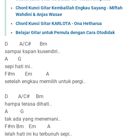
Chord Kunci Gitar Kembalilah Engkau Sayang - Miftah
Wahdini & Anjas Wasae
Chord Kunci Gitar KARLOTA - Ona Hetharua
Belajar Gitar untuk Pemula dengan Cara Otodidak
D A/C# Bm
sampai kapan kusendiri..
A G
sepi hati ini..
F#m Em A
setelah engkau memilih untuk pergi..
D A/C# Bm
hampa terasa dihati..
A G
tak ada yang menemani..
F#m Bm Em A
lelah hati ini ku terbunuh sepi..