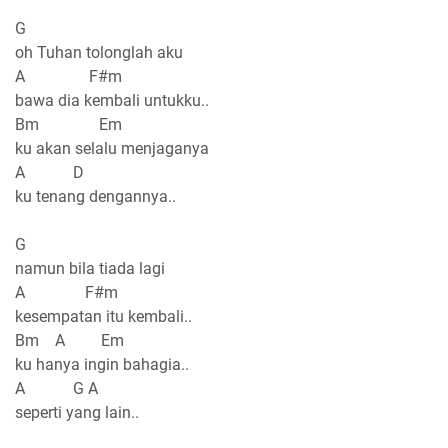
G
oh Tuhan tolonglah aku
A F#m
bawa dia kembali untukku..
Bm Em
ku akan selalu menjaganya
A D
ku tenang dengannya..
G
namun bila tiada lagi
A F#m
kesempatan itu kembali..
Bm A Em
ku hanya ingin bahagia..
A G A
seperti yang lain..