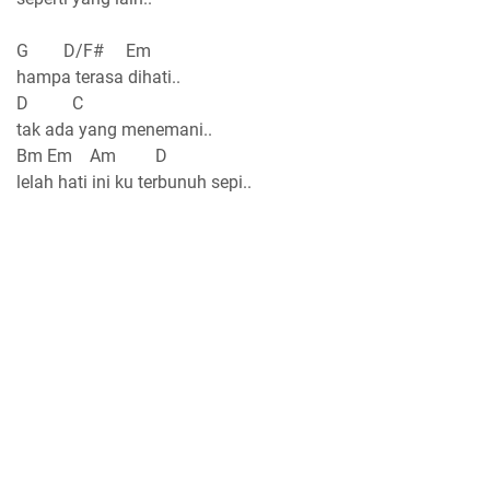
G D/F# Em
hampa terasa dihati..
D C
tak ada yang menemani..
Bm Em Am D
lelah hati ini ku terbunuh sepi..