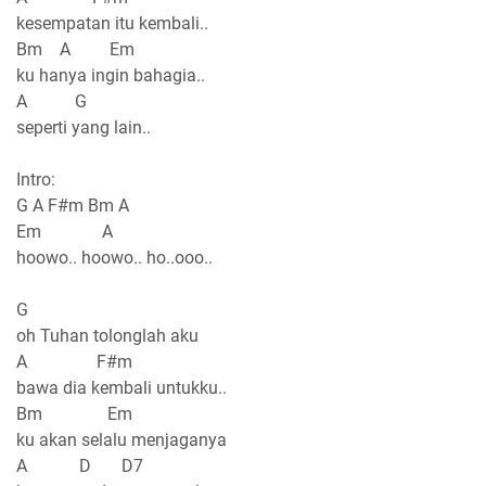
kesempatan itu kembali..
Bm A Em
ku hanya ingin bahagia..
A G
seperti yang lain..
Intro:
G A F#m Bm A
Em A
hoowo.. hoowo.. ho..ooo..
G
oh Tuhan tolonglah aku
A F#m
bawa dia kembali untukku..
Bm Em
ku akan selalu menjaganya
A D D7