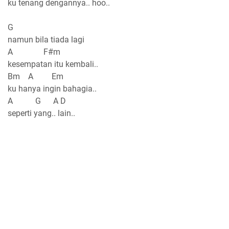
ku tenang dengannya.. hoo..
G
namun bila tiada lagi
A F#m
kesempatan itu kembali..
Bm A Em
ku hanya ingin bahagia..
A G A D
seperti yang.. lain..