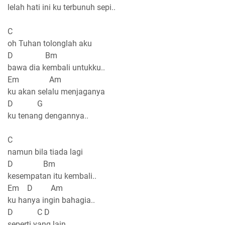
lelah hati ini ku terbunuh sepi..
C
oh Tuhan tolonglah aku
D Bm
bawa dia kembali untukku..
Em Am
ku akan selalu menjaganya
D G
ku tenang dengannya..
C
namun bila tiada lagi
D Bm
kesempatan itu kembali..
Em D Am
ku hanya ingin bahagia..
D C D
seperti yang lain..