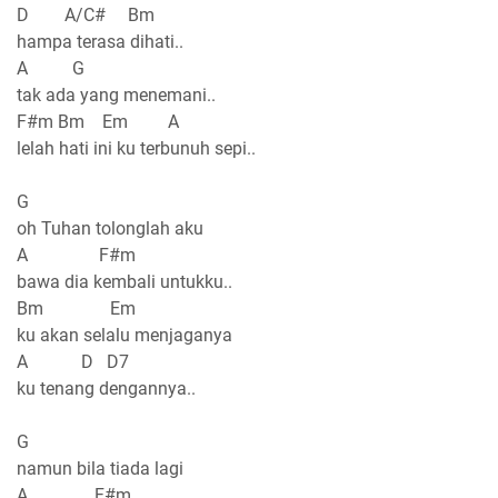
D A/C# Bm
hampa terasa dihati..
A G
tak ada yang menemani..
F#m Bm Em A
lelah hati ini ku terbunuh sepi..
G
oh Tuhan tolonglah aku
A F#m
bawa dia kembali untukku..
Bm Em
ku akan selalu menjaganya
A D D7
ku tenang dengannya..
G
namun bila tiada lagi
A F#m