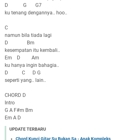
D G G7
ku tenang dengannya.. hoo..
C
namun bila tiada lagi
D Bm
kesempatan itu kembali..
Em D Am
ku hanya ingin bahagia..
D C D G
seperti yang.. lain..
CHORD D
Intro
G A F#m Bm
Em A D
UPDATE TERBARU
Chord Kunci Gitar Su Bukan Sa - Anak Kompleks