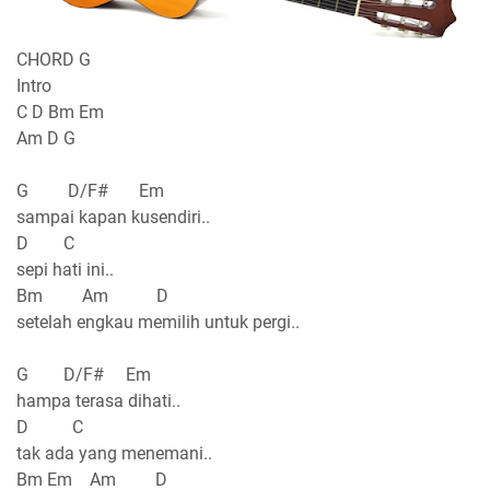
CHORD G
Intro
C D Bm Em
Am D G
G D/F# Em
sampai kapan kusendiri..
D C
sepi hati ini..
Bm Am D
setelah engkau memilih untuk pergi..
G D/F# Em
hampa terasa dihati..
D C
tak ada yang menemani..
Bm Em Am D