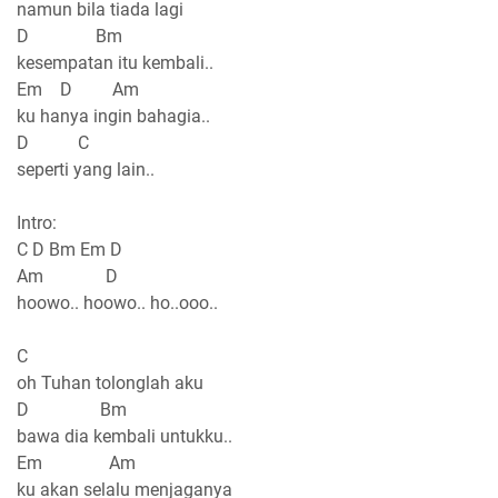
namun bila tiada lagi
D Bm
kesempatan itu kembali..
Em D Am
ku hanya ingin bahagia..
D C
seperti yang lain..
Intro:
C D Bm Em D
Am D
hoowo.. hoowo.. ho..ooo..
C
oh Tuhan tolonglah aku
D Bm
bawa dia kembali untukku..
Em Am
ku akan selalu menjaganya