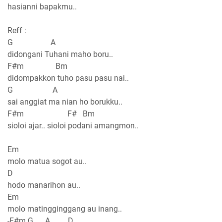
hasianni bapakmu..
Reff :
G A
didongani Tuhani maho boru..
F#m Bm
didompakkon tuho pasu pasu nai..
G A
sai anggiat ma nian ho borukku..
F#m F# Bm
sioloi ajar.. sioloi podani amangmon..
Em
molo matua sogot au..
D
hodo manarihon au..
Em
molo matingginggang au inang..
-F#m G A D