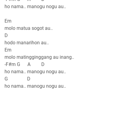
ho nama.. manogu nogu au..
Em
molo matua sogot au..
D
hodo manarihon au..
Em
molo matingginggang au inang..
-F#m G A D
ho nama.. manogu nogu au..
G D
ho nama.. manogu nogu au..