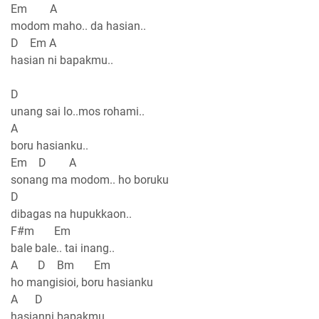
Em A
modom maho.. da hasian..
D Em A
hasian ni bapakmu..
D
unang sai lo..mos rohami..
A
boru hasianku..
Em D A
sonang ma modom.. ho boruku
D
dibagas na hupukkaon..
F#m Em
bale bale.. tai inang..
A D Bm Em
ho mangisioi, boru hasianku
A D
hasianni bapakmu..