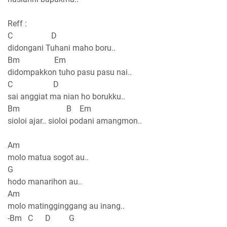
Reff :
C D
didongani Tuhani maho boru..
Bm Em
didompakkon tuho pasu pasu nai..
C D
sai anggiat ma nian ho borukku..
Bm B Em
sioloi ajar.. sioloi podani amangmon..
Am
molo matua sogot au..
G
hodo manarihon au..
Am
molo matingginggang au inang..
-Bm C D G