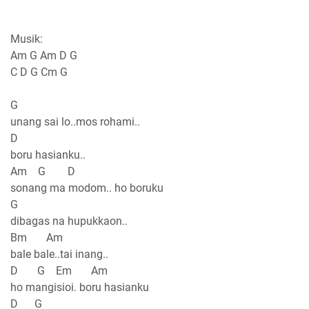
Musik:
Am G Am D G
C D G Cm G
G
unang sai lo..mos rohami..
D
boru hasianku..
Am G D
sonang ma modom.. ho boruku
G
dibagas na hupukkaon..
Bm Am
bale bale..tai inang..
D G Em Am
ho mangisioi. boru hasianku
D G