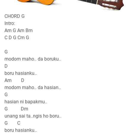
CHORD G
Intro:
Am G Am Bm
C D G Cm G
G
modom maho.. da boruku..
D
boru hasianku..
Am D
modom maho.. da hasian..
G
hasian ni bapakmu..
G Dm
unang sai ta..ngis ho boru..
G C
boru hasianku..