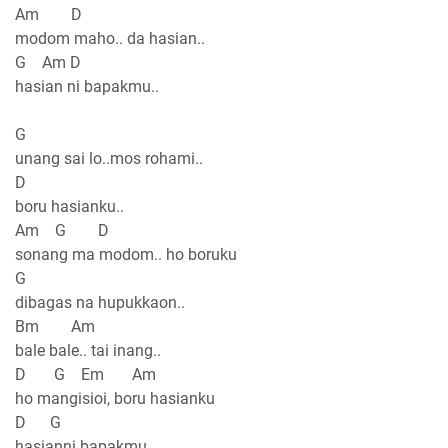
Am D
modom maho.. da hasian..
G Am D
hasian ni bapakmu..
G
unang sai lo..mos rohami..
D
boru hasianku..
Am G D
sonang ma modom.. ho boruku
G
dibagas na hupukkaon..
Bm Am
bale bale.. tai inang..
D G Em Am
ho mangisioi, boru hasianku
D G
hasianni bapakmu..