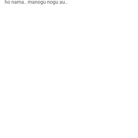
ho nama.. manogu nogu au..