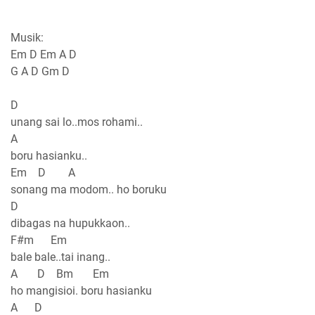
Musik:
Em D Em A D
G A D Gm D
D
unang sai lo..mos rohami..
A
boru hasianku..
Em D A
sonang ma modom.. ho boruku
D
dibagas na hupukkaon..
F#m Em
bale bale..tai inang..
A D Bm Em
ho mangisioi. boru hasianku
A D