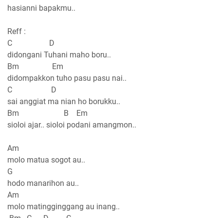
hasianni bapakmu..
Reff :
C D
didongani Tuhani maho boru..
Bm Em
didompakkon tuho pasu pasu nai..
C D
sai anggiat ma nian ho borukku..
Bm B Em
sioloi ajar.. sioloi podani amangmon..
Am
molo matua sogot au..
G
hodo manarihon au..
Am
molo matingginggang au inang..