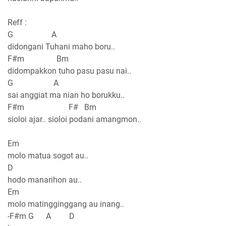
Reff :
G A
didongani Tuhani maho boru..
F#m Bm
didompakkon tuho pasu pasu nai..
G A
sai anggiat ma nian ho borukku..
F#m F# Bm
sioloi ajar.. sioloi podani amangmon..
Em
molo matua sogot au..
D
hodo manarihon au..
Em
molo matingginggang au inang..
-F#m G A D