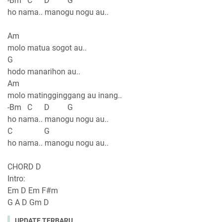
-Bm C D G
ho nama.. manogu nogu au..
Am
molo matua sogot au..
G
hodo manarihon au..
Am
molo matingginggang au inang..
-Bm C D G
ho nama.. manogu nogu au..
C G
ho nama.. manogu nogu au..
CHORD D
Intro:
Em D Em F#m
G A D Gm D
UPDATE TERBARU