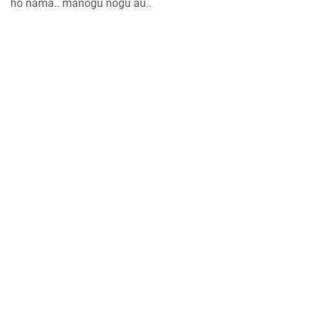
ho nama.. manogu nogu au..