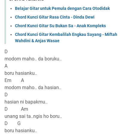
Belajar Gitar untuk Pemula dengan Cara Otodidak
Chord Kunci Gitar Rasa Cinta - Dinda Dewi
Chord Kunci Gitar Su Bukan Sa - Anak Kompleks
Chord Kunci Gitar Kembalilah Engkau Sayang - Miftah
Wahdini & Anjas Wasae
D
modom maho.. da boruku..
A
boru hasianku..
Em A
modom maho.. da hasian..
D
hasian ni bapakmu..
D Am
unang sai ta..ngis ho boru..
D G
boru hasianku..