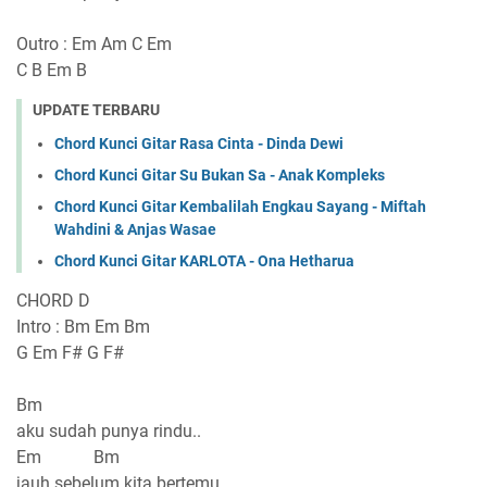
Outro : Em Am C Em
C B Em B
UPDATE TERBARU
Chord Kunci Gitar Rasa Cinta - Dinda Dewi
Chord Kunci Gitar Su Bukan Sa - Anak Kompleks
Chord Kunci Gitar Kembalilah Engkau Sayang - Miftah
Wahdini & Anjas Wasae
Chord Kunci Gitar KARLOTA - Ona Hetharua
CHORD D
Intro : Bm Em Bm
G Em F# G F#
Bm
aku sudah punya rindu..
Em Bm
jauh sebelum kita bertemu..