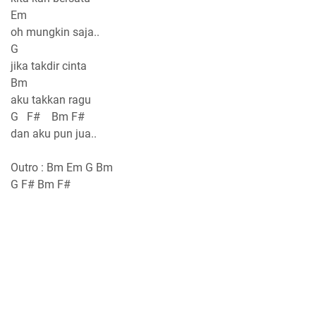
Em
oh mungkin saja..
G
jika takdir cinta
Bm
aku takkan ragu
G F# Bm F#
dan aku pun jua..
Outro : Bm Em G Bm
G F# Bm F#