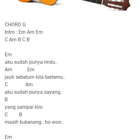
CHORD G
Intro : Em Am Em
C Am B C B
Em
aku sudah punya rindu..
Am Em
jauh sebelum kita bertemu..
C Am
aku sudah punya sayang..
B
yang sampai kini
C B
masih kukenang.. ho woo..
Em