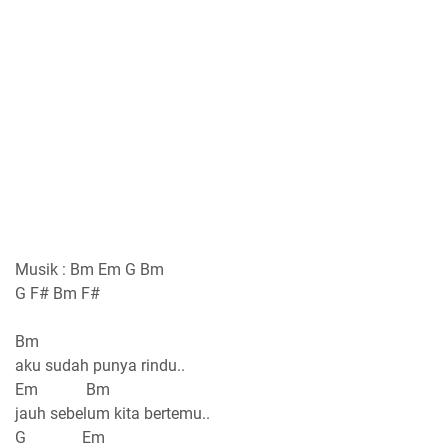
Musik : Bm Em G Bm
G F# Bm F#
Bm
aku sudah punya rindu..
Em Bm
jauh sebelum kita bertemu..
G Em