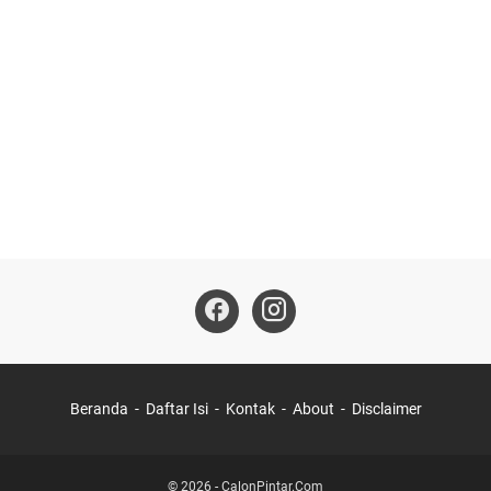
Beranda
Daftar Isi
Kontak
About
Disclaimer
©
2026
-
CalonPintar.Com