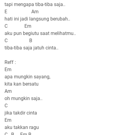
tapi mengapa tiba-tiba saja..
E Am
hati ini jadi langsung berubah..
C Em
aku pun begiutu saat melihatmu..
C B
tiba-tiba saja jatuh cinta..
Reff :
Em
apa mungkin sayang,
kita kan bersatu
Am
oh mungkin saja..
C
jika takdir cinta
Em
aku takkan ragu
C B Em B