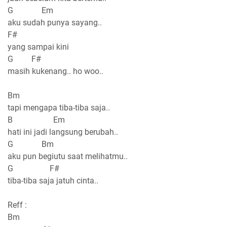
G Em
aku sudah punya sayang..
F#
yang sampai kini
G F#
masih kukenang.. ho woo..
Bm
tapi mengapa tiba-tiba saja..
B Em
hati ini jadi langsung berubah..
G Bm
aku pun begiutu saat melihatmu..
G F#
tiba-tiba saja jatuh cinta..
Reff :
Bm