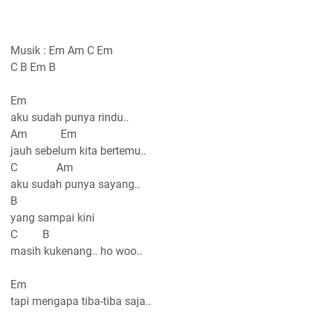
Musik : Em Am C Em
C B Em B
Em
aku sudah punya rindu..
Am Em
jauh sebelum kita bertemu..
C Am
aku sudah punya sayang..
B
yang sampai kini
C B
masih kukenang.. ho woo..
Em
tapi mengapa tiba-tiba saja..