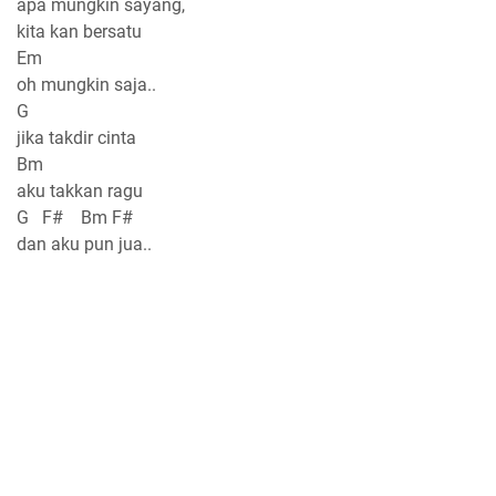
apa mungkin sayang,
kita kan bersatu
Em
oh mungkin saja..
G
jika takdir cinta
Bm
aku takkan ragu
G F# Bm F#
dan aku pun jua..