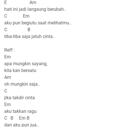
E Am
hati ini jadi langsung berubah..
C Em
aku pun begiutu saat melihatmu..
C B
tiba-tiba saja jatuh cinta..
Reff :
Em
apa mungkin sayang,
kita kan bersatu
Am
oh mungkin saja..
C
jika takdir cinta
Em
aku takkan ragu
C B Em B
dan aku pun jua..