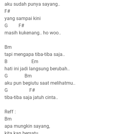
aku sudah punya sayang..
F#
yang sampai kini
G F#
masih kukenang.. ho woo..
Bm
tapi mengapa tiba-tiba saja..
B Em
hati ini jadi langsung berubah..
G Bm
aku pun begiutu saat melihatmu..
G F#
tiba-tiba saja jatuh cinta..
Reff :
Bm
apa mungkin sayang,
kita kan bersatu