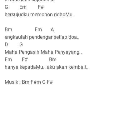
G Em F#
bersujudku memohon ridhoMu..
Bm Em A
engkaulah pendengar setiap doa..
D G
Maha Pengasih Maha Penyayang..
Em F# Bm
hanya kepadaMu.. aku akan kembali..
Musik : Bm F#m G F#