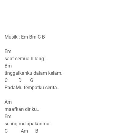
Musik : Em Bm C B
Em
saat semua hilang..
Bm
tinggalkanku dalam kelam..
C D G
PadaMu tempatku cerita..
Am
maafkan diriku..
Em
sering melupakanmu..
C Am B