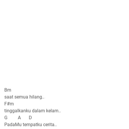
Bm
saat semua hilang..
F#m
tinggalkanku dalam kelam..
G A D
PadaMu tempatku cerita..