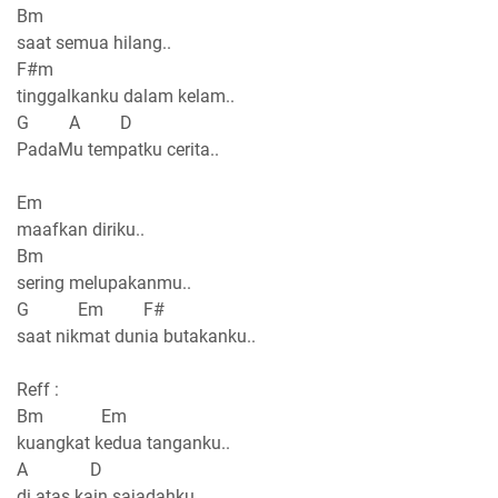
Bm
saat semua hilang..
F#m
tinggalkanku dalam kelam..
G A D
PadaMu tempatku cerita..
Em
maafkan diriku..
Bm
sering melupakanmu..
G Em F#
saat nikmat dunia butakanku..
Reff :
Bm Em
kuangkat kedua tanganku..
A D
di atas kain sajadahku