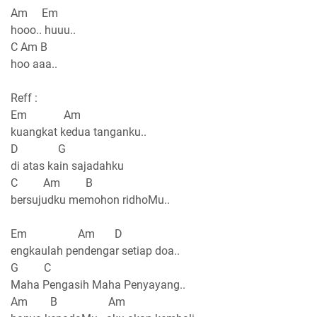
Am Em
hooo.. huuu..
C Am B
hoo aaa..
Reff :
Em Am
kuangkat kedua tanganku..
D G
di atas kain sajadahku
C Am B
bersujudku memohon ridhoMu..
Em Am D
engkaulah pendengar setiap doa..
G C
Maha Pengasih Maha Penyayang..
Am B Am