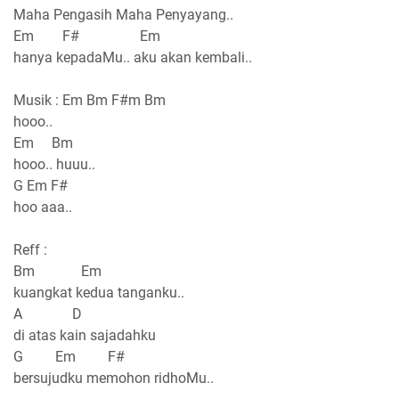
Maha Pengasih Maha Penyayang..
Em F# Em
hanya kepadaMu.. aku akan kembali..
Musik : Em Bm F#m Bm
hooo..
Em Bm
hooo.. huuu..
G Em F#
hoo aaa..
Reff :
Bm Em
kuangkat kedua tanganku..
A D
di atas kain sajadahku
G Em F#
bersujudku memohon ridhoMu..