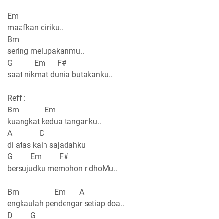
Em
maafkan diriku..
Bm
sering melupakanmu..
G Em F#
saat nikmat dunia butakanku..
Reff :
Bm Em
kuangkat kedua tanganku..
A D
di atas kain sajadahku
G Em F#
bersujudku memohon ridhoMu..
Bm Em A
engkaulah pendengar setiap doa..
D G