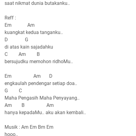
saat nikmat dunia butakanku..
Reff :
Em Am
kuangkat kedua tanganku..
D G
di atas kain sajadahku
C Am B
bersujudku memohon ridhoMu..
Em Am D
engkaulah pendengar setiap doa..
G C
Maha Pengasih Maha Penyayang..
Am B Am
hanya kepadaMu.. aku akan kembali..
Musik : Am Em Bm Em
hooo..