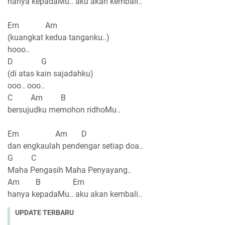
hanya kepadaMu.. aku akan kembali..
Em Am
(kuangkat kedua tanganku..)
hooo..
D G
(di atas kain sajadahku)
ooo.. ooo..
C Am B
bersujudku memohon ridhoMu..
Em Am D
dan engkaulah pendengar setiap doa..
G C
Maha Pengasih Maha Penyayang..
Am B Em
hanya kepadaMu.. aku akan kembali..
UPDATE TERBARU