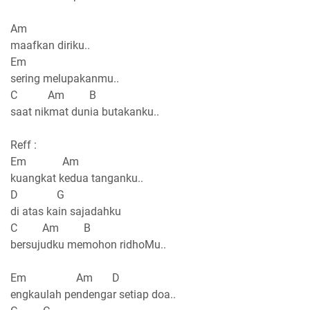
Am
maafkan diriku..
Em
sering melupakanmu..
C Am B
saat nikmat dunia butakanku..
Reff :
Em Am
kuangkat kedua tanganku..
D G
di atas kain sajadahku
C Am B
bersujudku memohon ridhoMu..
Em Am D
engkaulah pendengar setiap doa..