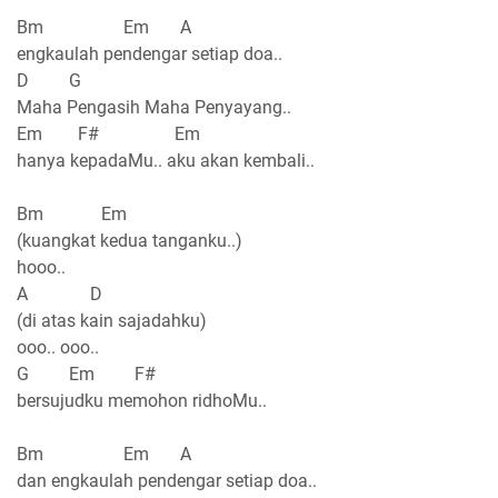
Bm Em A
engkaulah pendengar setiap doa..
D G
Maha Pengasih Maha Penyayang..
Em F# Em
hanya kepadaMu.. aku akan kembali..
Bm Em
(kuangkat kedua tanganku..)
hooo..
A D
(di atas kain sajadahku)
ooo.. ooo..
G Em F#
bersujudku memohon ridhoMu..
Bm Em A
dan engkaulah pendengar setiap doa..