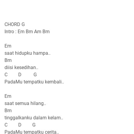
CHORD G
Intro : Em Bm Am Bm
Em
saat hidupku hampa..
Bm
diisi kesedihan..
C D G
PadaMu tempatku kembali..
Em
saat semua hilang..
Bm
tinggalkanku dalam kelam..
C D G
PadaMu tempatku cerita..