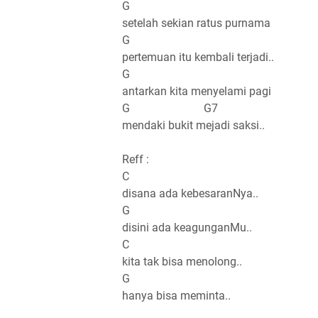
G
setelah sekian ratus purnama
G
pertemuan itu kembali terjadi..
G
antarkan kita menyelami pagi
G G7
mendaki bukit mejadi saksi..
Reff :
C
disana ada kebesaranNya..
G
disini ada keagunganMu..
C
kita tak bisa menolong..
G
hanya bisa meminta..