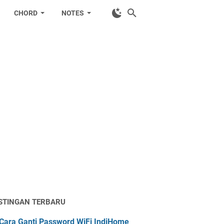
CHORD
NOTES
STINGAN TERBARU
Cara Ganti Password WiFi IndiHome