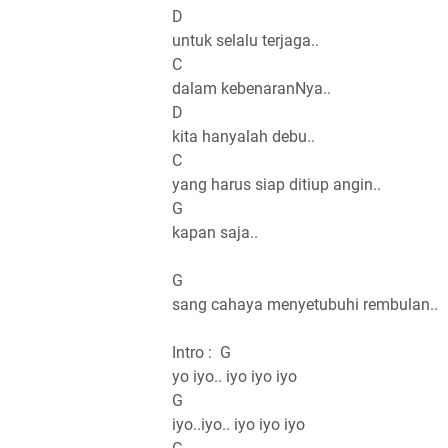
D
untuk selalu terjaga..
C
dalam kebenaranNya..
D
kita hanyalah debu..
C
yang harus siap ditiup angin..
G
kapan saja..
G
sang cahaya menyetubuhi rembulan..
Intro : G
yo iyo.. iyo iyo iyo
G
iyo..iyo.. iyo iyo iyo