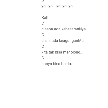
G
yo..iyo.. iyo iyo iyo
Reff :
C
disana ada kebesaranNya..
G
disini ada keagunganMu..
C
kita tak bisa menolong..
G
hanya bisa berdo'a..