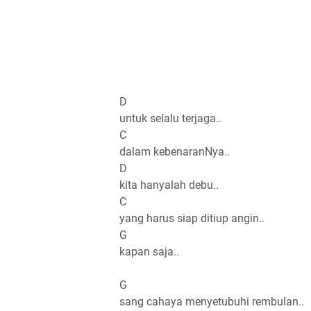
D
untuk selalu terjaga..
C
dalam kebenaranNya..
D
kita hanyalah debu..
C
yang harus siap ditiup angin..
G
kapan saja..
G
sang cahaya menyetubuhi rembulan..