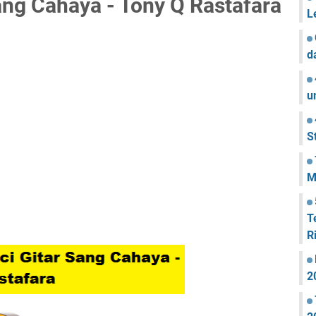
ang Cahaya - Tony Q Rastafara
L
d
u
S
M
T
R
2