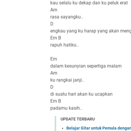
kau selalu ku dekap dan ku peluk erat
Am
rasa sayangku..
D
engkau yang ku harap yang akan meng
Em B
rapuh hatiku..
Em
dalam kesunyian sepertiga malam
Am
ku rangkai janji..
D
di suatu hari akan ku ucapkan
Em B
padamu kasih..
UPDATE TERBARU
Belajar Gitar untuk Pemula denga