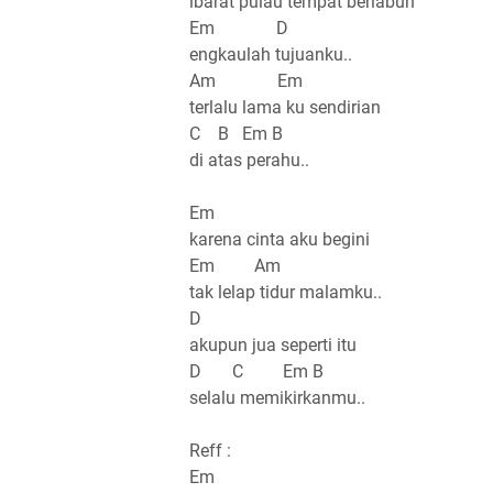
ibarat pulau tempat berlabuh
Em D
engkaulah tujuanku..
Am Em
terlalu lama ku sendirian
C B Em B
di atas perahu..
Em
karena cinta aku begini
Em Am
tak lelap tidur malamku..
D
akupun jua seperti itu
D C Em B
selalu memikirkanmu..
Reff :
Em