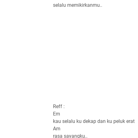
selalu memikirkanmu..
Reff :
Em
kau selalu ku dekap dan ku peluk erat
Am
rasa sayangku..