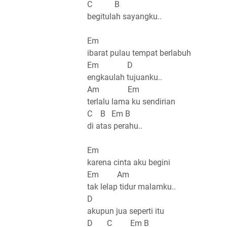
C B
begitulah sayangku..
Em
ibarat pulau tempat berlabuh
Em D
engkaulah tujuanku..
Am Em
terlalu lama ku sendirian
C B Em B
di atas perahu..
Em
karena cinta aku begini
Em Am
tak lelap tidur malamku..
D
akupun jua seperti itu
D C Em B