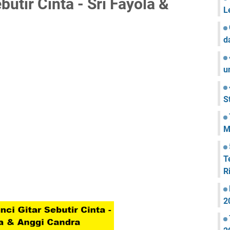
butir Cinta - Sri Fayola &
L
d
u
S
M
T
R
2