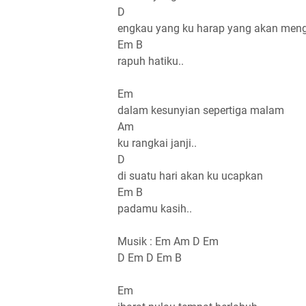
D
engkau yang ku harap yang akan meng
Em B
rapuh hatiku..
Em
dalam kesunyian sepertiga malam
Am
ku rangkai janji..
D
di suatu hari akan ku ucapkan
Em B
padamu kasih..
Musik : Em Am D Em
D Em D Em B
Em