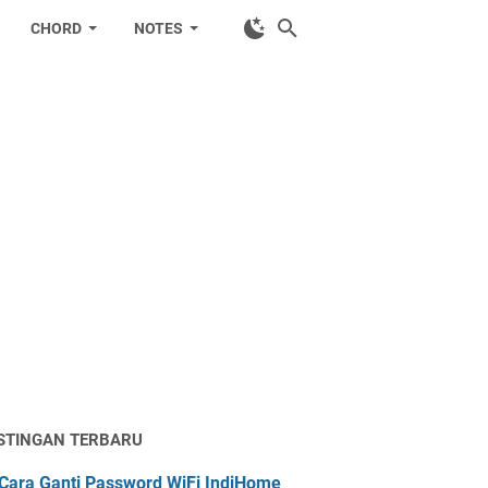
CHORD
NOTES
STINGAN TERBARU
Cara Ganti Password WiFi IndiHome