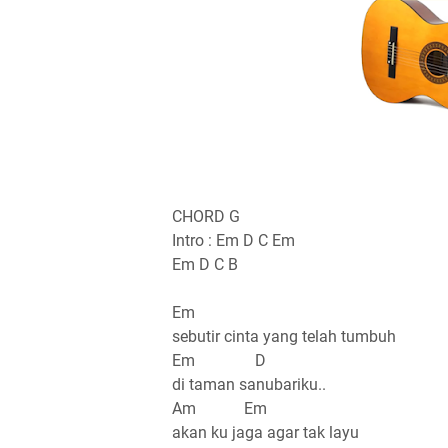
CHORD G
Intro : Em D C Em
Em D C B
Em
sebutir cinta yang telah tumbuh
Em D
di taman sanubariku..
Am Em
akan ku jaga agar tak layu