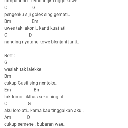
tampanono.. tembangku nggo kowe..
C G
pengenku siji golek sing gemati..
Bm Em
uwes tak lakoni.. kanti kuat ati
C D
nanging nyatane kowe blenjani janji..
Reff :
G
weslah tak lalekke
Bm
cukup Gusti sing nentoke..
Em Bm
tak trimo.. iklhas seko ning ati..
C G
aku loro ati.. karna kau tinggalkan aku..
Am D
cukup semene.. bubaran wae..