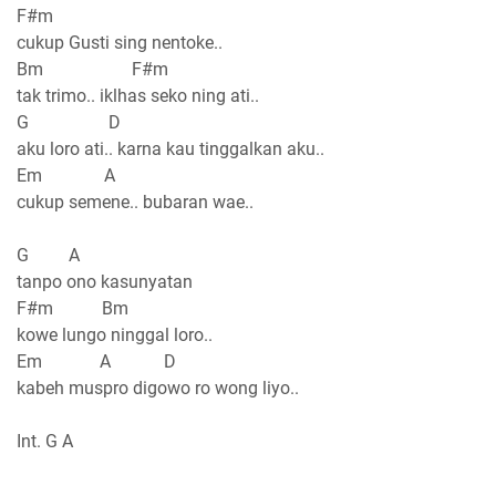
F#m
cukup Gusti sing nentoke..
Bm F#m
tak trimo.. iklhas seko ning ati..
G D
aku loro ati.. karna kau tinggalkan aku..
Em A
cukup semene.. bubaran wae..
G A
tanpo ono kasunyatan
F#m Bm
kowe lungo ninggal loro..
Em A D
kabeh muspro digowo ro wong liyo..
Int. G A