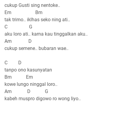
cukup Gusti sing nentoke..
Em Bm
tak trimo.. iklhas seko ning ati..
C G
aku loro ati.. karna kau tinggalkan aku..
Am D
cukup semene.. bubaran wae..
C D
tanpo ono kasunyatan
Bm Em
kowe lungo ninggal loro..
Am D G
kabeh muspro digowo ro wong liyo..