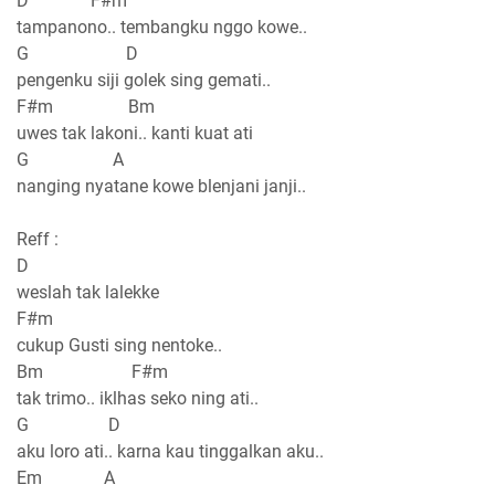
D F#m
tampanono.. tembangku nggo kowe..
G D
pengenku siji golek sing gemati..
F#m Bm
uwes tak lakoni.. kanti kuat ati
G A
nanging nyatane kowe blenjani janji..
Reff :
D
weslah tak lalekke
F#m
cukup Gusti sing nentoke..
Bm F#m
tak trimo.. iklhas seko ning ati..
G D
aku loro ati.. karna kau tinggalkan aku..
Em A