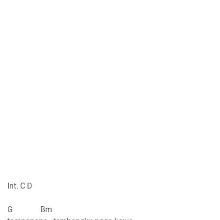
Int. C D
G Bm