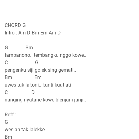
CHORD G
Intro : Am D Bm Em Am D
G Bm
tampanono.. tembangku nggo kowe..
C G
pengenku siji golek sing gemati..
Bm Em
uwes tak lakoni.. kanti kuat ati
C D
nanging nyatane kowe blenjani janji..
Reff :
G
weslah tak lalekke
Bm