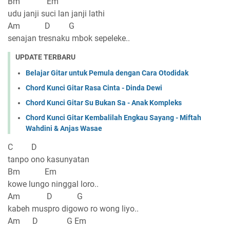
Bm Em
udu janji suci lan janji lathi
Am D G
senajan tresnaku mbok sepeleke..
UPDATE TERBARU
Belajar Gitar untuk Pemula dengan Cara Otodidak
Chord Kunci Gitar Rasa Cinta - Dinda Dewi
Chord Kunci Gitar Su Bukan Sa - Anak Kompleks
Chord Kunci Gitar Kembalilah Engkau Sayang - Miftah
Wahdini & Anjas Wasae
C D
tanpo ono kasunyatan
Bm Em
kowe lungo ninggal loro..
Am D G
kabeh muspro digowo ro wong liyo..
Am D G Em