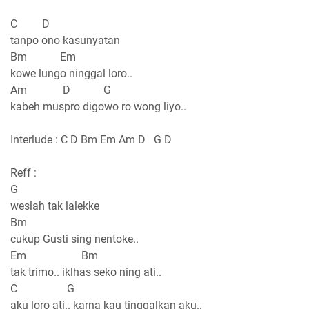
C D
tanpo ono kasunyatan
Bm Em
kowe lungo ninggal loro..
Am D G
kabeh muspro digowo ro wong liyo..
Interlude : C D Bm Em Am D G D
Reff :
G
weslah tak lalekke
Bm
cukup Gusti sing nentoke..
Em Bm
tak trimo.. iklhas seko ning ati..
C G
aku loro ati.. karna kau tinggalkan aku..