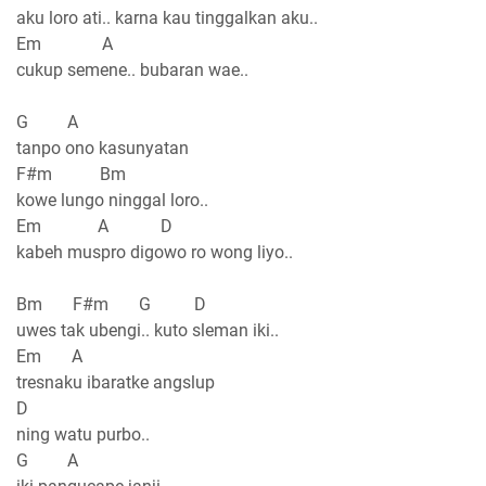
aku loro ati.. karna kau tinggalkan aku..
Em A
cukup semene.. bubaran wae..
G A
tanpo ono kasunyatan
F#m Bm
kowe lungo ninggal loro..
Em A D
kabeh muspro digowo ro wong liyo..
Bm F#m G D
uwes tak ubengi.. kuto sleman iki..
Em A
tresnaku ibaratke angslup
D
ning watu purbo..
G A