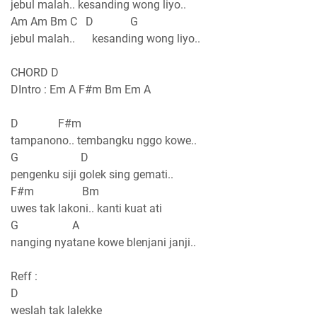
jebul malah.. kesanding wong liyo..
Am Am Bm C D G
jebul malah.. kesanding wong liyo..
CHORD D
DIntro : Em A F#m Bm Em A
D F#m
tampanono.. tembangku nggo kowe..
G D
pengenku siji golek sing gemati..
F#m Bm
uwes tak lakoni.. kanti kuat ati
G A
nanging nyatane kowe blenjani janji..
Reff :
D
weslah tak lalekke