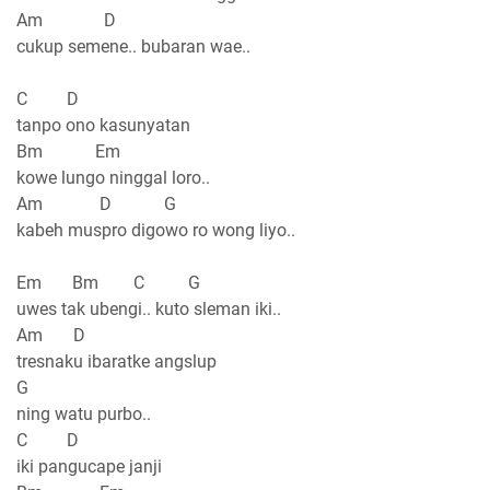
Am D
cukup semene.. bubaran wae..
C D
tanpo ono kasunyatan
Bm Em
kowe lungo ninggal loro..
Am D G
kabeh muspro digowo ro wong liyo..
Em Bm C G
uwes tak ubengi.. kuto sleman iki..
Am D
tresnaku ibaratke angslup
G
ning watu purbo..
C D
iki pangucape janji