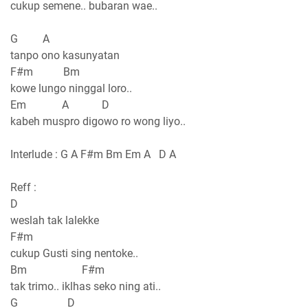
cukup semene.. bubaran wae..
G A
tanpo ono kasunyatan
F#m Bm
kowe lungo ninggal loro..
Em A D
kabeh muspro digowo ro wong liyo..
Interlude : G A F#m Bm Em A D A
Reff :
D
weslah tak lalekke
F#m
cukup Gusti sing nentoke..
Bm F#m
tak trimo.. iklhas seko ning ati..
G D