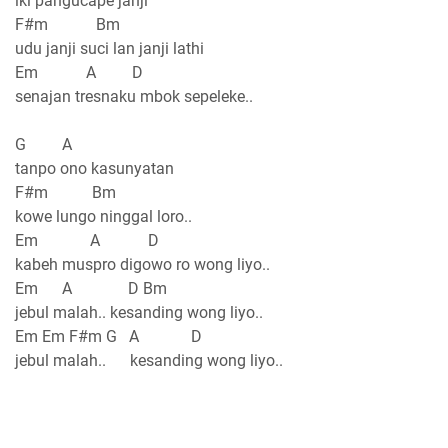
iki pangucape janji
F#m Bm
udu janji suci lan janji lathi
Em A D
senajan tresnaku mbok sepeleke..
G A
tanpo ono kasunyatan
F#m Bm
kowe lungo ninggal loro..
Em A D
kabeh muspro digowo ro wong liyo..
Em A D Bm
jebul malah.. kesanding wong liyo..
Em Em F#m G A D
jebul malah.. kesanding wong liyo..