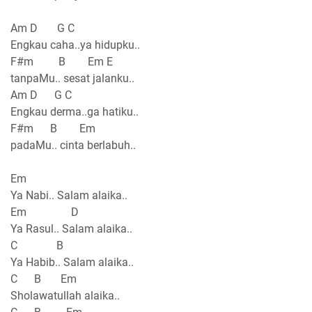
Am D G C
Engkau caha..ya hidupku..
F#m B Em E
tanpaMu.. sesat jalanku..
Am D G C
Engkau derma..ga hatiku..
F#m B Em
padaMu.. cinta berlabuh..
Em
Ya Nabi.. Salam alaika..
Em D
Ya Rasul.. Salam alaika..
C B
Ya Habib.. Salam alaika..
C B Em
Sholawatullah alaika..