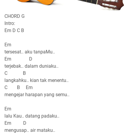
CHORD G
Intro:
Em D C B
Em
tersesat.. aku tanpaMu..
Em D
terjebak.. dalam duniaku..
C B
langkahku.. kian tak menentu..
C B Em
mengejar harapan yang semu..
Em
lalu Kau.. datang padaku..
Em D
mengusap.. air mataku..