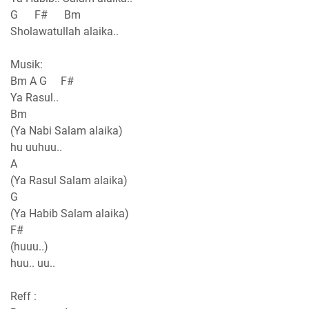
G F# Bm
Sholawatullah alaika..
Musik:
Bm A G F#
Ya Rasul..
Bm
(Ya Nabi Salam alaika)
hu uuhuu..
A
(Ya Rasul Salam alaika)
G
(Ya Habib Salam alaika)
F#
(huuu..)
huu.. uu..
Reff :