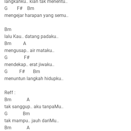
langkahku.. kian tak menentu..
G F# Bm
mengejar harapan yang semu..
Bm
lalu Kau.. datang padaku..
Bm A
mengusap.. air mataku..
G F#
mendekap.. erat jiwaku..
G F# Bm
menuntun langkah hidupku..
Reff :
Bm A
tak sanggup.. aku tanpaMu..
G Bm
tak mampu.. jauh dariMu..
Bm A