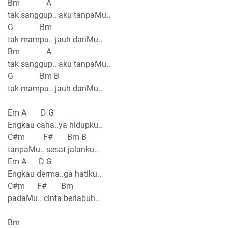
Bm A
tak sanggup.. aku tanpaMu..
G Bm
tak mampu.. jauh dariMu..
Bm A
tak sanggup.. aku tanpaMu..
G Bm B
tak mampu.. jauh dariMu..
Em A D G
Engkau caha..ya hidupku..
C#m F# Bm B
tanpaMu.. sesat jalanku..
Em A D G
Engkau derma..ga hatiku..
C#m F# Bm
padaMu.. cinta berlabuh..
Bm