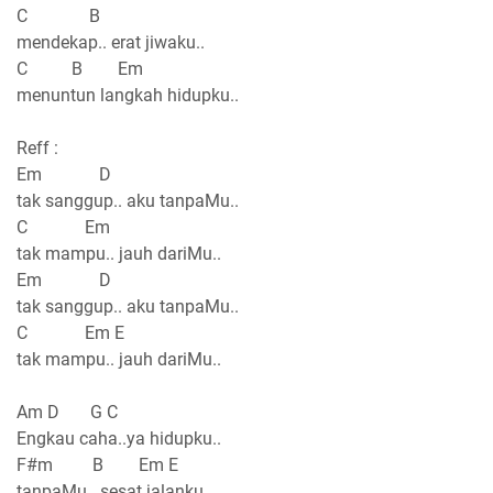
C B
mendekap.. erat jiwaku..
C B Em
menuntun langkah hidupku..
Reff :
Em D
tak sanggup.. aku tanpaMu..
C Em
tak mampu.. jauh dariMu..
Em D
tak sanggup.. aku tanpaMu..
C Em E
tak mampu.. jauh dariMu..
Am D G C
Engkau caha..ya hidupku..
F#m B Em E
tanpaMu.. sesat jalanku..