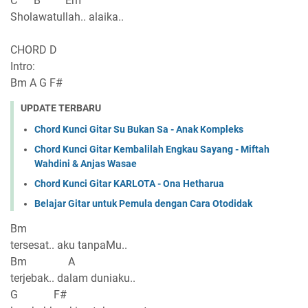
C B Em
Sholawatullah.. alaika..
CHORD D
Intro:
Bm A G F#
UPDATE TERBARU
Chord Kunci Gitar Su Bukan Sa - Anak Kompleks
Chord Kunci Gitar Kembalilah Engkau Sayang - Miftah
Wahdini & Anjas Wasae
Chord Kunci Gitar KARLOTA - Ona Hetharua
Belajar Gitar untuk Pemula dengan Cara Otodidak
Bm
tersesat.. aku tanpaMu..
Bm A
terjebak.. dalam duniaku..
G F#