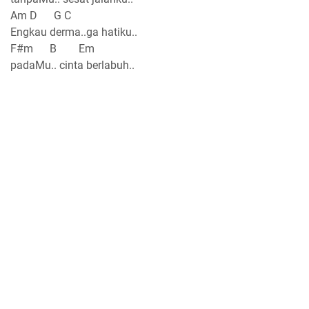
Am D G C
Engkau derma..ga hatiku..
F#m B Em
padaMu.. cinta berlabuh..