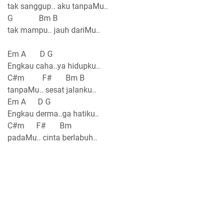
tak sanggup.. aku tanpaMu..
G Bm B
tak mampu.. jauh dariMu..
Em A D G
Engkau caha..ya hidupku..
C#m F# Bm B
tanpaMu.. sesat jalanku..
Em A D G
Engkau derma..ga hatiku..
C#m F# Bm
padaMu.. cinta berlabuh..