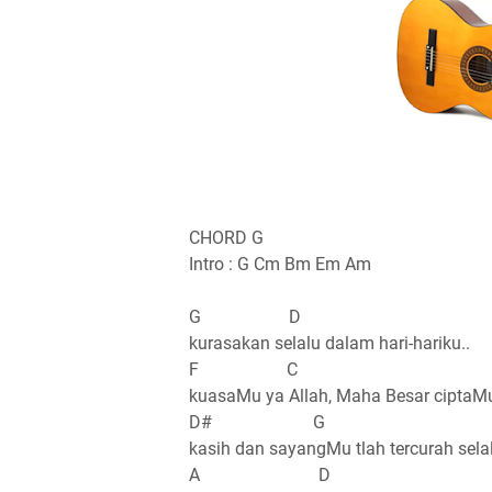
CHORD G
Intro : G Cm Bm Em Am
G D
kurasakan selalu dalam hari-hariku..
F C
kuasaMu ya Allah, Maha Besar ciptaMu
D# G
kasih dan sayangMu tlah tercurah selal
A D