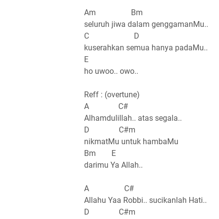
Am Bm
seluruh jiwa dalam genggamanMu..
C D
kuserahkan semua hanya padaMu..
E
ho uwoo.. owo..
Reff : (overtune)
A C#
Alhamdulillah.. atas segala..
D C#m
nikmatMu untuk hambaMu
Bm E
darimu Ya Allah..
A C#
Allahu Yaa Robbi.. sucikanlah Hati..
D C#m