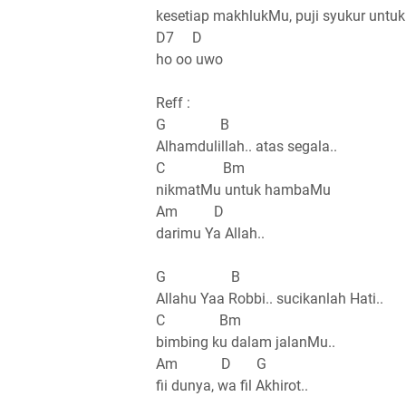
kesetiap makhlukMu, puji syukur untu
D7 D
ho oo uwo
Reff :
G B
Alhamdulillah.. atas segala..
C Bm
nikmatMu untuk hambaMu
Am D
darimu Ya Allah..
G B
Allahu Yaa Robbi.. sucikanlah Hati..
C Bm
bimbing ku dalam jalanMu..
Am D G
fii dunya, wa fil Akhirot..