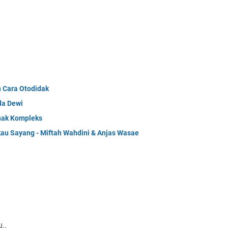
n Cara Otodidak
da Dewi
Anak Kompleks
kau Sayang - Miftah Wahdini & Anjas Wasae
..