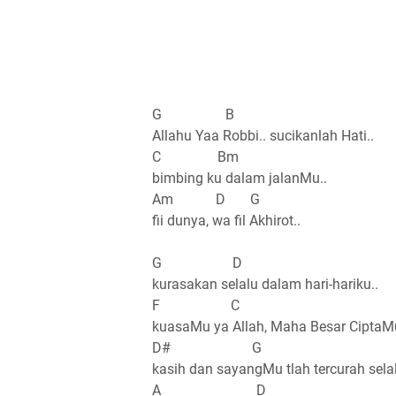
G B
Allahu Yaa Robbi.. sucikanlah Hati..
C Bm
bimbing ku dalam jalanMu..
Am D G
fii dunya, wa fil Akhirot..
G D
kurasakan selalu dalam hari-hariku..
F C
kuasaMu ya Allah, Maha Besar CiptaMu
D# G
kasih dan sayangMu tlah tercurah selal
A D