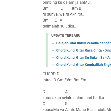
bimbing ku dalam jalanMu..
Bm E F#m B
fii dunya, wa fil Akhirot..
Bm E A
terimalah sujudku..
UPDATE TERBARU
Belajar Gitar untuk Pemula denga
Chord Kunci Gitar Rasa Cinta - Din
Chord Kunci Gitar Su Bukan Sa - 
Chord Kunci Gitar Kembalilah Eng
CHORD D
Intro : D Gm F#m Bm Em
D A
kurasakan selalu dalam hari-hariku..
C G
kuasaMu ya Allah, Maha Besar ciptaMu