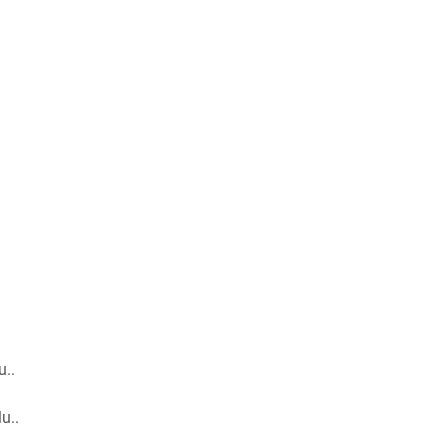
..
u..