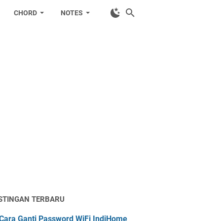
CHORD
NOTES
STINGAN TERBARU
Cara Ganti Password WiFi IndiHome