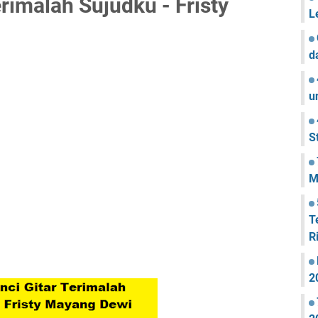
rimalah Sujudku - Fristy
L
d
u
S
M
T
R
2