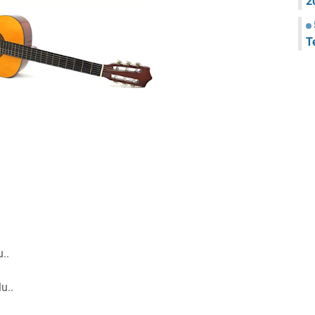
2
T
..
u..