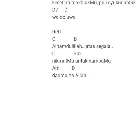
kesetiap makhlukMu, puji syukur untu
D7 D
wo oo uwo
Reff :
G B
Alhamdulillah.. atas segala..
C Bm
nikmatMu untuk hambaMu
Am D
darimu Ya Allah..