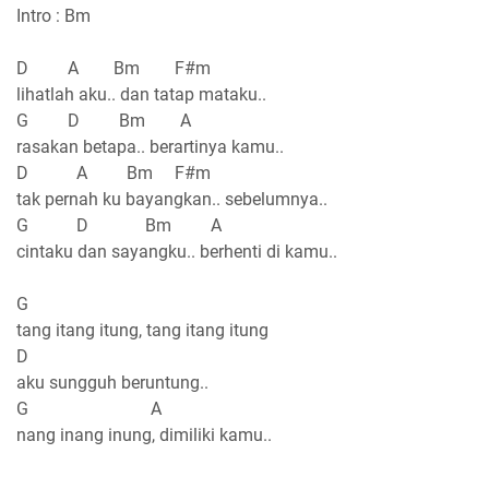
Intro : Bm
D A Bm F#m
lihatlah aku.. dan tatap mataku..
G D Bm A
rasakan betapa.. berartinya kamu..
D A Bm F#m
tak pernah ku bayangkan.. sebelumnya..
G D Bm A
cintaku dan sayangku.. berhenti di kamu..
G
tang itang itung, tang itang itung
D
aku sungguh beruntung..
G A
nang inang inung, dimiliki kamu..