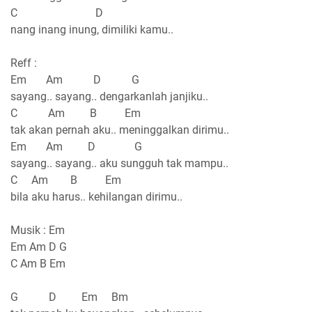
C D
nang inang inung, dimiliki kamu..
Reff :
Em Am D G
sayang.. sayang.. dengarkanlah janjiku..
C Am B Em
tak akan pernah aku.. meninggalkan dirimu..
Em Am D G
sayang.. sayang.. aku sungguh tak mampu..
C Am B Em
bila aku harus.. kehilangan dirimu..
Musik : Em
Em Am D G
C Am B Em
G D Em Bm