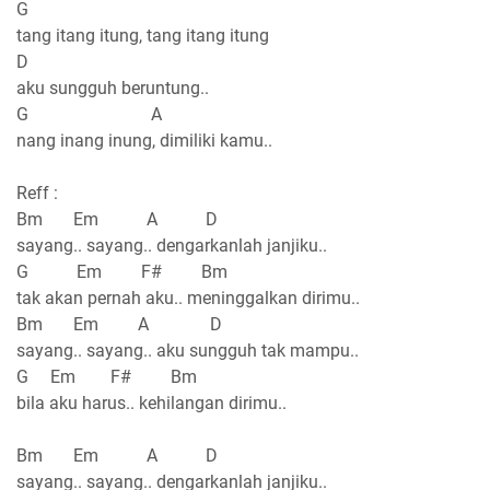
G
tang itang itung, tang itang itung
D
aku sungguh beruntung..
G A
nang inang inung, dimiliki kamu..
Reff :
Bm Em A D
sayang.. sayang.. dengarkanlah janjiku..
G Em F# Bm
tak akan pernah aku.. meninggalkan dirimu..
Bm Em A D
sayang.. sayang.. aku sungguh tak mampu..
G Em F# Bm
bila aku harus.. kehilangan dirimu..
Bm Em A D
sayang.. sayang.. dengarkanlah janjiku..