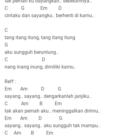
tak pernah ku bayangkan.. sebelumnya..
C G Em D
cintaku dan sayangku.. berhenti di kamu..
C
tang itang itung, tang itang itung
G
aku sungguh beruntung..
C D
nang inang inung, dimiliki kamu..
Reff :
Em Am D G
sayang.. sayang.. dengarkanlah janjiku..
C Am B Em
tak akan pernah aku.. meninggalkan dirimu..
Em Am D G
sayang.. sayang.. aku sungguh tak mampu..
C Am B Em