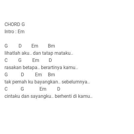
CHORD G
Intro : Em
G D Em Bm
lihatlah aku.. dan tatap mataku..
C G Em D
rasakan betapa.. berartinya kamu..
G D Em Bm
tak pernah ku bayangkan.. sebelumnya..
C G Em D
cintaku dan sayangku.. berhenti di kamu..