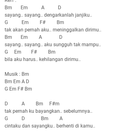
Reff :
Bm Em A D
sayang.. sayang.. dengarkanlah janjiku..
G Em F# Bm
tak akan pernah aku.. meninggalkan dirimu..
Bm Em A D
sayang.. sayang.. aku sungguh tak mampu..
G Em F# Bm
bila aku harus.. kehilangan dirimu..
Musik : Bm
Bm Em A D
G Em F# Bm
D A Bm F#m
tak pernah ku bayangkan.. sebelumnya..
G D Bm A
cintaku dan sayangku.. berhenti di kamu..