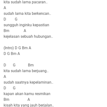
kita sudah lama pacaran..
A
sudah lama kita berkencan..
D G
sungguh inginku kepastian
Bm A
kejelasan sebuah hubungan..
(Intro) D G Bm A
D G Bm A
D G Bm
kita sudah lama berjuang..
A
sudah saatnya kepelaminan..
D G
kapan akan kamu resmikan
Bm A
kisah kita yang jauh berjalan..