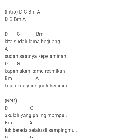
(Intro) D G Bm A
D G Bm A
D G Bm
kita sudah lama berjuang..
A
sudah saatnya kepelaminan..
D G
kapan akan kamu resmikan
Bm A
kisah kita yang jauh berjalan..
(Reff)
D G
akulah yang paling mampu..
Bm A
tuk berada selalu di sampingmu..
D G