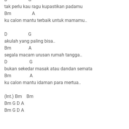
tak perlu kau ragu kupastikan padamu
Bm A
ku calon mantu terbaik untuk mamamu..
D G
akulah yang paling bisa..
Bm A
segala macam urusan rumah tangga..
D G
bukan sekedar masak atau dandan semata
Bm A
ku calon mantu idaman para mertua..
(Int.) Bm Bm
Bm G D A
Bm G D A