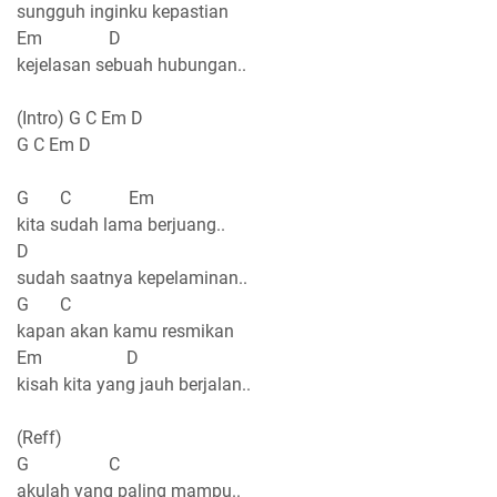
sungguh inginku kepastian
Em D
kejelasan sebuah hubungan..
(Intro) G C Em D
G C Em D
G C Em
kita sudah lama berjuang..
D
sudah saatnya kepelaminan..
G C
kapan akan kamu resmikan
Em D
kisah kita yang jauh berjalan..
(Reff)
G C
akulah yang paling mampu..