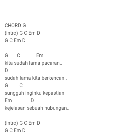
CHORD G
(Intro) G C Em D
G C Em D
G C Em
kita sudah lama pacaran..
D
sudah lama kita berkencan..
G C
sungguh inginku kepastian
Em D
kejelasan sebuah hubungan..
(Intro) G C Em D
G C Em D