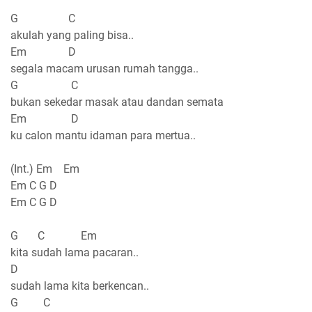
G C
akulah yang paling bisa..
Em D
segala macam urusan rumah tangga..
G C
bukan sekedar masak atau dandan semata
Em D
ku calon mantu idaman para mertua..
(Int.) Em Em
Em C G D
Em C G D
G C Em
kita sudah lama pacaran..
D
sudah lama kita berkencan..
G C