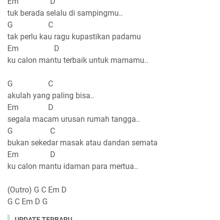
Em D
tuk berada selalu di sampingmu..
G C
tak perlu kau ragu kupastikan padamu
Em D
ku calon mantu terbaik untuk mamamu..
G C
akulah yang paling bisa..
Em D
segala macam urusan rumah tangga..
G C
bukan sekedar masak atau dandan semata
Em D
ku calon mantu idaman para mertua..
(Outro) G C Em D
G C Em D G
UPDATE TERBARU