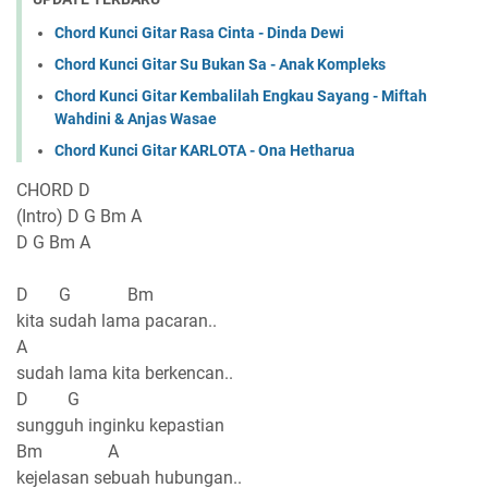
Chord Kunci Gitar Rasa Cinta - Dinda Dewi
Chord Kunci Gitar Su Bukan Sa - Anak Kompleks
Chord Kunci Gitar Kembalilah Engkau Sayang - Miftah
Wahdini & Anjas Wasae
Chord Kunci Gitar KARLOTA - Ona Hetharua
CHORD D
(Intro) D G Bm A
D G Bm A
D G Bm
kita sudah lama pacaran..
A
sudah lama kita berkencan..
D G
sungguh inginku kepastian
Bm A
kejelasan sebuah hubungan..