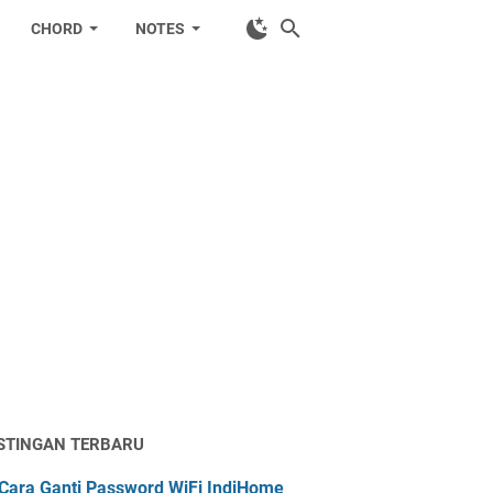
CHORD
NOTES
STINGAN TERBARU
Cara Ganti Password WiFi IndiHome