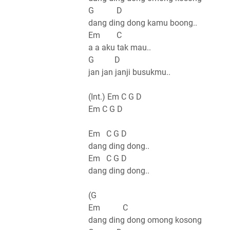
G D
dang ding dong kamu boong..
Em C
a a aku tak mau..
G D
jan jan janji busukmu..
(Int.) Em C G D
Em C G D
Em C G D
dang ding dong..
Em C G D
dang ding dong..
(G
Em C
dang ding dong omong kosong