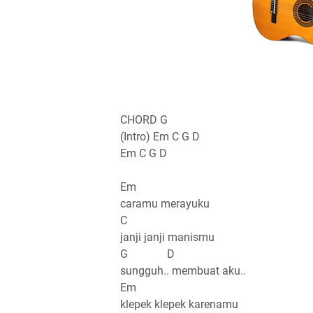
CHORD G
(Intro) Em C G D
Em C G D
Em
caramu merayuku
C
janji janji manismu
G D
sungguh.. membuat aku..
Em
klepek klepek karenamu