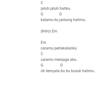
C
jatuh jatuh hatiku..
G D
katamu ku jantung hatimu..
(Intro) Em
Em
caramu perlakukanku
C
caramu menjaga aku..
G D
oh ternyata bu bu busuk hatimu..