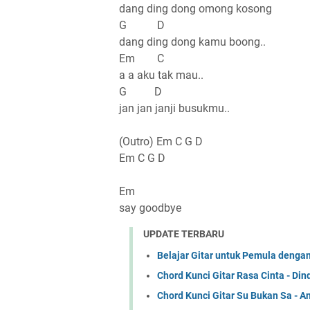
dang ding dong omong kosong
G D
dang ding dong kamu boong..
Em C
a a aku tak mau..
G D
jan jan janji busukmu..
(Outro) Em C G D
Em C G D
Em
say goodbye
UPDATE TERBARU
Belajar Gitar untuk Pemula denga
Chord Kunci Gitar Rasa Cinta - Din
Chord Kunci Gitar Su Bukan Sa - 