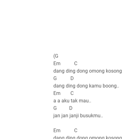
(G
Em C
dang ding dong omong kosong
G D
dang ding dong kamu boong..
Em C
a a aku tak mau..
G D
jan jan janji busukmu..
Em C
dang ding dong omong kosong