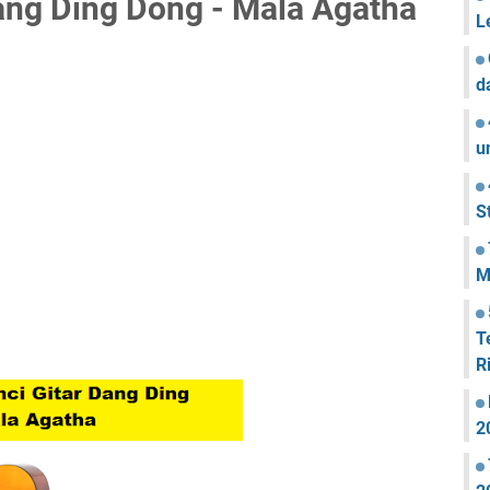
ang Ding Dong - Mala Agatha
L
d
u
S
M
T
R
2