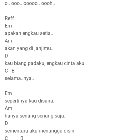
o.. ooo.. ooooo.. oooh..
Reff :
Em
apakah engkau setia..
Am
akan yang di janjimu..
D
kau biang padaku, engkau cinta aku
C B
selama..nya..
Em
sepertinya kau disana..
Am
hanya senang senang saja..
D
sementara aku menunggu disini
C B