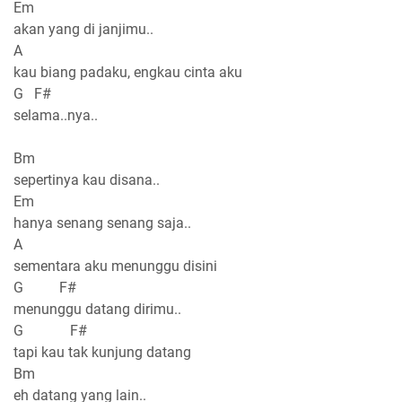
Em
akan yang di janjimu..
A
kau biang padaku, engkau cinta aku
G F#
selama..nya..
Bm
sepertinya kau disana..
Em
hanya senang senang saja..
A
sementara aku menunggu disini
G F#
menunggu datang dirimu..
G F#
tapi kau tak kunjung datang
Bm
eh datang yang lain..