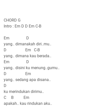
CHORD G
Intro : Em D D Em C-B
Em D
yang.. dimanakah diri..mu..
D Em C-B
yang.. dimana kau berada..
Em D
yang.. disini ku menung..gumu..
D Em
yang.. sedang apa disana..
D
ku merindukan dirimu..
C B Em
apakah.. kau rindukan aku..