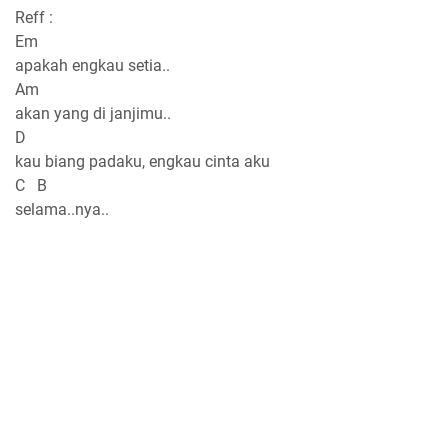
Reff :
Em
apakah engkau setia..
Am
akan yang di janjimu..
D
kau biang padaku, engkau cinta aku
C B
selama..nya..