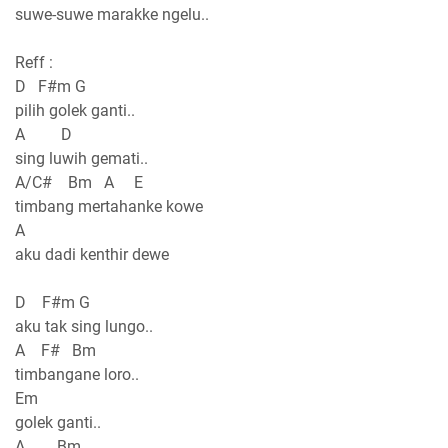
suwe-suwe marakke ngelu..
Reff :
D F#m G
pilih golek ganti..
A D
sing luwih gemati..
A/C# Bm A E
timbang mertahanke kowe
A
aku dadi kenthir dewe
D F#m G
aku tak sing lungo..
A F# Bm
timbangane loro..
Em
golek ganti..
A Bm