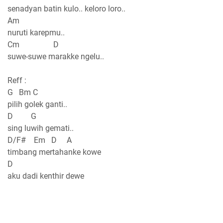
senadyan batin kulo.. keloro loro..
Am
nuruti karepmu..
Cm D
suwe-suwe marakke ngelu..
Reff :
G Bm C
pilih golek ganti..
D G
sing luwih gemati..
D/F# Em D A
timbang mertahanke kowe
D
aku dadi kenthir dewe