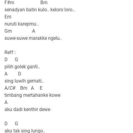
F#m Bm
senadyan batin kulo.. keloro loro..
Em
nuruti karepmu..
Gm A
suwe-suwe marakke ngelu..
Reff :
D G
pilih golek ganti..
A D
sing luwih gemati..
A/C# Bm A E
timbang mertahanke kowe
A
aku dadi kenthir dewe
D G
aku tak sing lungo..