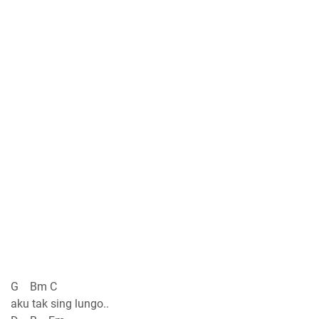
G Bm C
aku tak sing lungo..