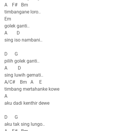
A F# Bm
timbangane loro..
Em
golek ganti..
A D
sing iso nambani..
D G
pilih golek ganti..
A D
sing luwih gemati..
A/C# Bm A E
timbang mertahanke kowe
A
aku dadi kenthir dewe
D G
aku tak sing lungo..