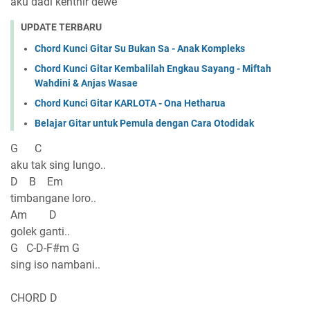
aku dadi kenthir dewe
UPDATE TERBARU
Chord Kunci Gitar Su Bukan Sa - Anak Kompleks
Chord Kunci Gitar Kembalilah Engkau Sayang - Miftah
Wahdini & Anjas Wasae
Chord Kunci Gitar KARLOTA - Ona Hetharua
Belajar Gitar untuk Pemula dengan Cara Otodidak
G C
aku tak sing lungo..
D B Em
timbangane loro..
Am D
golek ganti..
G C-D-F#m G
sing iso nambani..
CHORD D