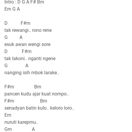
Intro : D G A F# Bm
Em G A
D F#m
tak rewangi.. rono rene
G A
esuk awan wengi sore
D F#m
tak lakoni.. nganti ngene
G A
nanging isih mbok larake..
F#m Bm
pancen kudu ajar kuat nompo..
F#m Bm
senadyan batin kulo.. keloro loro..
Em
nuruti karepmu..
Gm A