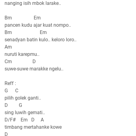
nanging isih mbok larake..
Bm Em
pancen kudu ajar kuat nompo..
Bm Em
senadyan batin kulo.. keloro loro..
Am
nuruti karepmu..
Cm D
suwe-suwe marakke ngelu..
Reff :
G C
pilih golek ganti..
D G
sing luwih gemati..
D/F# Em D A
timbang mertahanke kowe
D