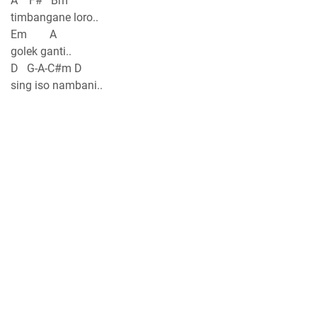
A F# Bm
timbangane loro..
Em A
golek ganti..
D G-A-C#m D
sing iso nambani..