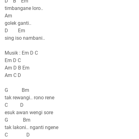
D B Em
timbangane loro..
Am
golek ganti..
D Em
sing iso nambani..
Musik : Em D C
Em D C
Am D B Em
Am C D
G Bm
tak rewangi.. rono rene
C D
esuk awan wengi sore
G Bm
tak lakoni.. nganti ngene
C D