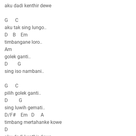
aku dadi kenthir dewe
G C
aku tak sing lungo..
D B Em
timbangane loro..
Am
golek ganti..
D G
sing iso nambani..
G C
pilih golek ganti..
D G
sing luwih gemati..
D/F# Em D A
timbang mertahanke kowe
D