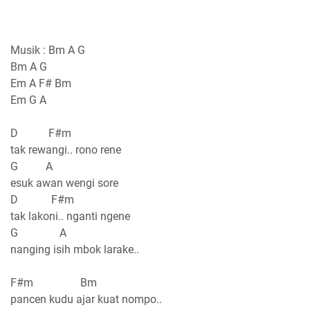
Musik : Bm A G
Bm A G
Em A F# Bm
Em G A
D F#m
tak rewangi.. rono rene
G A
esuk awan wengi sore
D F#m
tak lakoni.. nganti ngene
G A
nanging isih mbok larake..
F#m Bm
pancen kudu ajar kuat nompo..