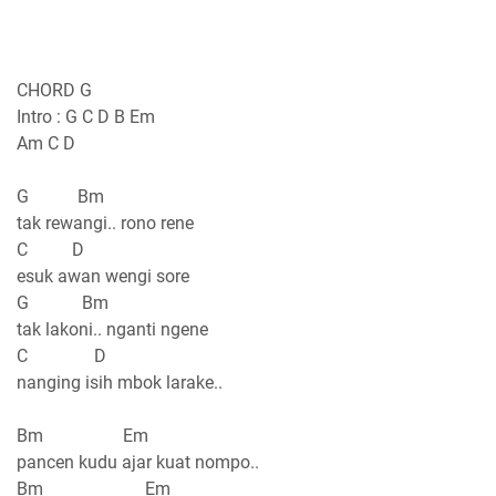
CHORD G
Intro : G C D B Em
Am C D
G Bm
tak rewangi.. rono rene
C D
esuk awan wengi sore
G Bm
tak lakoni.. nganti ngene
C D
nanging isih mbok larake..
Bm Em
pancen kudu ajar kuat nompo..
Bm Em