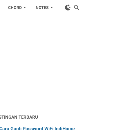
CHORD
NOTES
STINGAN TERBARU
Cara Ganti Password WiFi IndiHome