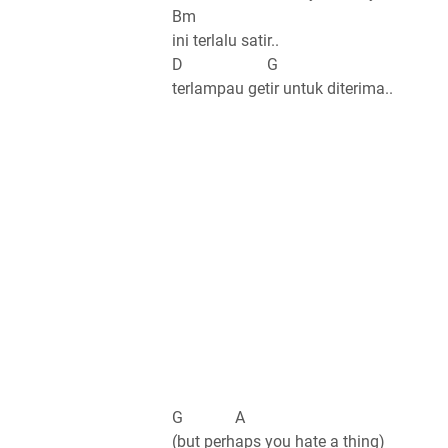
Bm
ini terlalu satir..
D G
terlampau getir untuk diterima..
G A
(but perhaps you hate a thing)