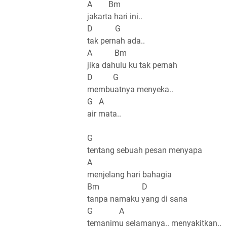
A Bm
jakarta hari ini..
D G
tak pernah ada..
A Bm
jika dahulu ku tak pernah
D G
membuatnya menyeka..
G A
air mata..
G
tentang sebuah pesan menyapa
A
menjelang hari bahagia
Bm D
tanpa namaku yang di sana
G A
temanimu selamanya.. menyakitkan..