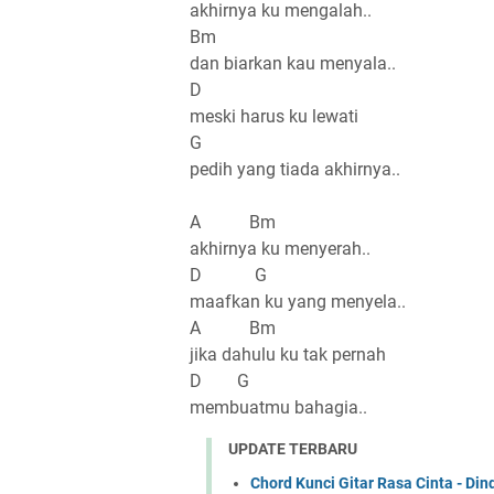
akhirnya ku mengalah..
Bm
dan biarkan kau menyala..
D
meski harus ku lewati
G
pedih yang tiada akhirnya..
A Bm
akhirnya ku menyerah..
D G
maafkan ku yang menyela..
A Bm
jika dahulu ku tak pernah
D G
membuatmu bahagia..
UPDATE TERBARU
Chord Kunci Gitar Rasa Cinta - Din