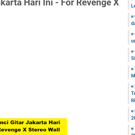
karta Hari Ini - For Revenge X
L
d
u
S
M
T
R
2