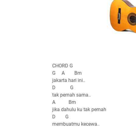
CHORD G
G A Bm
jakarta hari ini..
D G
tak pernah sama..
A Bm
jika dahulu ku tak pernah
D G
membuatmu kecewa..