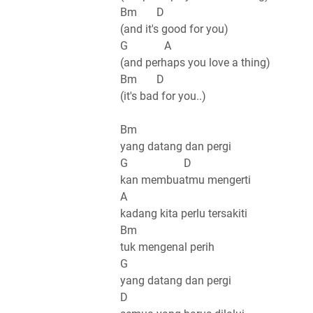
Bm D
(and it's good for you)
G A
(and perhaps you love a thing)
Bm D
(it's bad for you..)
Bm
yang datang dan pergi
G D
kan membuatmu mengerti
A
kadang kita perlu tersakiti
Bm
tuk mengenal perih
G
yang datang dan pergi
D