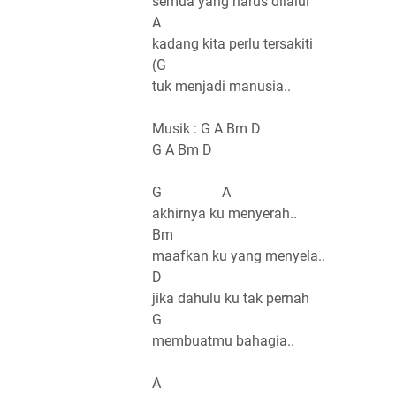
semua yang harus dilalui
A
kadang kita perlu tersakiti
(G
tuk menjadi manusia..
Musik : G A Bm D
G A Bm D
G A
akhirnya ku menyerah..
Bm
maafkan ku yang menyela..
D
jika dahulu ku tak pernah
G
membuatmu bahagia..
A