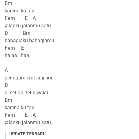
Bm
karena ku tau..
F#m E A
jalanku jalanmu satu..
D Bm
bahagiaku bahagiamu..
F#m E
ha aa.. haa..
A
genggam erat janji ini..
D
di setiap detik waktu..
Bm
karena ku tau..
F#m E A
jalanku jalanmu satu..
UPDATE TERBARU