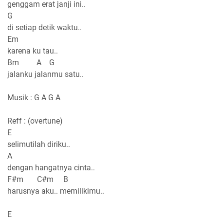
genggam erat janji ini..
G
di setiap detik waktu..
Em
karena ku tau..
Bm A G
jalanku jalanmu satu..
Musik : G A G A
Reff : (overtune)
E
selimutilah diriku..
A
dengan hangatnya cinta..
F#m C#m B
harusnya aku.. memilikimu..
E