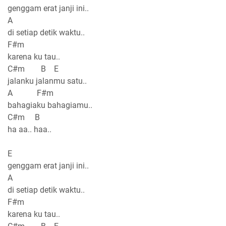
genggam erat janji ini..
A
di setiap detik waktu..
F#m
karena ku tau..
C#m B E
jalanku jalanmu satu..
A F#m
bahagiaku bahagiamu..
C#m B
ha aa.. haa..
E
genggam erat janji ini..
A
di setiap detik waktu..
F#m
karena ku tau..