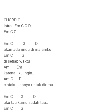
CHORD G
Intro : Em C G D
Em C G
Em C G D
akan ada rindu di malamku
Em C G
di setiap waktu
Am Em
karena.. ku ingin..
Am C D
cintaku.. hanya untuk dirimu..
Em C G D
aku tau kamu sudah tau..
Em C G