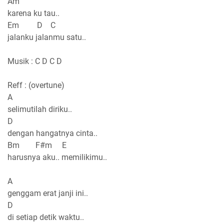
Am
karena ku tau..
Em D C
jalanku jalanmu satu..
Musik : C D C D
Reff : (overtune)
A
selimutilah diriku..
D
dengan hangatnya cinta..
Bm F#m E
harusnya aku.. memilikimu..
A
genggam erat janji ini..
D
di setiap detik waktu..