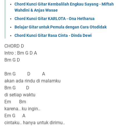
Chord Kunci Gitar Kembalilah Engkau Sayang - Miftah
Wahdini & Anjas Wasae
Chord Kunci Gitar KARLOTA - Ona Hetharua
Belajar Gitar untuk Pemula dengan Cara Otodidak
Chord Kunci Gitar Rasa Cinta - Dinda Dewi
CHORD D
Intro : Bm G D A
Bm G D
Bm G D A
akan ada rindu di malamku
Bm G D
di setiap waktu
Em Bm
karena.. ku ingin..
Em G A
cintaku.. hanya untuk dirimu..