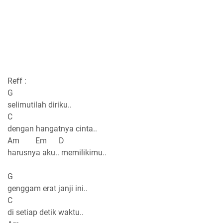
Reff :
G
selimutilah diriku..
C
dengan hangatnya cinta..
Am Em D
harusnya aku.. memilikimu..
G
genggam erat janji ini..
C
di setiap detik waktu..