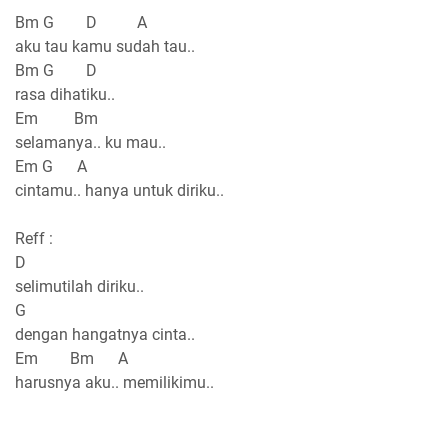
Bm G D A
aku tau kamu sudah tau..
Bm G D
rasa dihatiku..
Em Bm
selamanya.. ku mau..
Em G A
cintamu.. hanya untuk diriku..
Reff :
D
selimutilah diriku..
G
dengan hangatnya cinta..
Em Bm A
harusnya aku.. memilikimu..