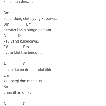
kini entah dimana..
Bm
senandung cinta yang kubawa..
Bm Em
berhias kasih bunga asmara..
A D
kau yang kupercaya..
F# Bm
nyata kini kau berdusta..
A G
disaat ku merindu rindui dirimu..
Em
kau pergi dan menjauh..
Bm
tinggalkan diriku..
A G