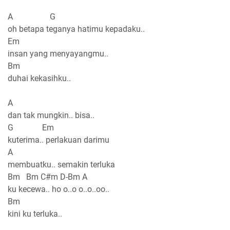
A G
oh betapa teganya hatimu kepadaku..
Em
insan yang menyayangmu..
Bm
duhai kekasihku..
A
dan tak mungkin.. bisa..
G Em
kuterima.. perlakuan darimu
A
membuatku.. semakin terluka
Bm Bm C#m D-Bm A
ku kecewa.. ho o..o o..o..oo..
Bm
kini ku terluka..