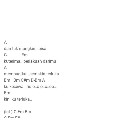
A
dan tak mungkin.. bisa..
G Em
kuterima.. perlakuan darimu
A
membuatku.. semakin terluka
Bm Bm C#m D-Bm A
ku kecewa.. ho o..o o..o..oo..
Bm
kini ku terluka..
(Int.) G Em Bm