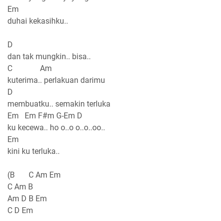
Em
duhai kekasihku..
D
dan tak mungkin.. bisa..
C Am
kuterima.. perlakuan darimu
D
membuatku.. semakin terluka
Em Em F#m G-Em D
ku kecewa.. ho o..o o..o..oo..
Em
kini ku terluka..
(B C Am Em
C Am B
Am D B Em
C D Em