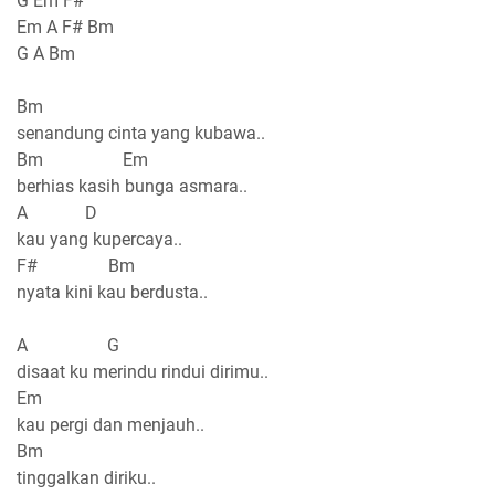
G Em F#
Em A F# Bm
G A Bm
Bm
senandung cinta yang kubawa..
Bm Em
berhias kasih bunga asmara..
A D
kau yang kupercaya..
F# Bm
nyata kini kau berdusta..
A G
disaat ku merindu rindui dirimu..
Em
kau pergi dan menjauh..
Bm
tinggalkan diriku..