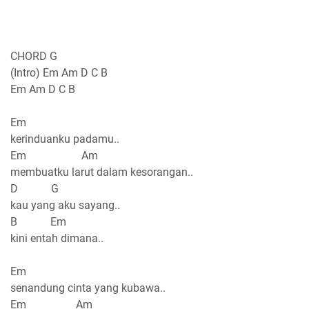
CHORD G
(Intro) Em Am D C B
Em Am D C B
Em
kerinduanku padamu..
Em Am
membuatku larut dalam kesorangan..
D G
kau yang aku sayang..
B Em
kini entah dimana..
Em
senandung cinta yang kubawa..
Em Am