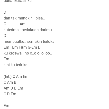
duhai kekasihku..
D
dan tak mungkin.. bisa..
C Am
kuterima.. perlakuan darimu
D
membuatku.. semakin terluka
Em Em F#m G-Em D
ku kecewa.. ho o..o o..o..oo..
Em
kini ku terluka..
(Int.) C Am Em
C Am B
Am D B Em
C D Em
Em