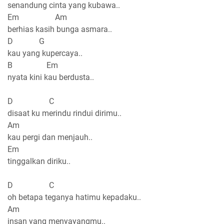
senandung cinta yang kubawa..
Em Am
berhias kasih bunga asmara..
D G
kau yang kupercaya..
B Em
nyata kini kau berdusta..
D C
disaat ku merindu rindui dirimu..
Am
kau pergi dan menjauh..
Em
tinggalkan diriku..
D C
oh betapa teganya hatimu kepadaku..
Am
insan yang menyayangmu..