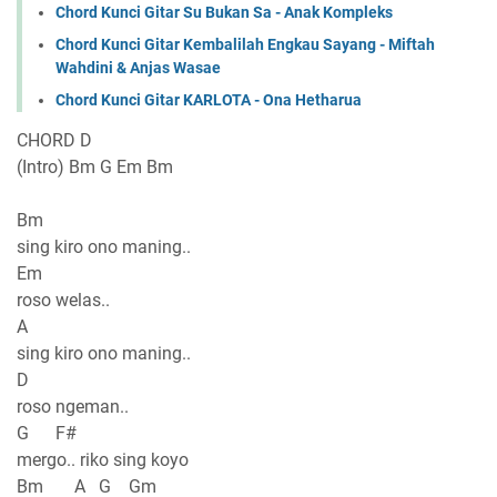
Chord Kunci Gitar Su Bukan Sa - Anak Kompleks
Chord Kunci Gitar Kembalilah Engkau Sayang - Miftah
Wahdini & Anjas Wasae
Chord Kunci Gitar KARLOTA - Ona Hetharua
CHORD D
(Intro) Bm G Em Bm
Bm
sing kiro ono maning..
Em
roso welas..
A
sing kiro ono maning..
D
roso ngeman..
G F#
mergo.. riko sing koyo
Bm A G Gm