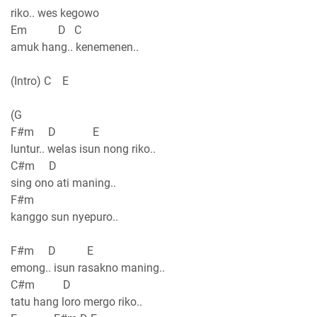
riko.. wes kegowo
Em D C
amuk hang.. kenemenen..
(Intro) C E
(G
F#m D E
luntur.. welas isun nong riko..
C#m D
sing ono ati maning..
F#m
kanggo sun nyepuro..
F#m D E
emong.. isun rasakno maning..
C#m D
tatu hang loro mergo riko..