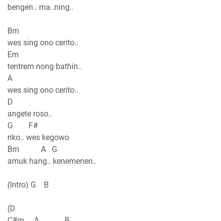
bengen.. ma..ning..
Bm
wes sing ono cerito..
Em
tentrem nong bathin..
A
wes sing ono cerito..
D
angete roso..
G F#
riko.. wes kegowo
Bm A G
amuk hang.. kenemenen..
(Intro) G B
(D
C#m A B