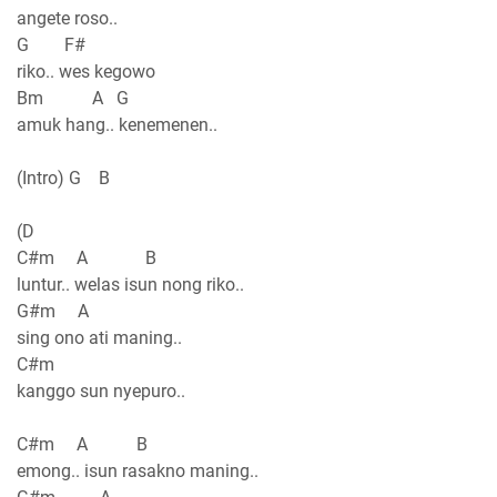
angete roso..
G F#
riko.. wes kegowo
Bm A G
amuk hang.. kenemenen..
(Intro) G B
(D
C#m A B
luntur.. welas isun nong riko..
G#m A
sing ono ati maning..
C#m
kanggo sun nyepuro..
C#m A B
emong.. isun rasakno maning..