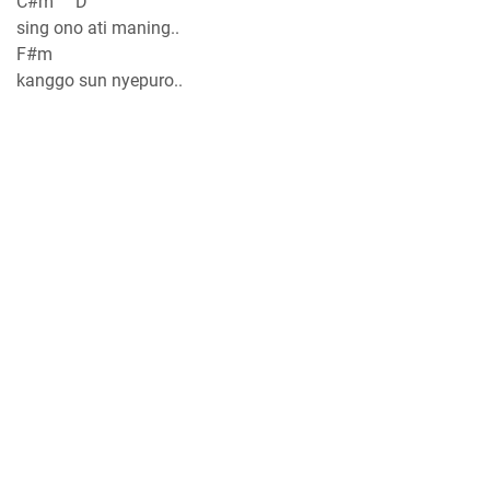
C#m D
sing ono ati maning..
F#m
kanggo sun nyepuro..