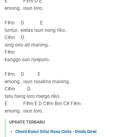
E F#m D E
emong.. isun loro..
F#m D E
luntur.. welas isun nong riko..
C#m D
sing ono ati maning..
F#m
kanggo sun nyepuro..
F#m D E
emong.. isun rasakno maning..
C#m D
tatu hang loro mergo riko..
E F#m E D C#m Bm C# F#m
emong.. isun loro..
UPDATE TERBARU
Chord Kunci Gitar Rasa Cinta - Dinda Dewi