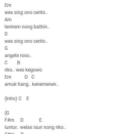
Em
wes sing ono cerito..
Am
tentrem nong bathin..
D
wes sing ono cerito..
G
angete roso..
C B
riko.. wes kegowo
Em D C
amuk hang.. kenemenen..
(Intro) C E
(G
F#m D E
luntur.. welas isun nong riko..