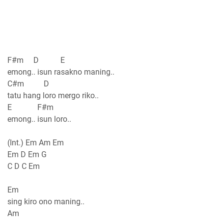
F#m D E
emong.. isun rasakno maning..
C#m D
tatu hang loro mergo riko..
E F#m
emong.. isun loro..
(Int.) Em Am Em
Em D Em G
C D C Em
Em
sing kiro ono maning..
Am