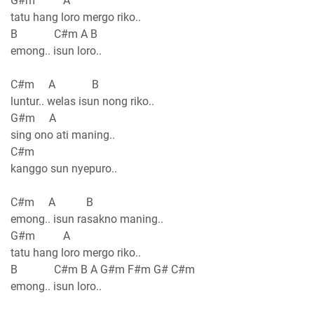
G#m A
tatu hang loro mergo riko..
B C#m A B
emong.. isun loro..
C#m A B
luntur.. welas isun nong riko..
G#m A
sing ono ati maning..
C#m
kanggo sun nyepuro..
C#m A B
emong.. isun rasakno maning..
G#m A
tatu hang loro mergo riko..
B C#m B A G#m F#m G# C#m
emong.. isun loro..