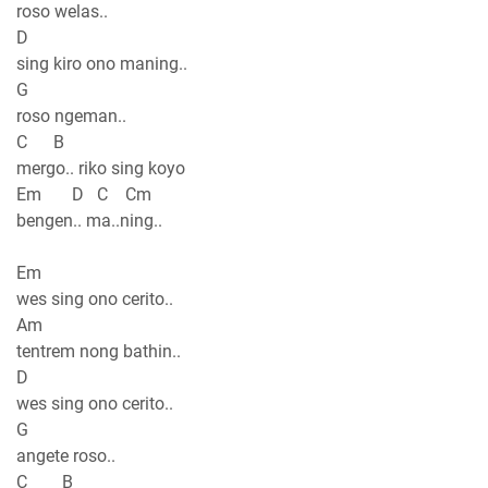
roso welas..
D
sing kiro ono maning..
G
roso ngeman..
C B
mergo.. riko sing koyo
Em D C Cm
bengen.. ma..ning..
Em
wes sing ono cerito..
Am
tentrem nong bathin..
D
wes sing ono cerito..
G
angete roso..
C B