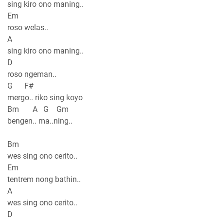
sing kiro ono maning..
Em
roso welas..
A
sing kiro ono maning..
D
roso ngeman..
G F#
mergo.. riko sing koyo
Bm A G Gm
bengen.. ma..ning..
Bm
wes sing ono cerito..
Em
tentrem nong bathin..
A
wes sing ono cerito..
D