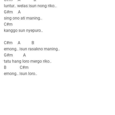
luntur.. welas isun nong riko..
G#m A
sing ono ati maning..
C#m
kanggo sun nyepuro..
C#m A B
emong.. isun rasakno maning..
G#m A
tatu hang loro mergo riko..
B C#m
emong.. isun loro..