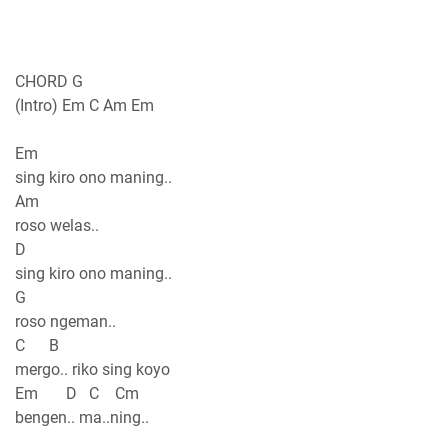
CHORD G
(Intro) Em C Am Em
Em
sing kiro ono maning..
Am
roso welas..
D
sing kiro ono maning..
G
roso ngeman..
C B
mergo.. riko sing koyo
Em D C Cm
bengen.. ma..ning..