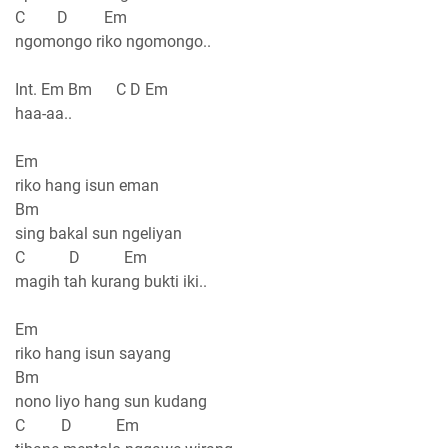
C D Em
ngomongo riko ngomongo..
Int. Em Bm C D Em
haa-aa..
Em
riko hang isun eman
Bm
sing bakal sun ngeliyan
C D Em
magih tah kurang bukti iki..
Em
riko hang isun sayang
Bm
nono liyo hang sun kudang
C D Em