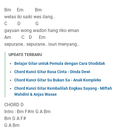
Bm Em Bm
welas iki saiki wes ilang..
C D G
gayuan wong wadon hang riko eman
Am C D Em
sepurane.. sepurane.. isun menyang..
UPDATE TERBARU
Belajar Gitar untuk Pemula dengan Cara Otodidak
Chord Kunci Gitar Rasa Cinta - Dinda Dewi
Chord Kunci Gitar Su Bukan Sa - Anak Kompleks
Chord Kunci Gitar Kembalilah Engkau Sayang - Miftah
Wahdini & Anjas Wasae
CHORD D
Intro : Bm F#m G A Bm
Bm G A F#
G A Bm