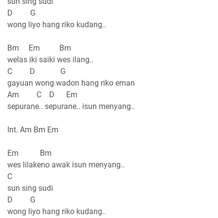
sun sing sudi
D G
wong liyo hang riko kudang..
Bm Em Bm
welas iki saiki wes ilang..
C D G
gayuan wong wadon hang riko eman
Am C D Em
sepurane.. sepurane.. isun menyang..
Int. Am Bm Em
Em Bm
wes lilakeno awak isun menyang..
C
sun sing sudi
D G
wong liyo hang riko kudang..