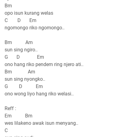
Bm
opo isun kurang welas
C D Em
ngomongo riko ngomongo..
Bm Am
sun sing ngiro..
G D Em
ono hang riko pendem ring njero ati..
Bm Am
sun sing nyongko..
G D Em
ono wong liyo hang riko welasi..
Reff :
Em Bm
wes lilakeno awak isun menyang..
C