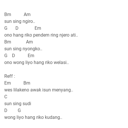
Bm Am
sun sing ngiro..
G D Em
ono hang riko pendem ring njero ati..
Bm Am
sun sing nyongko..
G D Em
ono wong liyo hang riko welasi..
Reff :
Em Bm
wes lilakeno awak isun menyang..
C
sun sing sudi
D G
wong liyo hang riko kudang..