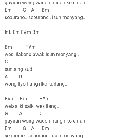
gayuan wong wadon hang riko eman
Em G A Bm
sepurane.. sepurane.. isun menyang..
Int. Em F#m Bm
Bm F#m
wes lilakeno awak isun menyang..
G
sun sing sudi
A D
wong liyo hang riko kudang..
F#m Bm F#m
welas iki saiki wes ilang..
G A D
gayuan wong wadon hang riko eman
Em G A Bm
sepurane.. sepurane.. isun menyang..