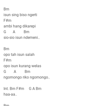
Bm
isun sing biso ngerti
F#m
ambi hang dikarepi
G A Bm
sio-sio isun ndemeni..
Bm
opo tah isun salah
F#m
opo isun kurang welas
G A Bm
ngomongo riko ngomongo..
Int. Bm F#m G A Bm
haa-aa..
Bm