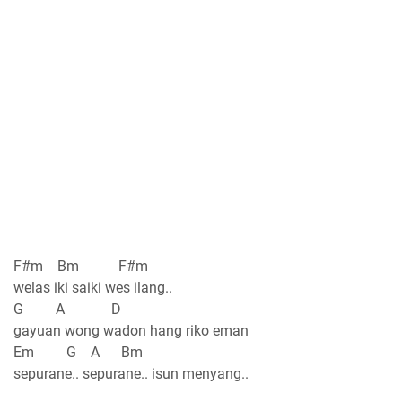
F#m Bm F#m
welas iki saiki wes ilang..
G A D
gayuan wong wadon hang riko eman
Em G A Bm
sepurane.. sepurane.. isun menyang..