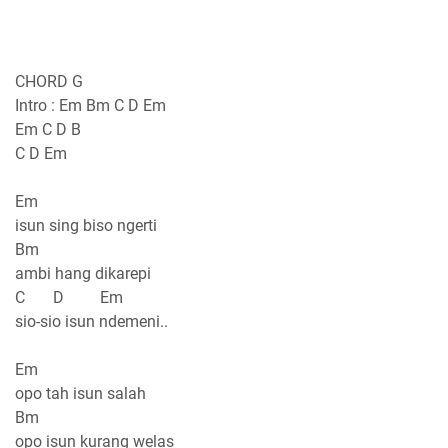
CHORD G
Intro : Em Bm C D Em
Em C D B
C D Em
Em
isun sing biso ngerti
Bm
ambi hang dikarepi
C D Em
sio-sio isun ndemeni..
Em
opo tah isun salah
Bm
opo isun kurang welas