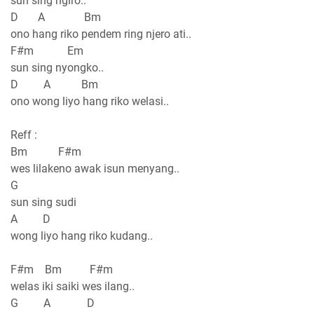
sun sing ngiro..
D A Bm
ono hang riko pendem ring njero ati..
F#m Em
sun sing nyongko..
D A Bm
ono wong liyo hang riko welasi..
Reff :
Bm F#m
wes lilakeno awak isun menyang..
G
sun sing sudi
A D
wong liyo hang riko kudang..
F#m Bm F#m
welas iki saiki wes ilang..
G A D