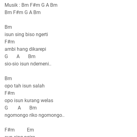
Musik : Bm F#m G A Bm
Bm F#m G A Bm
Bm
isun sing biso ngerti
F#m
ambi hang dikarepi
G A Bm
sio-sio isun ndemeni..
Bm
opo tah isun salah
F#m
opo isun kurang welas
G A Bm
ngomongo riko ngomongo..
F#m Em