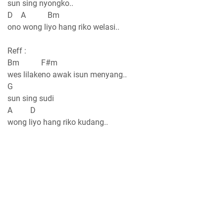
sun sing nyongko..
D A Bm
ono wong liyo hang riko welasi..
Reff :
Bm F#m
wes lilakeno awak isun menyang..
G
sun sing sudi
A D
wong liyo hang riko kudang..