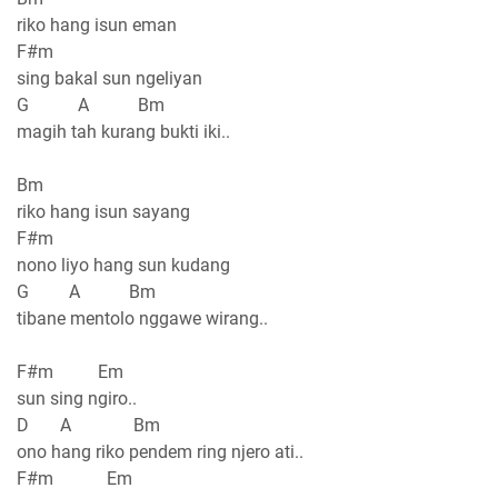
riko hang isun eman
F#m
sing bakal sun ngeliyan
G A Bm
magih tah kurang bukti iki..
Bm
riko hang isun sayang
F#m
nono liyo hang sun kudang
G A Bm
tibane mentolo nggawe wirang..
F#m Em
sun sing ngiro..
D A Bm
ono hang riko pendem ring njero ati..
F#m Em