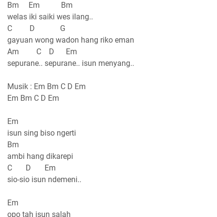
Bm Em Bm
welas iki saiki wes ilang..
C D G
gayuan wong wadon hang riko eman
Am C D Em
sepurane.. sepurane.. isun menyang..
Musik : Em Bm C D Em
Em Bm C D Em
Em
isun sing biso ngerti
Bm
ambi hang dikarepi
C D Em
sio-sio isun ndemeni..
Em
opo tah isun salah