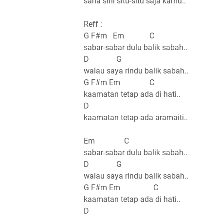
sana sini situ-situ saja kamu..
Reff :
G F#m Em C
sabar-sabar dulu balik sabah..
D G
walau saya rindu balik sabah..
G F#m Em C
kaamatan tetap ada di hati..
D
kaamatan tetap ada aramaiti..
Em C
sabar-sabar dulu balik sabah..
D G
walau saya rindu balik sabah..
G F#m Em C
kaamatan tetap ada di hati..
D