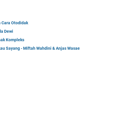
n Cara Otodidak
da Dewi
Anak Kompleks
kau Sayang - Miftah Wahdini & Anjas Wasae