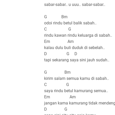
sabar-sabar.. u uuu.. sabar-sabar..
G Bm
odoi rindu betul balik sabah..
C G
rindu kawan rindu keluarga di sabah..
Em Am
kalau dulu buli duduk di sebelah..
D G D
tapi sekarang saya sini jauh sudah..
G Bm
kirim salam semua kamu di sabah..
C G
saya rindu betul kamurang semua..
Em Am
jangan kama kamurang tidak mendenga
D G