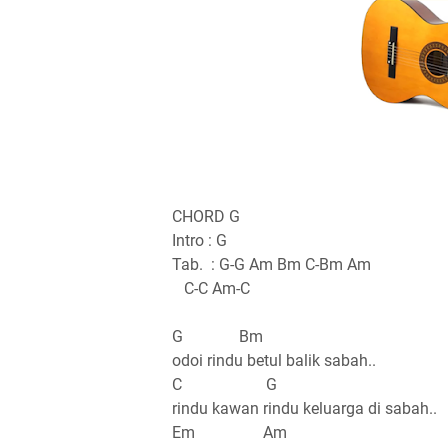
CHORD G
Intro : G
Tab. : G-G Am Bm C-Bm Am
C-C Am-C
G Bm
odoi rindu betul balik sabah..
C G
rindu kawan rindu keluarga di sabah..
Em Am