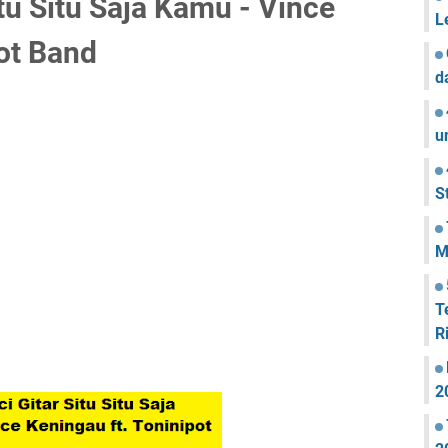
tu Situ Saja Kamu - Vince
L
pot Band
d
u
S
M
T
R
2