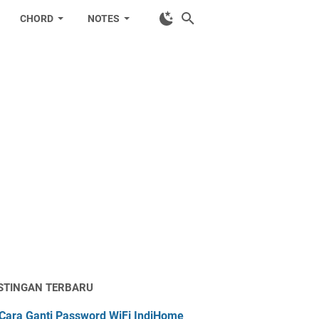
CHORD
NOTES
STINGAN TERBARU
Cara Ganti Password WiFi IndiHome