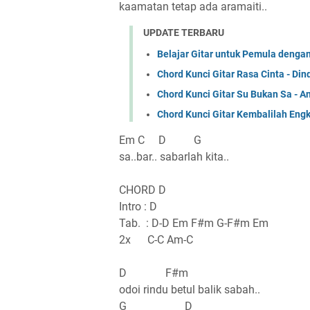
kaamatan tetap ada aramaiti..
UPDATE TERBARU
Belajar Gitar untuk Pemula denga
Chord Kunci Gitar Rasa Cinta - Din
Chord Kunci Gitar Su Bukan Sa - 
Chord Kunci Gitar Kembalilah Eng
Em C D G
sa..bar.. sabarlah kita..
CHORD D
Intro : D
Tab. : D-D Em F#m G-F#m Em
2x C-C Am-C
D F#m
odoi rindu betul balik sabah..
G D