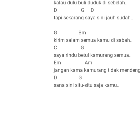
kalau dulu buli duduk di sebelah..
D G D
tapi sekarang saya sini jauh sudah..
G Bm
kirim salam semua kamu di sabah..
C G
saya rindu betul kamurang semua..
Em Am
jangan kama kamurang tidak mendenga
D G
sana sini situ-situ saja kamu..