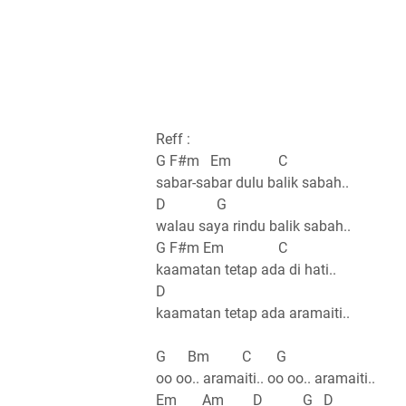
Reff :
G F#m Em C
sabar-sabar dulu balik sabah..
D G
walau saya rindu balik sabah..
G F#m Em C
kaamatan tetap ada di hati..
D
kaamatan tetap ada aramaiti..
G Bm C G
oo oo.. aramaiti.. oo oo.. aramaiti..
Em Am D G D