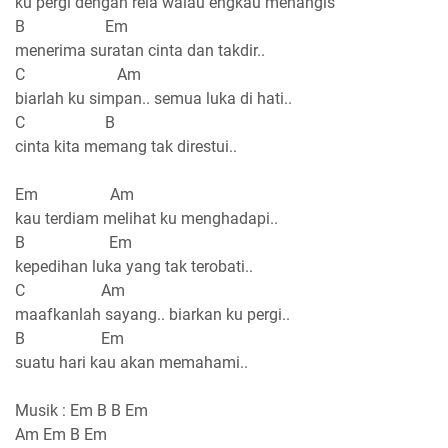
ku pergi dengan rela walau engkau menangis
B Em
menerima suratan cinta dan takdir..
C Am
biarlah ku simpan.. semua luka di hati..
C B
cinta kita memang tak direstui..
Em Am
kau terdiam melihat ku menghadapi..
B Em
kepedihan luka yang tak terobati..
C Am
maafkanlah sayang.. biarkan ku pergi..
B Em
suatu hari kau akan memahami..
Musik : Em B B Em
Am Em B Em