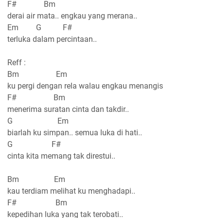
F# Bm
derai air mata.. engkau yang merana..
Em G F#
terluka dalam percintaan..
Reff :
Bm Em
ku pergi dengan rela walau engkau menangis
F# Bm
menerima suratan cinta dan takdir..
G Em
biarlah ku simpan.. semua luka di hati..
G F#
cinta kita memang tak direstui..
Bm Em
kau terdiam melihat ku menghadapi..
F# Bm
kepedihan luka yang tak terobati..