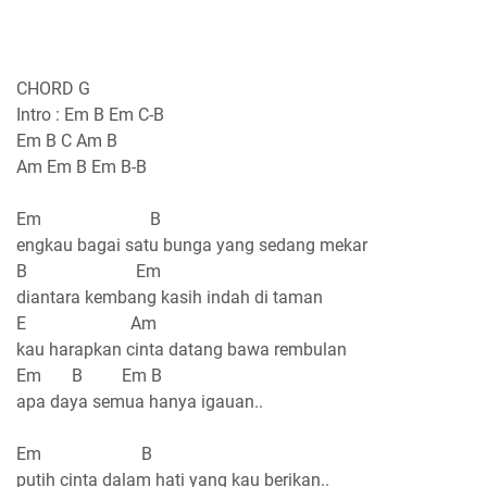
CHORD G
Intro : Em B Em C-B
Em B C Am B
Am Em B Em B-B
Em B
engkau bagai satu bunga yang sedang mekar
B Em
diantara kembang kasih indah di taman
E Am
kau harapkan cinta datang bawa rembulan
Em B Em B
apa daya semua hanya igauan..
Em B
putih cinta dalam hati yang kau berikan..