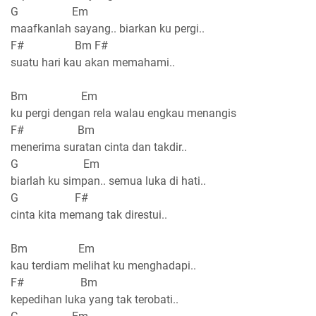
G Em
maafkanlah sayang.. biarkan ku pergi..
F# Bm F#
suatu hari kau akan memahami..
Bm Em
ku pergi dengan rela walau engkau menangis
F# Bm
menerima suratan cinta dan takdir..
G Em
biarlah ku simpan.. semua luka di hati..
G F#
cinta kita memang tak direstui..
Bm Em
kau terdiam melihat ku menghadapi..
F# Bm
kepedihan luka yang tak terobati..