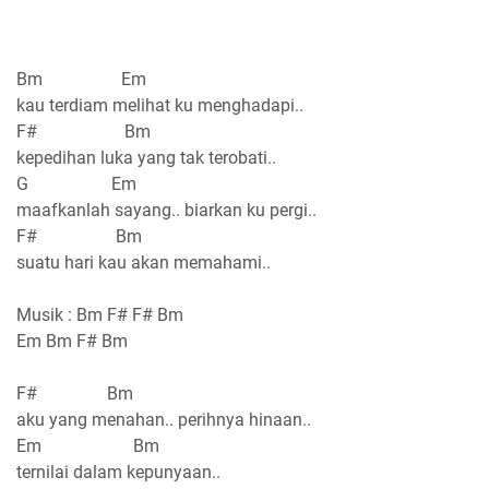
Bm Em
kau terdiam melihat ku menghadapi..
F# Bm
kepedihan luka yang tak terobati..
G Em
maafkanlah sayang.. biarkan ku pergi..
F# Bm
suatu hari kau akan memahami..
Musik : Bm F# F# Bm
Em Bm F# Bm
F# Bm
aku yang menahan.. perihnya hinaan..
Em Bm
ternilai dalam kepunyaan..