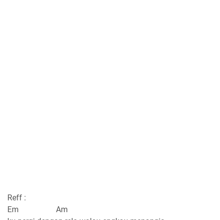
Reff :
Em Am