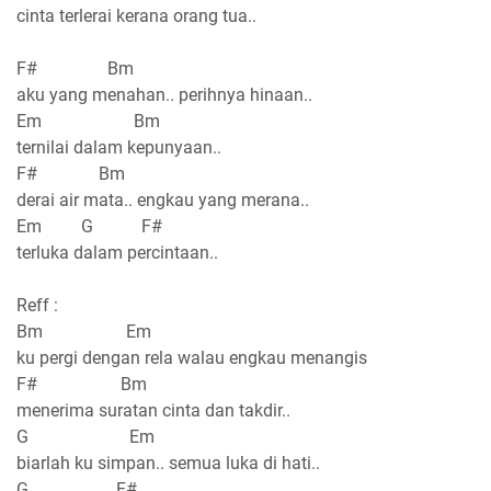
cinta terlerai kerana orang tua..
F# Bm
aku yang menahan.. perihnya hinaan..
Em Bm
ternilai dalam kepunyaan..
F# Bm
derai air mata.. engkau yang merana..
Em G F#
terluka dalam percintaan..
Reff :
Bm Em
ku pergi dengan rela walau engkau menangis
F# Bm
menerima suratan cinta dan takdir..
G Em
biarlah ku simpan.. semua luka di hati..
G F#