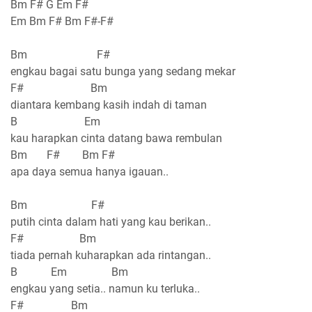
Bm F# G Em F#
Em Bm F# Bm F#-F#
Bm F#
engkau bagai satu bunga yang sedang mekar
F# Bm
diantara kembang kasih indah di taman
B Em
kau harapkan cinta datang bawa rembulan
Bm F# Bm F#
apa daya semua hanya igauan..
Bm F#
putih cinta dalam hati yang kau berikan..
F# Bm
tiada pernah kuharapkan ada rintangan..
B Em Bm
engkau yang setia.. namun ku terluka..
F# Bm