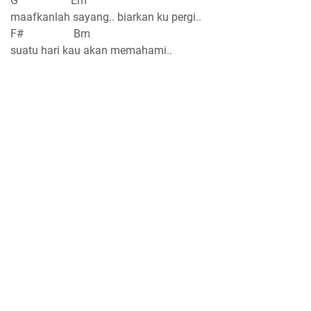
G Em
maafkanlah sayang.. biarkan ku pergi..
F# Bm
suatu hari kau akan memahami..