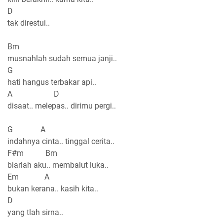
D
tak direstui..
Bm
musnahlah sudah semua janji..
G
hati hangus terbakar api..
A D
disaat.. melepas.. dirimu pergi..
G A
indahnya cinta.. tinggal cerita..
F#m Bm
biarlah aku.. membalut luka..
Em A
bukan kerana.. kasih kita..
D
yang tlah sirna..