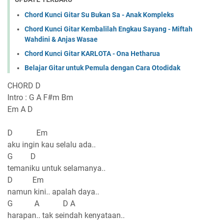
Chord Kunci Gitar Su Bukan Sa - Anak Kompleks
Chord Kunci Gitar Kembalilah Engkau Sayang - Miftah
Wahdini & Anjas Wasae
Chord Kunci Gitar KARLOTA - Ona Hetharua
Belajar Gitar untuk Pemula dengan Cara Otodidak
CHORD D
Intro : G A F#m Bm
Em A D
D Em
aku ingin kau selalu ada..
G D
temaniku untuk selamanya..
D Em
namun kini.. apalah daya..
G A D A
harapan.. tak seindah kenyataan..