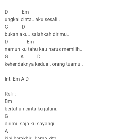
D Em
ungkai cinta.. aku sesali..
G D
bukan aku.. salahkah dirimu..
D Em
namun ku tahu kau harus memilih..
G A D
kehendaknya kedua.. orang tuamu..
Int. Em A D
Reff :
Bm
bertahun cinta ku jalani..
G
dirimu saja ku sayangi..
A
kini berakhir.. karna kita..