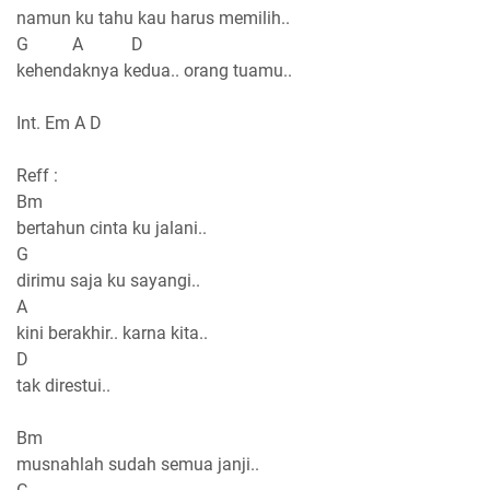
namun ku tahu kau harus memilih..
G A D
kehendaknya kedua.. orang tuamu..
Int. Em A D
Reff :
Bm
bertahun cinta ku jalani..
G
dirimu saja ku sayangi..
A
kini berakhir.. karna kita..
D
tak direstui..
Bm
musnahlah sudah semua janji..