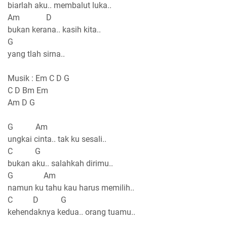
biarlah aku.. membalut luka..
Am D
bukan kerana.. kasih kita..
G
yang tlah sirna..
Musik : Em C D G
C D Bm Em
Am D G
G Am
ungkai cinta.. tak ku sesali..
C G
bukan aku.. salahkah dirimu..
G Am
namun ku tahu kau harus memilih..
C D G
kehendaknya kedua.. orang tuamu..