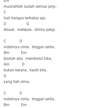
Em
musnahlah sudah semua janji..
C
hati hangus terbakar api..
D G
disaat.. melepas.. dirimu pergi..
C D
indahnya cinta.. tinggal cerita..
Bm Em
biarlah aku.. membalut luka..
Am D
bukan kerana.. kasih kita..
G
yang tlah sirna..
C D
indahnya cinta.. tinggal cerita..
Bm Em