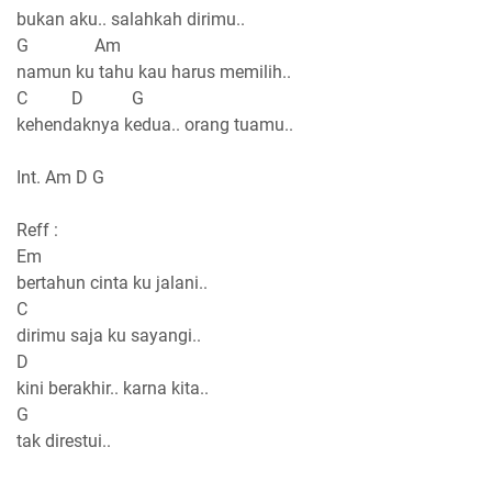
bukan aku.. salahkah dirimu..
G Am
namun ku tahu kau harus memilih..
C D G
kehendaknya kedua.. orang tuamu..
Int. Am D G
Reff :
Em
bertahun cinta ku jalani..
C
dirimu saja ku sayangi..
D
kini berakhir.. karna kita..
G
tak direstui..