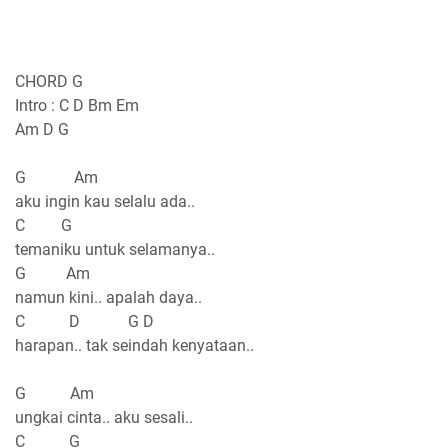
CHORD G
Intro : C D Bm Em
Am D G
G Am
aku ingin kau selalu ada..
C G
temaniku untuk selamanya..
G Am
namun kini.. apalah daya..
C D G D
harapan.. tak seindah kenyataan..
G Am
ungkai cinta.. aku sesali..
C G