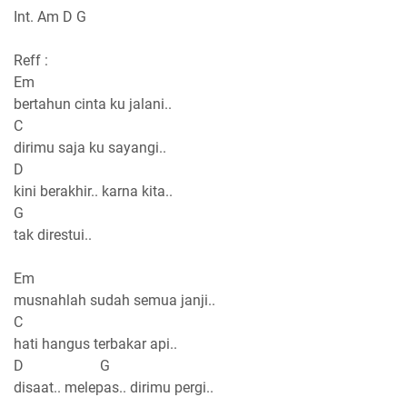
Int. Am D G
Reff :
Em
bertahun cinta ku jalani..
C
dirimu saja ku sayangi..
D
kini berakhir.. karna kita..
G
tak direstui..
Em
musnahlah sudah semua janji..
C
hati hangus terbakar api..
D G
disaat.. melepas.. dirimu pergi..