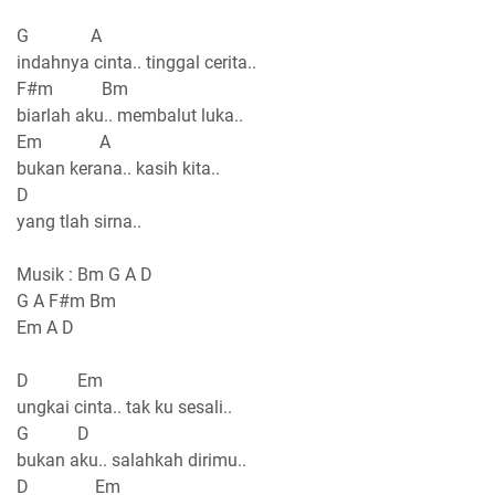
G A
indahnya cinta.. tinggal cerita..
F#m Bm
biarlah aku.. membalut luka..
Em A
bukan kerana.. kasih kita..
D
yang tlah sirna..
Musik : Bm G A D
G A F#m Bm
Em A D
D Em
ungkai cinta.. tak ku sesali..
G D
bukan aku.. salahkah dirimu..
D Em