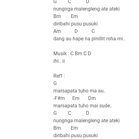
G C D
nungnga malengleng ate ateki
Bm Em
diribahi pusu pusuki
Am D C
dang au hape na pinillit roha mi..
Musik : C Bm C D
ihi.. ii
Reff :
G
marsapata tuho ma au..
-F#m Em Dm
marsapata tuho mai sude..
G C D
nungnga malengleng ate ateki
Bm Em
diribahi pusu pusuki