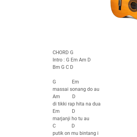
CHORD G
Intro : G Em Am D
Bm G C D
G Em
massai sonang do au
Am D
di tikki rap hita na dua
Em D
marjanji ho tu au
C D
putik on mu bintang i