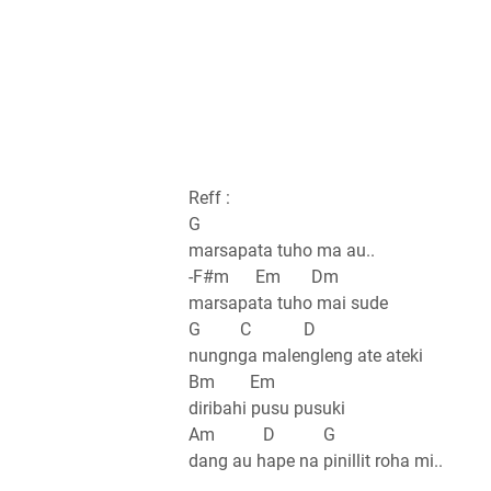
Reff :
G
marsapata tuho ma au..
-F#m Em Dm
marsapata tuho mai sude
G C D
nungnga malengleng ate ateki
Bm Em
diribahi pusu pusuki
Am D G
dang au hape na pinillit roha mi..