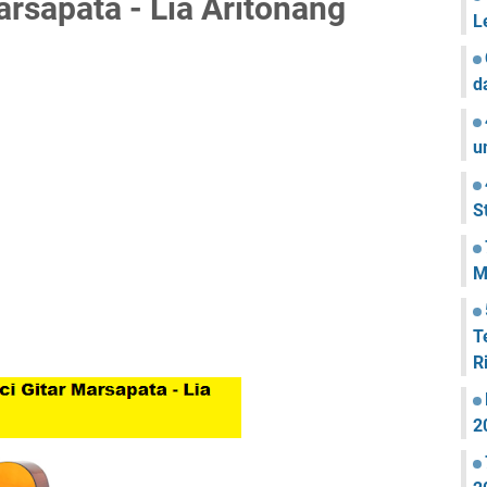
arsapata - Lia Aritonang
L
d
u
S
M
T
R
2