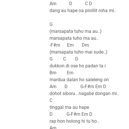
Am D C D
dang au hape na pinillit roha mi..
G
(marsapata tuho ma au..)
marsapata tuho ma au..
-F#m Em Dm
(marsapata tuho mai sude..)
G C D
dukkon di ose ho padan ta i
Bm Em
mardua dalan ho saleleng on
Am D G-F#m Em D
dohot siboru.. nagabe dongan mi..
C
tinggal ma au hape
D G-F#m Em D
rap hon holong hi tu ho..
Am