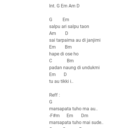
Int. G Em Am D
G Em
salpu ari salpu taon
Am D
sai tarpaima au di janjimi
Em Bm
hape di ose ho
C Bm
padan naung di undukmi
Em D
tu au tikki i..
Reff :
G
marsapata tuho ma au..
-F#m Em Dm
marsapata tuho mai sude..