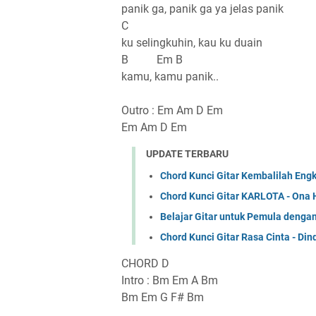
panik ga, panik ga ya jelas panik
C
ku selingkuhin, kau ku duain
B Em B
kamu, kamu panik..
Outro : Em Am D Em
Em Am D Em
UPDATE TERBARU
Chord Kunci Gitar Kembalilah Eng
Chord Kunci Gitar KARLOTA - Ona 
Belajar Gitar untuk Pemula denga
Chord Kunci Gitar Rasa Cinta - Din
CHORD D
Intro : Bm Em A Bm
Bm Em G F# Bm