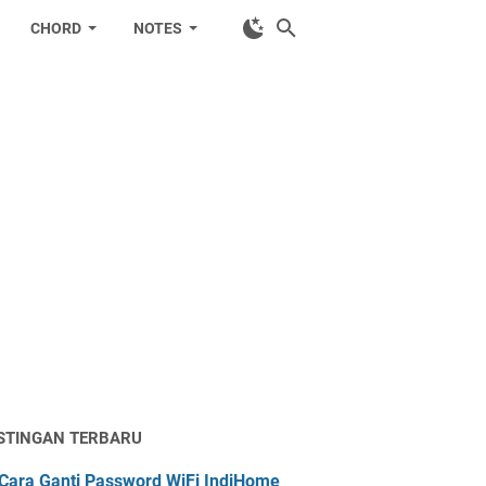
CHORD
NOTES
STINGAN TERBARU
Cara Ganti Password WiFi IndiHome