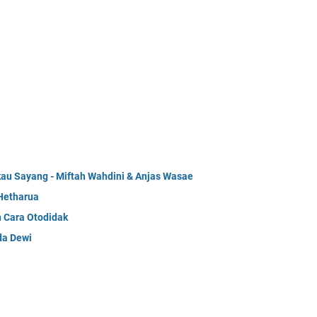
kau Sayang - Miftah Wahdini & Anjas Wasae
Hetharua
n Cara Otodidak
da Dewi