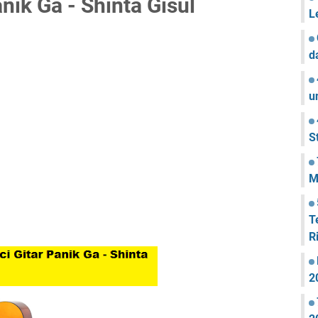
nik Ga - Shinta Gisul
L
d
u
S
M
T
R
2