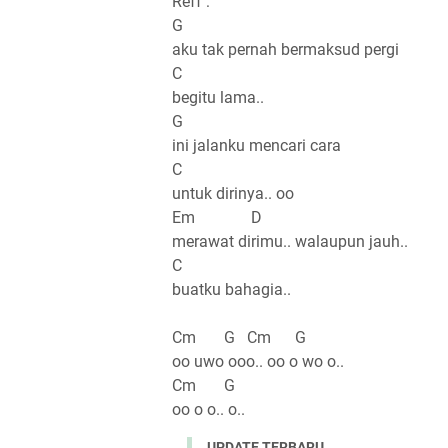
Reff :
G
aku tak pernah bermaksud pergi
C
begitu lama..
G
ini jalanku mencari cara
C
untuk dirinya.. oo
Em D
merawat dirimu.. walaupun jauh..
C
buatku bahagia..
Cm G Cm G
oo uwo ooo.. oo o wo o..
Cm G
oo o o.. o..
UPDATE TERBARU