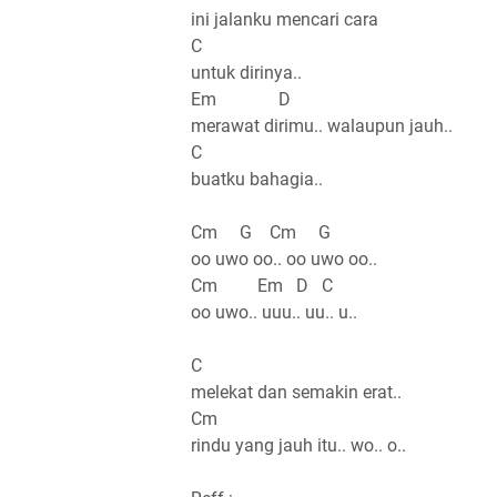
ini jalanku mencari cara
C
untuk dirinya..
Em D
merawat dirimu.. walaupun jauh..
C
buatku bahagia..
Cm G Cm G
oo uwo oo.. oo uwo oo..
Cm Em D C
oo uwo.. uuu.. uu.. u..
C
melekat dan semakin erat..
Cm
rindu yang jauh itu.. wo.. o..