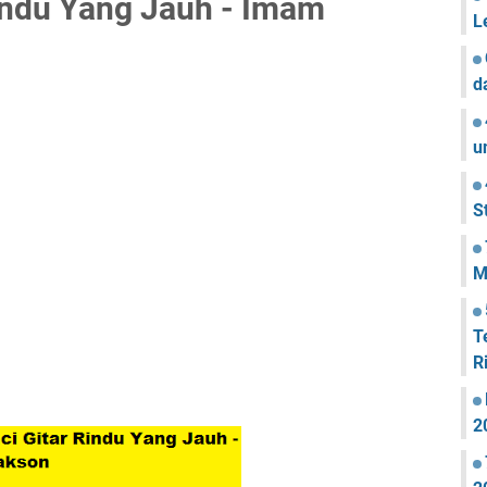
indu Yang Jauh - Imam
L
d
u
S
M
T
R
2