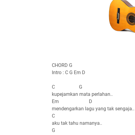
CHORD G
Intro : C G Em D
C G
kupejamkan mata perlahan..
Em D
mendengarkan lagu yang tak sengaja..
C
aku tak tahu namanya..
G