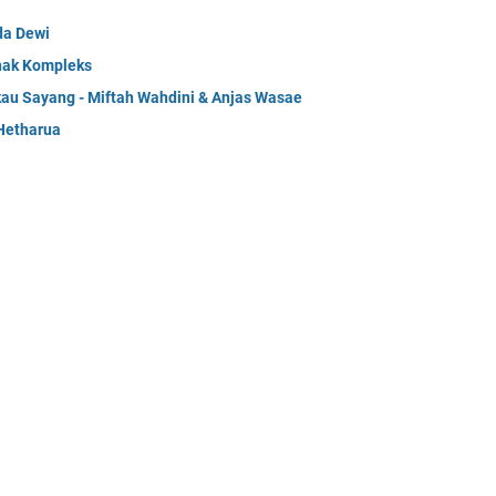
da Dewi
Anak Kompleks
kau Sayang - Miftah Wahdini & Anjas Wasae
Hetharua