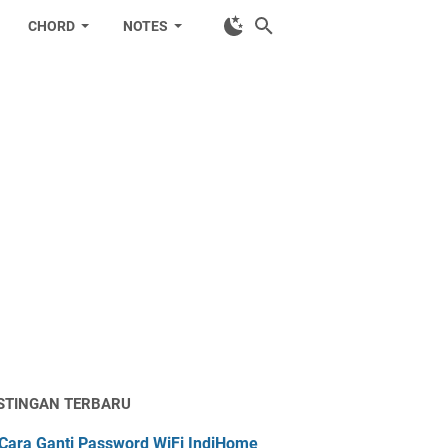
CHORD
NOTES
STINGAN TERBARU
Cara Ganti Password WiFi IndiHome