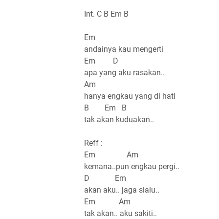
Int. C B Em B
Em
andainya kau mengerti
Em D
apa yang aku rasakan..
Am
hanya engkau yang di hati
B Em B
tak akan kuduakan..
Reff :
Em Am
kemana..pun engkau pergi..
D Em
akan aku.. jaga slalu..
Em Am
tak akan.. aku sakiti..