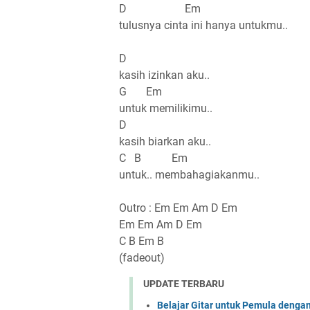
D Em
tulusnya cinta ini hanya untukmu..
D
kasih izinkan aku..
G Em
untuk memilikimu..
D
kasih biarkan aku..
C B Em
untuk.. membahagiakanmu..
Outro : Em Em Am D Em
Em Em Am D Em
C B Em B
(fadeout)
UPDATE TERBARU
Belajar Gitar untuk Pemula denga