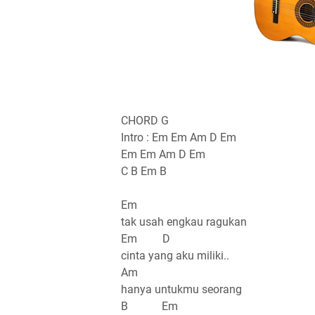
CHORD G
Intro : Em Em Am D Em
Em Em Am D Em
C B Em B
Em
tak usah engkau ragukan
Em D
cinta yang aku miliki..
Am
hanya untukmu seorang
B Em