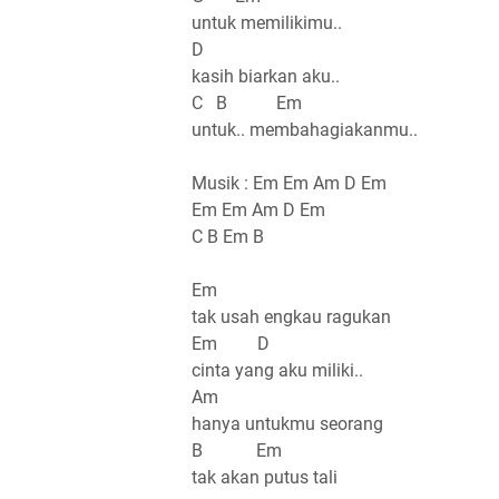
untuk memilikimu..
D
kasih biarkan aku..
C B Em
untuk.. membahagiakanmu..
Musik : Em Em Am D Em
Em Em Am D Em
C B Em B
Em
tak usah engkau ragukan
Em D
cinta yang aku miliki..
Am
hanya untukmu seorang
B Em
tak akan putus tali