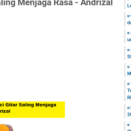
ling Menjaga Rasa - Andrizal
L
d
u
S
M
T
R
2