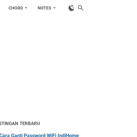
CHORD
NOTES
STINGAN TERBARU
Cara Ganti Password WiFi IndiHome