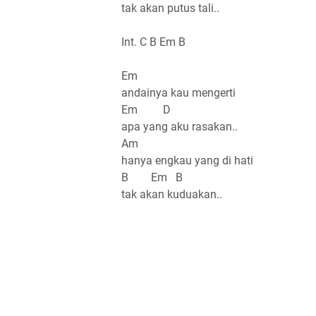
tak akan putus tali..
Int. C B Em B
Em
andainya kau mengerti
Em D
apa yang aku rasakan..
Am
hanya engkau yang di hati
B Em B
tak akan kuduakan..