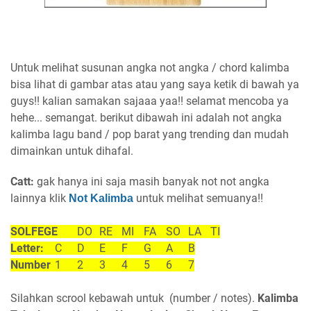
Untuk melihat susunan angka not angka / chord kalimba
bisa lihat di gambar atas atau yang saya ketik di bawah ya
guys!! kalian samakan sajaaa yaa!! selamat mencoba ya
hehe... semangat. berikut dibawah ini adalah not angka
kalimba lagu band / pop barat yang trending dan mudah
dimainkan untuk dihafal.
Catt:
gak hanya ini saja masih banyak not not angka
lainnya
klik
untuk melihat semuanya!!
Not Kalimba
SOLFEGE
DO
RE
MI
FA
SO
LA
TI
Letter:
C
D
E
F
G
A
B
Number
1
2
3
4
5
6
7
Silahkan scrool kebawah untuk (number / notes).
Kalimba