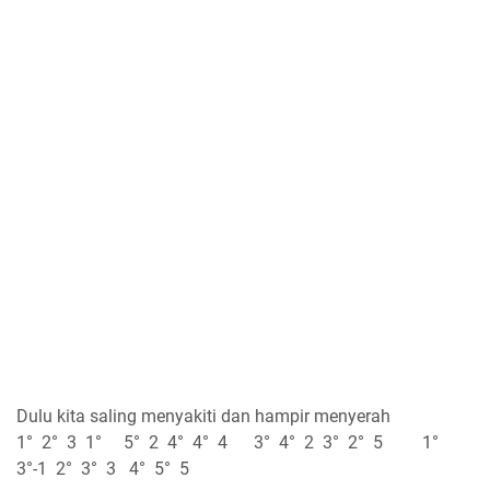
Dulu kita saling menyakiti dan hampir menyerah
1° 2° 3 1° 5° 2 4° 4° 4 3° 4° 2 3° 2° 5 1°
3°-1 2° 3° 3 4° 5° 5