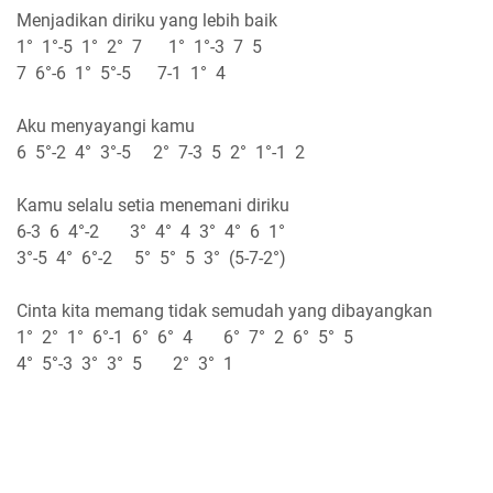
Menjadikan diriku yang lebih baik
1° 1°-5 1° 2° 7 1° 1°-3 7 5
7 6°-6 1° 5°-5 7-1 1° 4
Aku menyayangi kamu
6 5°-2 4° 3°-5 2° 7-3 5 2° 1°-1 2
Kamu selalu setia menemani diriku
6-3 6 4°-2 3° 4° 4 3° 4° 6 1°
3°-5 4° 6°-2 5° 5° 5 3° (5-7-2°)
Cinta kita memang tidak semudah yang dibayangkan
1° 2° 1° 6°-1 6° 6° 4 6° 7° 2 6° 5° 5
4° 5°-3 3° 3° 5 2° 3° 1